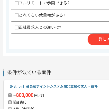
・AppleTVやAndroid端末などのST
フルリモートで参画できる?
・大規模分散環境(50拠点以上)の監視
どれくらい裁量権がある?
スキルに不安がある方へ
上記に似た経験やスキルをお持ちであれば申
正社員求人との違いは?
詳し
商談回数
1回
その他募集要項
募集人数
1人
作業開始日
2025/12/22
条件が似ている案件
ドローンに関するソフトウェア開発事業
エージェントからのコ
今回はリアルタイム映像伝送システム開
【Python】会員制ポイントシステム開発支援の求人・案件
メント
800,000
〜
円／月
Pythonを用いた実務経験を活かしたい
業務委託