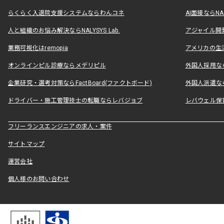
らくらく入退院支援システムならわんコネ
AI面接ならNAL
人と組織のお悩み解決ならNALYSYS Lab.
アジャイル開発なら
業務可視化はremopia
アメリカの生活
オンラインピル診療ならメデリピル
外国人採用ならLe
企業研究・選考対策ならFactBoard(ファクトボード)
外国人派遣なら
ドライバー・施工管理技士の転職ならレバジョブ
レバウェル保
フリーランスエンジニアの求人・案件
サイトマップ
運営会社
個人様のお問い合わせ