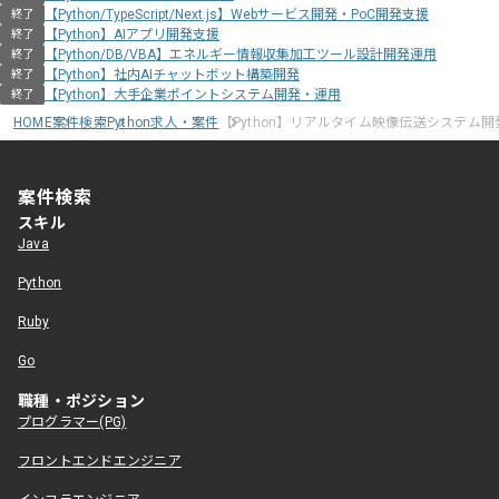
【Python/TypeScript/Next.js】Webサービス開発・PoC開発支援
終了
【Python】AIアプリ開発支援
終了
【Python/DB/VBA】エネルギー情報収集加工ツール設計開発運用
終了
【Python】社内AIチャットボット構築開発
終了
【Python】大手企業ポイントシステム開発・運用
終了
HOME
案件検索
Python求人・案件
【Python】リアルタイム映像伝送システム
案件検索
スキル
Java
Python
Ruby
Go
職種・ポジション
プログラマー(PG)
フロントエンドエンジニア