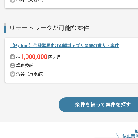
本町（大阪府）
基本的には常駐での作業を見込んでおり
チームでの開発が得意な方にマッチしま
リモートワークが可能な案件
【Python】金融業界向けAI領域アプリ開発の求人・案件
1,000,000
〜
円／月
業務委託
渋谷（東京都）
条件を絞って案件を探す
似た案