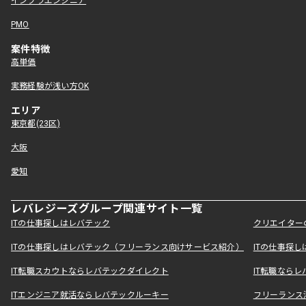
インフラエンジニア
PMO
案件特徴
高単価
実務経験が浅い方OK
エリア
東京都(23区)
大阪
愛知
レバレジーズグループ関連サイト一覧
ITの仕事探しはレバテック
クリエイター
ITの仕事探しはレバテック（フリーランス向けサービス紹介）
ITの仕事探
IT転職スカウトならレバテックダイレクト
IT転職なら
ITエンジニア就活ならレバテックルーキー
フリーランス