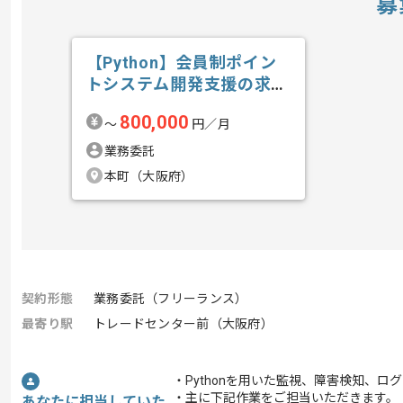
募
【Python】会員制ポイン
トシステム開発支援の求
人・案件
800,000
〜
円／月
業務委託
本町（大阪府）
契約形態
業務委託（フリーランス）
最寄り駅
トレードセンター前（大阪府）
・Pythonを用いた監視、障害検知、
・主に下記作業をご担当いただきます。
あなたに担当していた