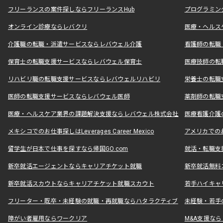
フリーランスの案件探しならフリーランスHub
プログラミン
オンライン診療ならレバクリ
医療・ヘルス
介護職の転職・派遣サービスならレバウェル介護
看護師の転職
保育士の転職支援サービスならレバウェル保育士
医療技師の転
リハビリ職の転職支援サービスならレバウェルリハビリ
栄養士の転職
医師の転職支援サービスならレバウェル医師
薬剤師の転職
医療・ヘルスケア業界の課題解決支援ならレバウェル株式会社
医療看護介護の
メキシコでのお仕事探しはLeverages Career Mexico
アメリカでのお仕事
留学生が日本で仕事を探すなら帰国GO.com
就活・転職支
新卒就活エージェントならキャリアチケット就職
新卒就活無料
新卒就活スカウトならキャリアチケット就職スカウト
若手ハイキャ
フリーター・既卒・未経験の就職・再就職ならハタラクティブ
未経験・若手
障がい者雇用ならワークリア
M&A支援な