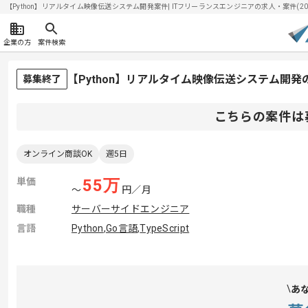
【Python】リアルタイム映像伝送システム開発案件| ITフリーランスエンジニアの求人・案件(2026
企業の方
案件検索
【Python】リアルタイム映像伝送システム開
募集終了
こちらの案件は
オンライン商談OK
週5日
単価
55
万
〜
円／月
職種
サーバーサイドエンジニア
言語
Python
,
Go言語
,
TypeScript
あ