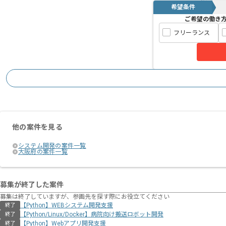
希望条件
ご希望の働き
フリーランス
他の案件を見る
システム開発の案件一覧
大阪府の案件一覧
募集が終了した案件
募集は終了していますが、参画先を探す際にお役立てください
【Python】WEBシステム開発支援
終了
【Python/Linux/Docker】病院向け搬送ロボット開発
終了
【Python】Webアプリ開発支援
終了