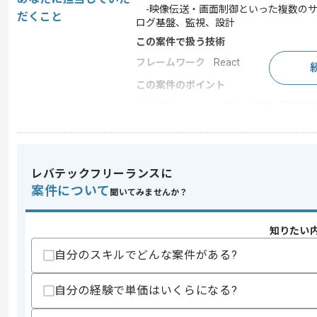
-映像伝送・画面制御といった複数のサ
だくこと
ログ基盤、監視、設計
この案件で扱う技術
フレームワーク
React
この案件のポイント
業務内容
システム開発 , 受託開
特徴
20代活躍中 , 30代活躍
レバテックフリーランスに
求めるスキル
案件について
聞いてみませんか？
スキル
・監視、ログ基盤構築経験
・Linuxサーバ運用、スクリプト作成(Shell
・トラブルシューティング・障害調査経験
知りたい
歓迎スキル
自分のスキルでどんな案件がある?
・ネイティブアプリケーション開発経験
・TCP/IP通信、マルチキャスト、冗長
自分の経験で単価はいくらになる?
・放送、映像伝送システムに関する開発
・ネットワーク監視システムに関する開