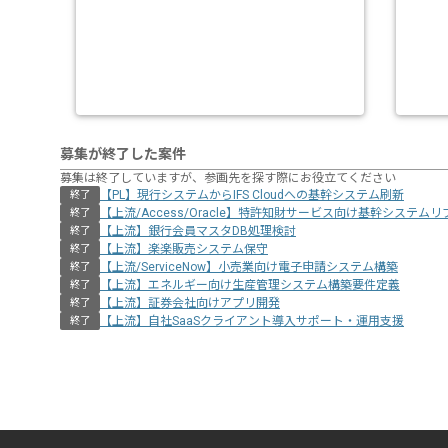
募集が終了した案件
募集は終了していますが、参画先を探す際にお役立てください
【PL】現行システムからIFS Cloudへの基幹システム刷新
終了
【上流/Access/Oracle】特許知財サービス向け基幹システム
終了
【上流】銀行会員マスタDB処理検討
終了
【上流】楽楽販売システム保守
終了
【上流/ServiceNow】小売業向け電子申請システム構築
終了
【上流】エネルギー向け生産管理システム構築要件定義
終了
【上流】証券会社向けアプリ開発
終了
【上流】自社SaaSクライアント導入サポート・運用支援
終了