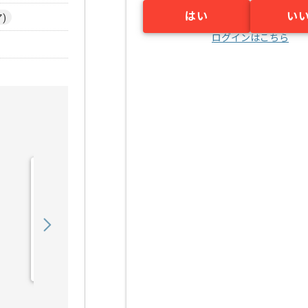
はい
い
)
ログインはこちら
【上流/コンサル】銀行向
け財務会計システム導入支
援の求人・案件
850,000
〜
円／月
業務委託
六本木一丁目（東京都）