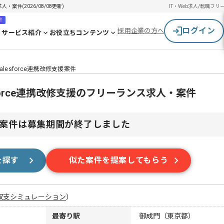
・案件(2026/08/08更新)
IT・Web求人/転職
フリ
！
ログイン
採用企業の方へ
サービス紹介
お役立ちコンテンツ
esforce連携改修支援案件
force連携改修支援のフリーランス求人・案件
案件は募集期間が終了しました
を探す
似た案件を提案してもらう
収支シミュレーション
）
最寄り駅
御成門（東京都）