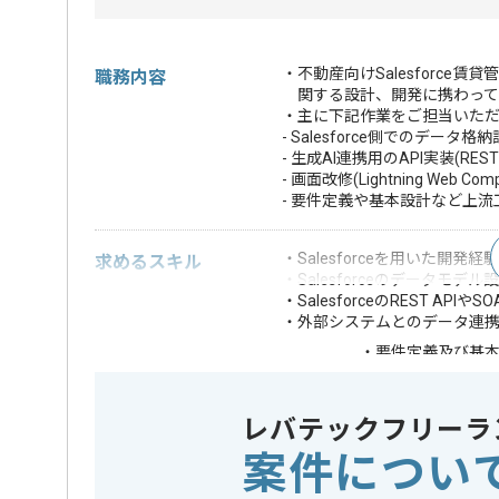
・不動産向けSalesforce
職務内容
関する設計、開発に携わって
・主に下記作業をご担当いた
- Salesforce側でのデータ
- 生成AI連携用のAPI実装(REST
- 画面改修(Lightning Web Com
- 要件定義や基本設計など上流
・Salesforceを用いた開発経験
求めるスキル
・Salesforceのデータモデ
・SalesforceのREST API
・外部システムとのデータ連
・要件定義及び基
・不動産賃貸業に
歓迎スキル
・Platform Devel
レバテックフリーラ
※上記に似た経験やスキルをお持ち
案件につい
業務内容
システム
この案件のポイント