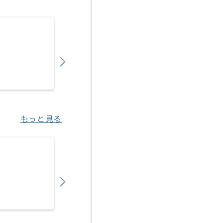
【上流/コンサル】銀行向け財務会計システム
850,000
〜
円／月
業務委託
六本木一丁目（東京都）
もっと見る
【上流】生保向け新契約システム開発保守の
700,000
〜
円／月
業務委託
大崎（東京都）