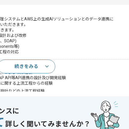
賃貸管理システムとAWS上の生成AIソリューションとのデータ連携に
いただきます。
だきます。
格納設計および改修
、SOAP)
ponents等)
工程の対応
続きをみる
(3年以上)
ル設計および改修経験
やSOAP API等API連携の設計及び開発経験
携に関する上流工程からの経験
本設計などの上流工程経験
おけるコールセンターまたは賃貸管理作業の開発経験
operやIntegration ArchitectureなどのSalesforce認定資格の保有
ンスに
であれば申し込み可能なケースもございます！まずはお気軽にご相談ください！
て
詳しく聞いてみませんか？
開発