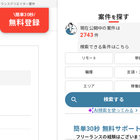
ーランスクリエイター案件
\
簡単30秒
/
案件
探す
を
無料登録
現在公開中の案件は
2743
件
検索できる条件はこちら
リモート
単
職種
言語・
エリア
稼働
検索する
AI検索を使ってみる
簡単30秒 無料サポー
フリーランスの経験はございま