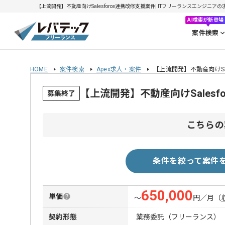
【上流開発】不動産向けSalesforce連携改修支援案件| ITフリーランスエンジニアの求人
AI検索が新登場
案件検索
HOME
案件検索
Apex求人・案件
【上流開発】不動産向けSal
【上流開発】不動産向けSales
募集終了
こちらの
条件を絞って案件
650,000
単価
〜
円／月
（
契約形態
業務委託（フリーランス）