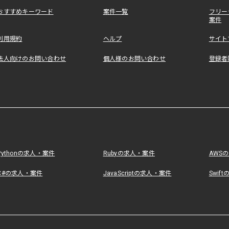
おすすめキーワード
案件一覧
フリー
案件
利用規約
ヘルプ
サイト
法人向けのお問い合わせ
個人様のお問い合わせ
登録者
Pythonの求人・案件
Rubyの求人・案件
AWS
C#の求人・案件
JavaScriptの求人・案件
Swif