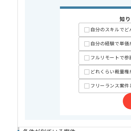
特徴
参画実績あり
知り
担当者より
自分のスキルでど
レバテックでの実績がある企業の案件でございます。
自分の経験で単価
上流開発の経験を活かすことができます。
複数案件を保有している企業ですので、
フルリモートで参
ご経験と実績に応じて別案件のご提案も差し上げる場
新しいアイディアや技術を積極的に導入し、
経験豊富なメンバーと成長が出来る環境でございます
どれくらい裁量権
スキルアップされたい方、長期的に参画されたい方に
フリーランス案件