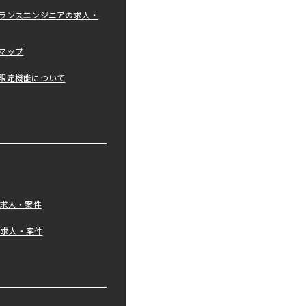
ランスエンジニアの求人・
マップ
限定機能について
の求人・案件
tの求人・案件