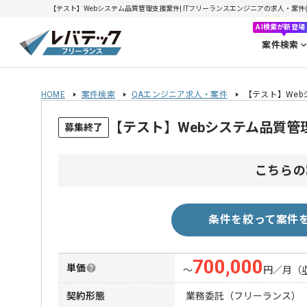
【テスト】Webシステム品質管理支援案件| ITフリーランスエンジニアの求人・案件(202
AI検索が新登場
案件検索
HOME
案件検索
QAエンジニア求人・案件
【テスト】We
【テスト】Webシステム品質
募集終了
こちらの
条件を絞って案件
700,000
単価
〜
円／月
（
契約形態
業務委託（フリーランス）