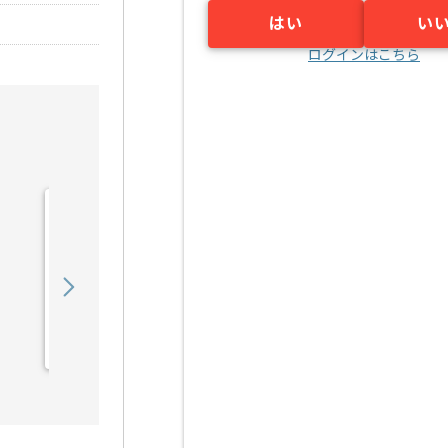
はい
い
ログインはこちら
【テスト】スマートビルデ
ィング開発の求人・案件
950,000
〜
円／月
業務委託
赤坂見附（東京都）