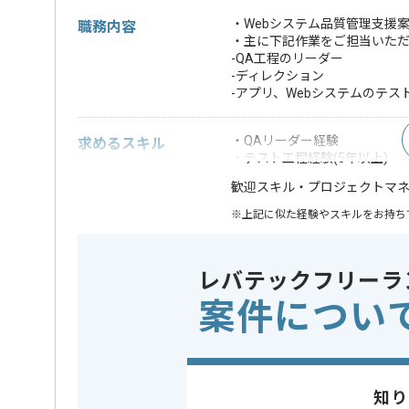
・Webシステム品質管理支援
職務内容
・主に下記作業をご担当いた
-QA工程のリーダー
-ディレクション
-アプリ、Webシステムのテス
・QAリーダー経験
求めるスキル
・テスト工程経験(5年以上)
・プロジェクトマ
歓迎スキル
※上記に似た経験やスキルをお持ち
特徴
この案件のポイント
参画実績あり
レバテックフリーラ
案件につい
担当者より
Webサイトの制作やシステム開発、 各種ディレクショ
幅広くサービスを展開している企業でございます。
知り
今回はWebシステム品質管理支援案件に携わっていた