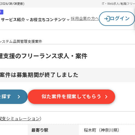
6/08/08更新)
IT・Web求人/転職
フリ
！
ログイン
採用企業の方へ
サービス紹介
お役立ちコンテンツ
bシステム品質管理支援案件
管理支援のフリーランス求人・案件
案件は募集期間が終了しました
を探す
似た案件を提案してもらう
収支シミュレーション
）
最寄り駅
桜木町（神奈川県）