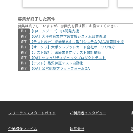
募集が終了した案件
募集は終了していますが、参画先を探す際にお役立てください
【QAエンジニア】QA開発支援
終了
【QA】大手教育業界学習支援システム品質管理
終了
【テスト設計】証券業界向け取引システムQA品質管理支援
終了
【オーソリ】大手クレジットカード会社オーソリ保守
終了
【テスト設計】医療業界向けテスト設計構築
終了
【QA】セキュリティチェックプロダクトテスト
終了
【テスト】品質保証テスト自動化
終了
【QA】公営競技プラットフォームQA
終了
フリーランススタートガイド
ご利用者インタビュー
企業紹介ファイル
運営会社