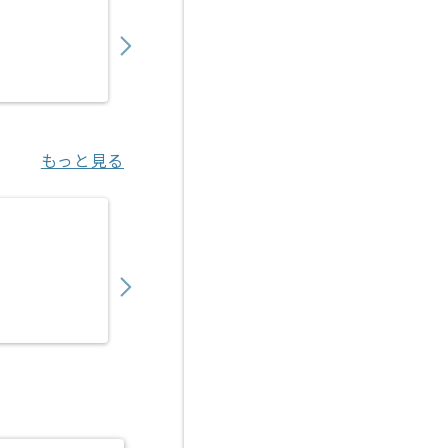
950,000
〜
円／月
業務委託
赤坂見附（東京都）
もっと見る
【テスト設計】地方銀行向けシステムテスト
700,000
〜
円／月
業務委託
横浜（神奈川県）