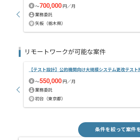
700,000
〜
円／月
業務委託
矢板（栃木県）
リモートワークが可能な案件
【テスト設計】公的機関向け大規模システム更改テスト
550,000
〜
円／月
業務委託
初台（東京都）
条件を絞って案件