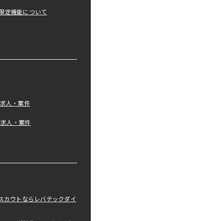
限定機能について
の求人・案件
tの求人・案件
職スカウトならレバテックダイ