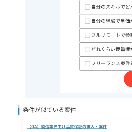
自分のスキルでど
QAエンジニアとしての実務経験を活かしたい方にお勧
基本的には常駐での作業を見込んでおります。
自分の経験で単価
チームでの開発が得意な方にマッチします。ます。
フルリモートで参
どれくらい裁量権
フリーランス案件
条件が似ている案件
【QA】製造業界向け品質保証の求人・案件