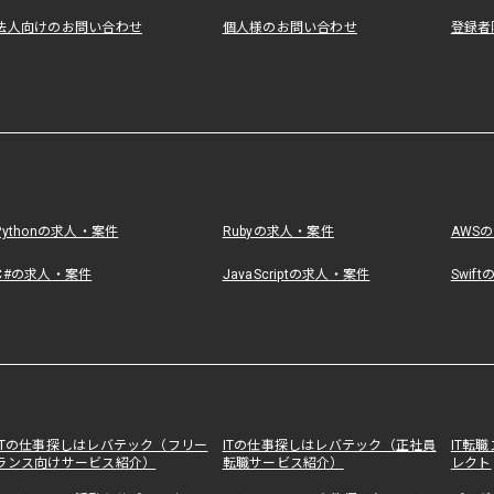
法人向けのお問い合わせ
個人様のお問い合わせ
登録者
Pythonの求人・案件
Rubyの求人・案件
AWS
C#の求人・案件
JavaScriptの求人・案件
Swif
ITの仕事探しはレバテック（フリー
ITの仕事探しはレバテック（正社員
IT転
ランス向けサービス紹介）
転職サービス紹介）
レクト