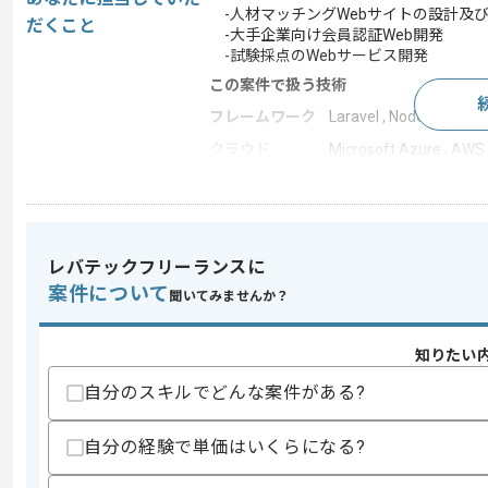
-人材マッチングWebサイトの設計及
だくこと
-大手企業向け会員認証Web開発
-試験採点のWebサービス開発
この案件で扱う技術
フレームワーク
Laravel , Node.js , Reac
クラウド
Microsoft Azure , AWS
この案件のポイント
業界
人材･教育
業務内容
システム開発 , 受託開
レバテックフリーランスに
担当領域/システ
Webサイト
案件について
ム
聞いてみませんか？
特徴
20代活躍中 , 30代活躍中
知りたい
自分のスキルでどんな案件がある?
求めるスキル
スキル
・Laravel及びPHPを用いた開発経験
自分の経験で単価はいくらになる?
歓迎スキル