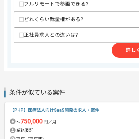
フルリモートで参画できる?
・マッチングサービス関連の実務経験
・AIチャット開発、組込み連携経験
・OpenID Connect、webauthn
どれくらい裁量権がある?
・React.js、TypeScript、Node.js
・動的、複雑なフロント画面開発経験
正社員求人との違いは?
・WebAPI、Webセキュリティに関す
・AWS、Azure等のインフラに関する知
詳し
スキルに不安がある方へ
上記に似た経験やスキルをお持ちであれば申
精算条件
有
条件が似ている案件
精算・お支払い
精算基準時間
150時間〜180時間
支払いサイト
15日
【PHP】医療法人向けSaaS開発の求人・案件
750,000
〜
円／月
業務委託
商談回数
2回
その他募集要項