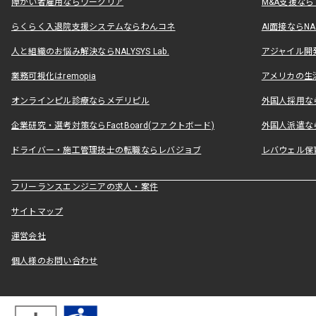
障がい者雇用ならワークリア
M&A支援な
らくらく入退院支援システムならわんコネ
AI面接ならNAL
人と組織のお悩み解決ならNALYSYS Lab.
アジャイル開発なら
業務可視化はremopia
アメリカの生活
オンラインピル診療ならメデリピル
外国人採用ならLe
企業研究・選考対策ならFactBoard(ファクトボード)
外国人派遣なら
ドライバー・施工管理技士の転職ならレバジョブ
レバウェル保
フリーランスエンジニアの求人・案件
サイトマップ
運営会社
個人様のお問い合わせ