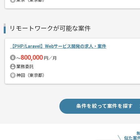
東京（東京都）
募集人数
4人
作業開始日
2025/11/12
リモートワークが可能な案件
Webシステムの企画立案、ソフトウェア
エージェントからのコ
を展開している企業でございます。
【PHP/Laravel】Webサービス開発の求人・案件
メント
今回は新規サービス開発案件に携わって
800,000
〜
円／月
業務委託
PHPを用いた開発経験を活かしたい方に
神田（東京都）
基本的には一部リモートでの作業を見込
条件を絞って案件を探す
似た案