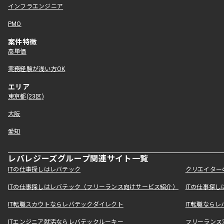
インフラエンジニア
PMO
案件特徴
高単価
実務経験が浅い方OK
エリア
東京都(23区)
大阪
愛知
レバレジーズグループ関連サイト一覧
ITの仕事探しはレバテック
クリエイター
ITの仕事探しはレバテック（フリーランス向けサービス紹介）
ITの仕事探
IT転職スカウトならレバテックダイレクト
IT転職なら
ITエンジニア就活ならレバテックルーキー
フリーランス