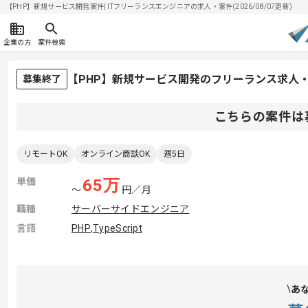
【PHP】新規サービス開発案件| ITフリーランスエンジニアの求人・案件(2026/08/07更新)
企業の方
案件検索
【PHP】新規サービス開発のフリーランス求人
募集終了
こちらの案件は
リモートOK
オンライン商談OK
週5日
単価
65
万
〜
円／月
職種
サーバーサイドエンジニア
言語
PHP
,
TypeScript
あ