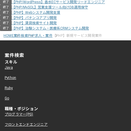
【PHP/WordPress】香水ECサービス開発リードエンジニア
終了
【PHP/MySQL】営業支援ツール向けDB運用保守
終了
【PHP】Webシステム開発支援
終了
【PHP】パチンコアプリ開発
終了
【PHP】賃貸検索サイト開発
終了
【PHP】治験システム・医療系CRMシステム開発
終了
HOME
案件検索
PHP求人・案件
【PHP】新規サービス開発案件
案件検索
スキル
Java
Python
Ruby
Go
職種・ポジション
プログラマー(PG)
フロントエンドエンジニア