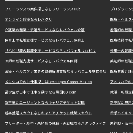
フリーランスの案件探しならフリーランスHub
プログラミン
オンライン診療ならレバクリ
医療・ヘルス
介護職の転職・派遣サービスならレバウェル介護
看護師の転職
保育士の転職支援サービスならレバウェル保育士
医療技師の転
リハビリ職の転職支援サービスならレバウェルリハビリ
栄養士の転職
医師の転職支援サービスならレバウェル医師
薬剤師の転職
医療・ヘルスケア業界の課題解決支援ならレバウェル株式会社
医療看護介護の
メキシコでのお仕事探しはLeverages Career Mexico
アメリカでのお仕事
留学生が日本で仕事を探すなら帰国GO.com
就活・転職支
新卒就活エージェントならキャリアチケット就職
新卒就活無料
新卒就活スカウトならキャリアチケット就職スカウト
若手ハイキャ
フリーター・既卒・未経験の就職・再就職ならハタラクティブ
未経験・若手