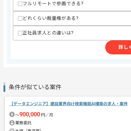
フルリモートで参画できる?
どれくらい裁量権がある?
商談回数
1回
その他募集要項
募集人数
1人
正社員求人との違いは?
作業開始日
2026/02/27
詳し
Pythonでの開発経験や機械学習の知見
エージェントからのコ
メント
複数案件を保有している企業ですので、
条件が似ている案件
ご経験と実績に応じてスライド案件のご
新しいアイディアや技術を積極的に導入
経験豊富なエンジニアと成長が出来る環
【データエンジニア】建設業界向け検索機能AI構築の求人・案件
900,000
〜
円／月
スキルアップされたい方、長期的に参画
業務委託
リモート作業を導入しております。