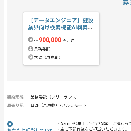
募
【データエンジニア】建設
業界向け検索機能AI構築の
求人・案件
900,000
〜
円／月
業務委託
木場（東京都）
契約形態
業務委託（フリーランス）
最寄り駅
日野（東京都）/フルリモート
・Azureを利用した生成AI案件に携わ
・主に下記作業をご担当いただきます。
あなたに担当していた