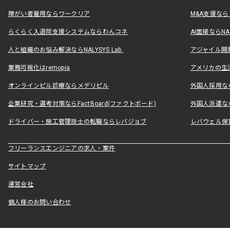
障がい者雇用ならワークリア
M&A支援な
らくらく入退院支援システムならわんコネ
AI面接ならNAL
人と組織のお悩み解決ならNALYSYS Lab.
アジャイル開発なら
業務可視化はremopia
アメリカの生活
オンラインピル診療ならメデリピル
外国人採用ならLe
企業研究・選考対策ならFactBoard(ファクトボード)
外国人派遣なら
ドライバー・施工管理技士の転職ならレバジョブ
レバウェル保
フリーランスエンジニアの求人・案件
サイトマップ
運営会社
個人様のお問い合わせ