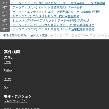
【データエンジニア】商社向け基幹データ一元化SFA連携データ基盤構築
終了
【データアナリスト】ロボット関連事業向けデータ分析
終了
【データサイエンティスト】スポーツ業界向けAIモデル精度向上開発
終了
【AIエンジニア】コンタクトセンター向けAI基盤開発
終了
【BIエンジニア/データアナリスト】データ分析基盤活用推進
終了
【データエンジニア】コンサル業界向けデータ分析基盤開発運用
終了
【データエンジニア】コンサル業界向けデータ活用推進支援開発
終了
HOME
案件検索
Python求人・案件
【AIエンジニア】工場向けWebアプリケーシ
案件検索
スキル
Java
Python
Ruby
Go
職種・ポジション
プログラマー(PG)