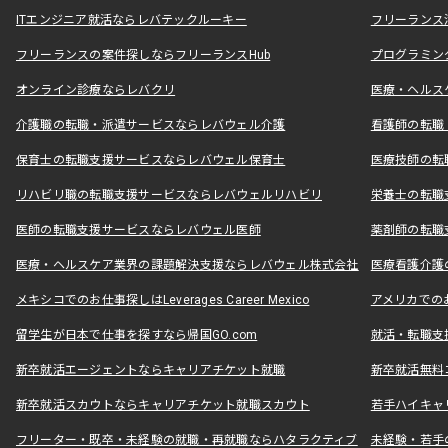
ITエンジニア就活ならレバテックルーキー
フリーランス
フリーランスの案件探しならフリーランスHub
プログラミン
オンライン診療ならレバクリ
医療・ヘルス
介護職の転職・派遣サービスならレバウェル介護
看護師の転職
保育士の転職支援サービスならレバウェル保育士
医療技師の転
リハビリ職の転職支援サービスならレバウェルリハビリ
栄養士の転職
医師の転職支援サービスならレバウェル医師
薬剤師の転職
医療・ヘルスケア業界の課題解決支援ならレバウェル株式会社
医療看護介護の
メキシコでのお仕事探しはLeverages Career Mexico
アメリカでのお仕事
留学生が日本で仕事を探すなら帰国GO.com
就活・転職支
新卒就活エージェントならキャリアチケット就職
新卒就活無料
新卒就活スカウトならキャリアチケット就職スカウト
若手ハイキャ
フリーター・既卒・未経験の就職・再就職ならハタラクティブ
未経験・若手