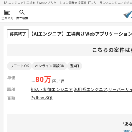
【AIエンジニア】工場向けWebアプリケーション開発支援案件| ITフリーランスエンジニアの求人・案件
企業の方
案件検索
【AIエンジニア】工場向けWebアプリケーショ
募集終了
こちらの案件は
リモートOK
オンライン商談OK
週4日
単価
80
万
〜
円／月
職種
組込・制御エンジニア
,
汎用系エンジニア
,
サーバーサ
言語
Python
,
SQL
あ