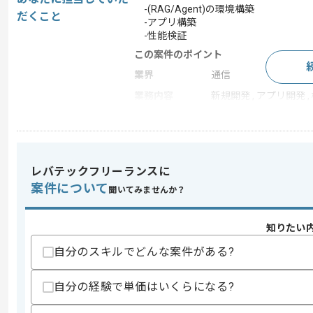
-(RAG/Agent)の環境構築
だくこと
-アプリ構築
-性能検証
この案件のポイント
業界
通信
業務内容
新規開発 , アプリ開発 
特徴
20代活躍中 , 30代活躍中
レバテックフリーランスに
求めるスキル
スキル
案件について
・一般的なシステム開発の経験（上流～
聞いてみませんか？
・Azureの設計～運用経験
歓迎スキル
知りたい
・AI系サービスの設計/構築経験
自分のスキルでどんな案件がある?
・Azure上でのAI系サービス設計/構築
スキルに不安がある方へ
自分の経験で単価はいくらになる?
上記に似た経験やスキルをお持ちであれば申