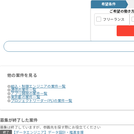
希望条件
ご希望の働き
フリーランス
他の案件を見る
組込・制御エンジニアの案件一覧
通信の案件一覧
アプリ開発の案件一覧
東京都の案件一覧
プロジェクトリーダー(PL)の案件一覧
募集が終了した案件
募集は終了していますが、参画先を探す際にお役立てください
【データエンジニア】データ設計・推進支援
終了