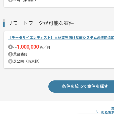
木場（東京都）
リモートワークが可能な案件
【データサイエンティスト】人材業界向け基幹システムAI機能追
1,000,000
〜
円／月
業務委託
芝公園（東京都）
条件を絞って案件を探す
似た案