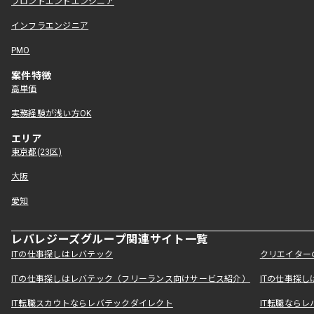
フロントエンドエンジニア
インフラエンジニア
PMO
案件特徴
高単価
実務経験が浅い方OK
エリア
東京都(23区)
大阪
愛知
レバレジーズグループ関連サイト一覧
ITの仕事探しはレバテック
クリエイター
ITの仕事探しはレバテック（フリーランス向けサービス紹介）
ITの仕事探
IT転職スカウトならレバテックダイレクト
IT転職なら