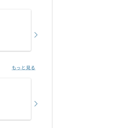
【PHP/JavaScript /SQL】放送局向けW
450,000
〜
円／月
業務委託
福島（大阪府）
もっと見る
【PHP/Java】保険業界向けWebシステム
700,000
〜
円／月
業務委託
神谷町（東京都）