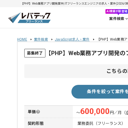
【PHP】Web業務アプリ開発案件| ITフリーランスエンジニアの求人・案件(2026/08
AI検索が新登場
案件検索
HOME
案件検索
JavaScript求人・案件
【PHP】Web業務
【PHP】Web業務アプリ開発
募集終了
こちらの
条件を絞って案件
600,000
単価
〜
円／月
（
契約形態
業務委託（フリーランス）