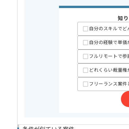
週5日常駐での作業を想定しております。
※最低でも1年間の長期案件となります。
知り
取引実績のある企業の案件です。
これまでの経験を活かしてご活躍いただけます。
自分のスキルでど
長期案件ですので腰を据えて作業されたい方におすす
ぜひ一度、ご商談で雰囲気を掴んでいただき、参画の
自分の経験で単価
フルリモートで参
どれくらい裁量権
フリーランス案件