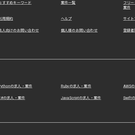
おすすめキーワード
案件一覧
フリー
案件
利用規約
ヘルプ
サイト
法人向けのお問い合わせ
個人様のお問い合わせ
登録者
Pythonの求人・案件
Rubyの求人・案件
AWS
C#の求人・案件
JavaScriptの求人・案件
Swif