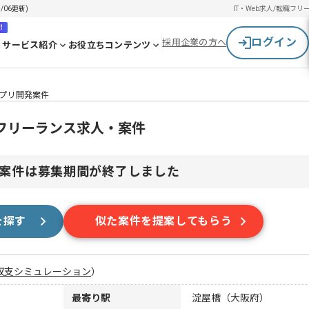
/06更新)
IT・Web求人/転職
フリ
！
ログイン
採用企業の方へ
サービス紹介
お役立ちコンテンツ
アプリ開発案件
のフリーランス求人・案件
案件は募集期間が終了しました
を探す
似た案件を提案してもらう
収支シミュレーション
）
最寄り駅
淀屋橋（大阪府）