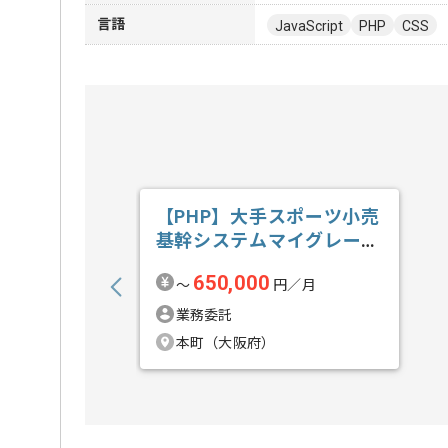
言語
JavaScript
PHP
CSS
【PHP】大手スポーツ小売
基幹システムマイグレーシ
ョン開発の求人・案件
650,000
〜
円／月
業務委託
本町（大阪府）