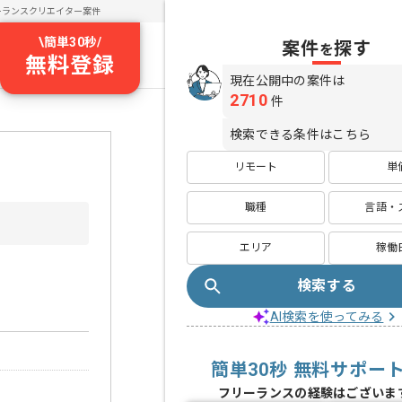
ーランスクリエイター案件
\
簡単30秒
/
案件
探す
を
無料登録
現在公開中の案件は
2710
件
検索できる条件はこちら
リモート
単
職種
言語・
エリア
稼働
検索する
AI検索を使ってみる
簡単30秒 無料サポー
フリーランスの経験はございま