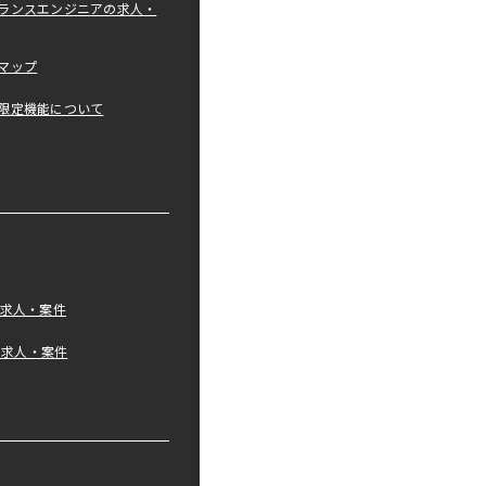
ランスエンジニアの求人・
マップ
限定機能について
の求人・案件
tの求人・案件