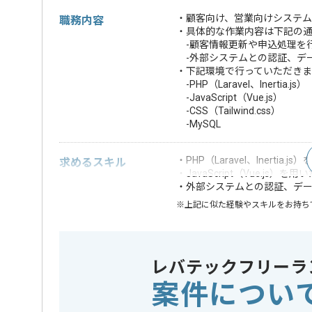
・顧客向け、営業向けシステ
職務内容
・具体的な作業内容は下記の
-顧客情報更新や申込処理を行
-外部システムとの認証、デ
・下記環境で行っていただきま
-PHP（Laravel、Inertia.js）
-JavaScript（Vue.js）
-CSS（Tailwind.css）
-MySQL
・PHP（Laravel、Inertia
求めるスキル
・JavaScript（Vue.js）
・外部システムとの認証、デ
※上記に似た経験やスキルをお持ち
フレームワーク
この案件で扱う技術
Laravel , 
レバテックフリーラ
案件につい
担当者より