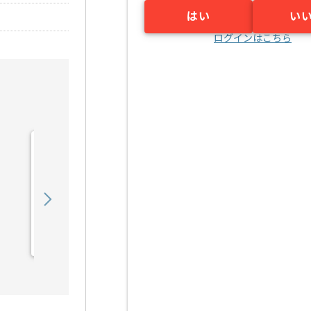
はい
い
ログインはこちら
【PHP/JavaScript
/SQL】放送局向けWEB
シ...の求人・案件
450,000
〜
円／月
業務委託
福島（大阪府）