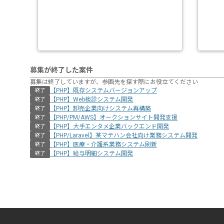
募集が終了した案件
募集は終了していますが、参画先を探す際にお役立てください
【PHP】既存システムバージョンアップ
終了
【PHP】Web検診システム開発
終了
【PHP】卸売企業向けシステム再構築
終了
【PHP/PM/AWS】オークションサイト開発支援
終了
【PHP】大手エンタメ企業バックエンド開発
終了
【PHP/Laravel】某マテハン会社向け業務システム開発
終了
【PHP】医療・介護系業務システム刷新
終了
【PHP】給与明細システム開発
終了