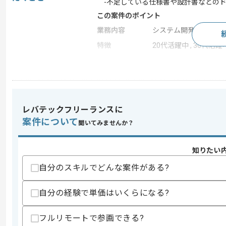
-不足している仕様書や設計書などのド
この案件のポイント
業務内容
システム開発
特徴
20代活躍中 , 30代活躍
求めるスキル
スキル
・PMやPMOとしてのプロジェクト管理
・設計書や仕様書作成の経験
レバテックフリーランスに
・組込み系の知見や経験
案件について
聞いてみませんか？
歓迎スキル
・ゲームなどエンタメ領域の知見や経験
知りたい
・開発経験
自分のスキルでどんな案件がある?
スキルに不安がある方へ
上記に似た経験やスキルをお持ちであれば申
自分の経験で単価はいくらになる?
フルリモートで参画できる?