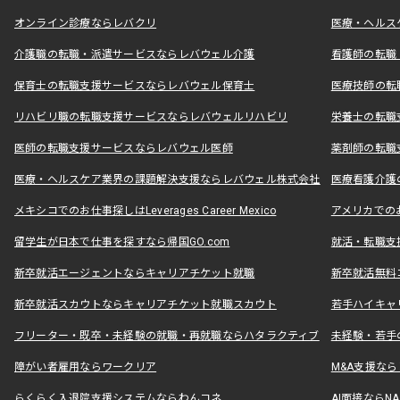
オンライン診療ならレバクリ
医療・ヘルス
介護職の転職・派遣サービスならレバウェル介護
看護師の転職
保育士の転職支援サービスならレバウェル保育士
医療技師の転
リハビリ職の転職支援サービスならレバウェルリハビリ
栄養士の転職
医師の転職支援サービスならレバウェル医師
薬剤師の転職
医療・ヘルスケア業界の課題解決支援ならレバウェル株式会社
医療看護介護の
メキシコでのお仕事探しはLeverages Career Mexico
アメリカでのお仕事
留学生が日本で仕事を探すなら帰国GO.com
就活・転職支
新卒就活エージェントならキャリアチケット就職
新卒就活無料
新卒就活スカウトならキャリアチケット就職スカウト
若手ハイキャ
フリーター・既卒・未経験の就職・再就職ならハタラクティブ
未経験・若手
障がい者雇用ならワークリア
M&A支援な
らくらく入退院支援システムならわんコネ
AI面接ならNAL