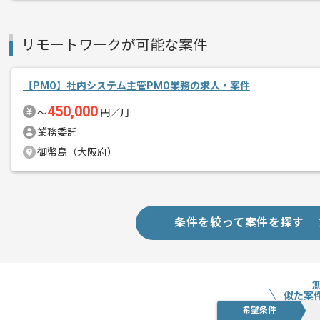
リモートワークが可能な案件
【PMO】社内システム主管PMO業務の求人・案件
450,000
〜
円／月
業務委託
御幣島（大阪府）
条件を絞って案件を探す
似た案
希望条件