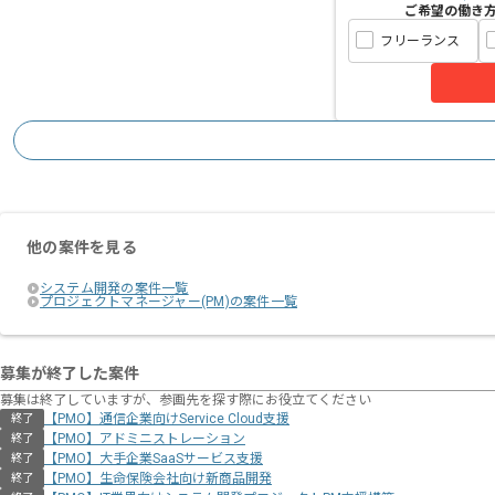
ご希望の働き
フリーランス
他の案件を見る
システム開発の案件一覧
プロジェクトマネージャー(PM)の案件一覧
募集が終了した案件
募集は終了していますが、参画先を探す際にお役立てください
【PMO】通信企業向けService Cloud支援
終了
【PMO】アドミニストレーション
終了
【PMO】大手企業SaaSサービス支援
終了
【PMO】生命保険会社向け新商品開発
終了