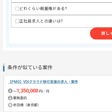
精算条件
有
精算・お支払い
どれくらい裁量権がある?
精算基準時間
140時間〜180時間
支払いサイト
15日
正社員求人との違いは?
詳し
商談回数
2回
その他募集要項
募集人数
1人
作業開始日
2026/01/01
条件が似ている案件
PMOの経験を活かすことができます。
エージェントからのコ
複数案件を保有している企業ですので、
【PMO】VDIクラウド移行支援の求人・案件
メント
ご経験と実績に応じて別案件のご提案も
1,350,000
〜
円／月
新しいアイディアや技術を積極的に導入
業務委託
経験豊富なメンバーと成長が出来る環境
赤羽橋（東京都）
スキルアップされたい方、長期的に参画