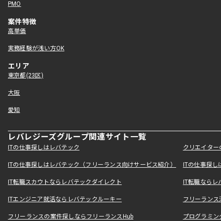
PMO
案件特徴
高単価
実務経験が浅い方OK
エリア
東京都(23区)
大阪
愛知
レバレジーズグループ関連サイト一覧
ITの仕事探しはレバテック
クリエイター
ITの仕事探しはレバテック（フリーランス向けサービス紹介）
ITの仕事探
IT転職スカウトならレバテックダイレクト
IT転職なら
ITエンジニア就活ならレバテックルーキー
フリーランス
フリーランスの案件探しならフリーランスHub
プログラミン