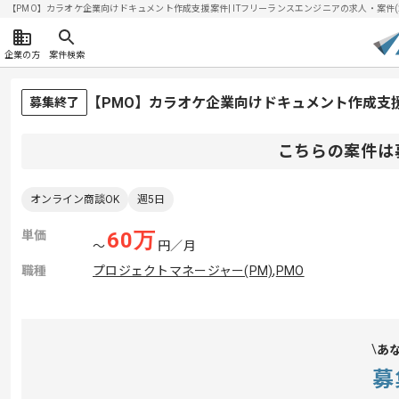
【PMO】カラオケ企業向けドキュメント作成支援案件| ITフリーランスエンジニアの求人・案件(202
企業の方
案件検索
【PMO】カラオケ企業向けドキュメント作成支
募集終了
こちらの案件は
オンライン商談OK
週5日
単価
60
万
〜
円／月
職種
プロジェクトマネージャー(PM)
,
PMO
あ
募