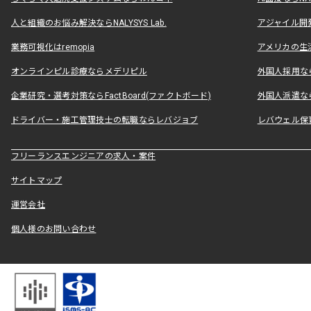
人と組織のお悩み解決ならNALYSYS Lab.
アジャイル開発なら
業務可視化はremopia
アメリカの生活
オンラインピル診療ならメデリピル
外国人採用ならLe
企業研究・選考対策ならFactBoard(ファクトボード)
外国人派遣なら
ドライバー・施工管理技士の転職ならレバジョブ
レバウェル保
フリーランスエンジニアの求人・案件
サイトマップ
運営会社
個人様のお問い合わせ