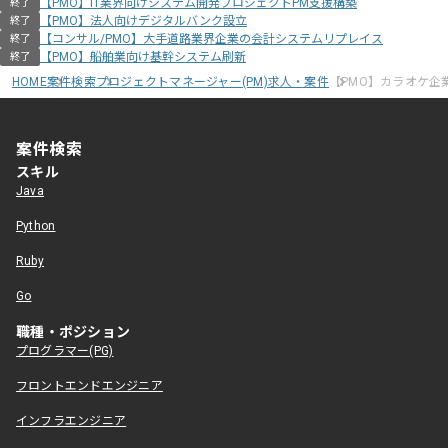
【PMO】IT業界向けシステム開発プロジェクトPM支援構築
終了
【PMO】法人向けデジタルバンク設立
終了
【コンサル/PMO】大手道路業界企業の会計システムリプレイス
終了
【PMO】船舶業向け基幹システム刷新
終了
HOME
案件検索
プロジェクトマネージャー(PM)求人・案件
【PMO】カラオケ企
案件検索
スキル
Java
Python
Ruby
Go
職種・ポジション
プログラマー(PG)
フロントエンドエンジニア
インフラエンジニア