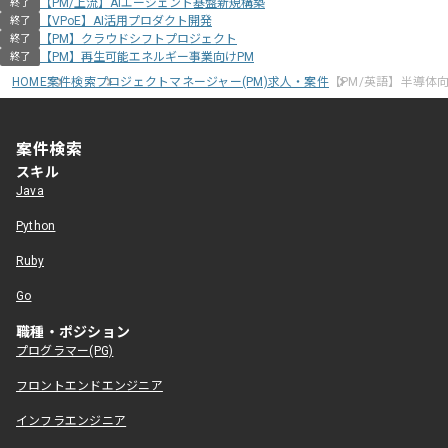
【PM/上流】AIエージェント基盤新規構築
終了
【VPoE】AI活用プロダクト開発
終了
【PM】クラウドシフトプロジェクト
終了
【PM】再生可能エネルギー事業向けPM
終了
HOME
案件検索
プロジェクトマネージャー(PM)求人・案件
【PM/英語】半導体
案件検索
スキル
Java
Python
Ruby
Go
職種・ポジション
プログラマー(PG)
フロントエンドエンジニア
インフラエンジニア