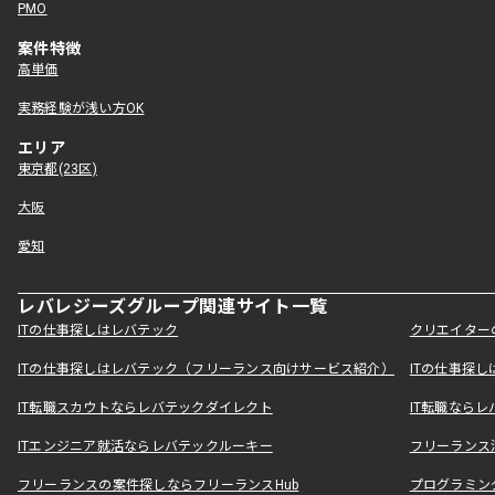
PMO
案件特徴
高単価
実務経験が浅い方OK
エリア
東京都(23区)
大阪
愛知
レバレジーズグループ関連サイト一覧
ITの仕事探しはレバテック
クリエイター
ITの仕事探しはレバテック（フリーランス向けサービス紹介）
ITの仕事探
IT転職スカウトならレバテックダイレクト
IT転職なら
ITエンジニア就活ならレバテックルーキー
フリーランス
フリーランスの案件探しならフリーランスHub
プログラミン