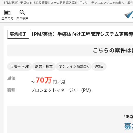
【PM/英語】半導体向け工程管理システム更新導入案件| ITフリーランスエンジニアの求人・案件(20
企業の方
案件検索
【PM/英語】半導体向け工程管理システム更新
募集終了
こちらの案件は
リモートOK
副業・複業
オンライン商談OK
週3日
単価
70
万
〜
円／月
職種
プロジェクトマネージャー(PM)
あ
募