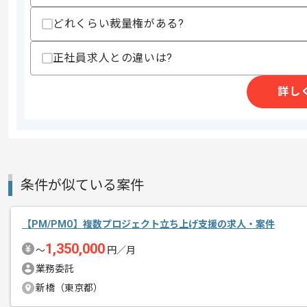
スキルに不安がある方へ
どれくらい裁量権がある?
上記に似た経験やスキルをお持ちであれば申
正社員求人との違いは?
精算条件
詳し
精算・お支払い
精算基準時間
90時間〜180時間
支払いサイト
15日
条件が似ている案件
商談回数
1回
その他募集要項
募集人数
1人
【PM/PMO】複数プロジェクト立ち上げ支援の求人・案件
作業開始日
2025/12/01
1,350,000
〜
円／月
業務委託
レバテックでの実績がある企業の案件で
新橋（東京都）
エージェントからのコ