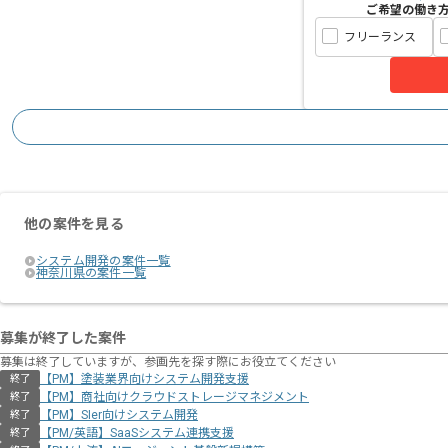
ご希望の働き
フリーランス
他の案件を見る
システム開発の案件一覧
神奈川県の案件一覧
募集が終了した案件
募集は終了していますが、参画先を探す際にお役立てください
【PM】塗装業界向けシステム開発支援
終了
【PM】商社向けクラウドストレージマネジメント
終了
【PM】SIer向けシステム開発
終了
【PM/英語】SaaSシステム連携支援
終了