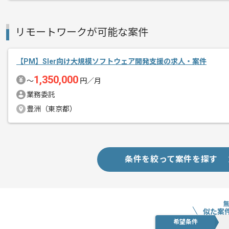
メント
PMの経験を活かすことができます。
新しいアイディアや技術を積極的に導入
リモートワークが可能な案件
経験豊富なメンバーと成長が出来る環境
スキルアップされたい方、長期的に参画
【PM】Sler向け大規模ソフトウェア開発支援の求人・案件
1,350,000
〜
円／月
基本的には一部リモート作業を見込んで
業務委託
豊洲（東京都）
条件を絞って案件を探す
似た案
希望条件