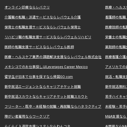
オンライン診療ならレバクリ
医療・ヘルス
介護職の転職・派遣サービスならレバウェル介護
看護師の転職
保育士の転職支援サービスならレバウェル保育士
医療技師の転
リハビリ職の転職支援サービスならレバウェルリハビリ
栄養士の転職
医師の転職支援サービスならレバウェル医師
薬剤師の転職
医療・ヘルスケア業界の課題解決支援ならレバウェル株式会社
医療看護介護の
メキシコでのお仕事探しはLeverages Career Mexico
アメリカでのお仕事
留学生が日本で仕事を探すなら帰国GO.com
就活・転職支
新卒就活エージェントならキャリアチケット就職
新卒就活無料
新卒就活スカウトならキャリアチケット就職スカウト
若手ハイキャ
フリーター・既卒・未経験の就職・再就職ならハタラクティブ
未経験・若手
障がい者雇用ならワークリア
M&A支援な
らくらく入退院支援システムならわんコネ
AI面接ならNAL