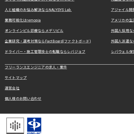
人と組織のお悩み解決ならNALYSYS Lab.
アジャイル開発なら
業務可視化はremopia
アメリカの生活
オンラインピル診療ならメデリピル
外国人採用ならLe
企業研究・選考対策ならFactBoard(ファクトボード)
外国人派遣なら
ドライバー・施工管理技士の転職ならレバジョブ
レバウェル保
フリーランスエンジニアの求人・案件
サイトマップ
運営会社
個人様のお問い合わせ