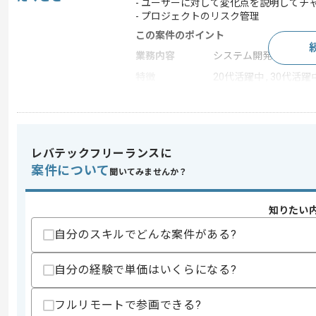
- ユーザーに対して変化点を説明してチ
- プロジェクトのリスク管理
この案件のポイント
業務内容
システム開発 , ERP
特徴
20代活躍中 , 30代活躍
求めるスキル
スキル
・プロジェクトマネジメントの経験(5年
レバテックフリーランスに
・半導体などデバイス製造に関わった経験
案件について
聞いてみませんか？
・上位ERPとの接続や海外MESベンダ
・システム移行計画の策定や検証経験
・週報や進捗報告を英語で記述した経験
知りたい
歓迎スキル
自分のスキルでどんな案件がある?
・SIEMENS OpCenter に関する知見
・Oracle EBS に関する知見
自分の経験で単価はいくらになる?
・半導体設備などの装置とMESの接続に
・工場の専門性の知見
・ERP系の上流開発経験
フルリモートで参画できる?