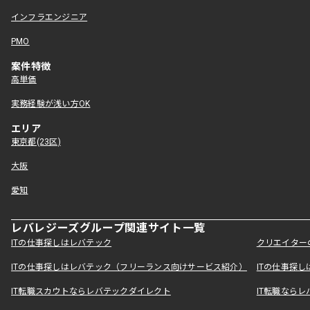
インフラエンジニア
PMO
案件特徴
高単価
実務経験が浅い方OK
エリア
東京都(23区)
大阪
愛知
レバレジーズグループ関連サイト一覧
ITの仕事探しはレバテック
クリエイター
ITの仕事探しはレバテック（フリーランス向けサービス紹介）
ITの仕事探
IT転職スカウトならレバテックダイレクト
IT転職なら