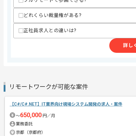
フルリモートで参画できる?
募集人数
1人
作業開始日
2026/02/02
どれくらい裁量権がある?
正社員求人との違いは?
ITソリューション、エンジニアリングソ
エージェントからのコ
を展開している企業でございます。
詳し
メント
今回は製造業向け大規模基幹システム刷
C#を用いた開発経験を活かしたい方に
リモートワークが可能な案件
基本的には常駐での作業を見込んでおり
チームでの開発が得意な方にマッチしま
【C#/C#.NET】IT業界向け現場システム開発の求人・案件
650,000
〜
円／月
業務委託
京都（京都府）