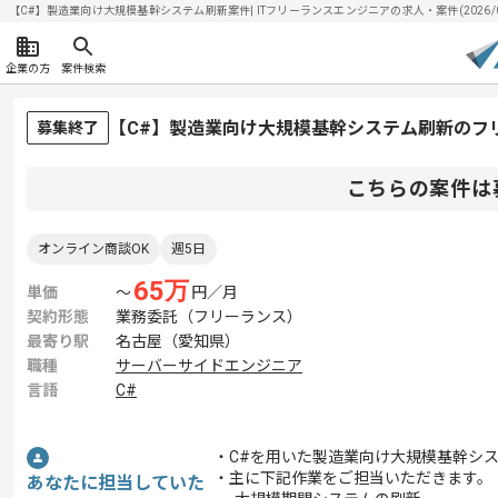
【C#】製造業向け大規模基幹システム刷新案件| ITフリーランスエンジニアの求人・案件(2026/08
企業の方
案件検索
【C#】製造業向け大規模基幹システム刷新のフ
募集終了
こちらの案件は
オンライン商談OK
週5日
65
万
単価
〜
円／月
契約形態
業務委託（フリーランス）
最寄り駅
名古屋（愛知県）
職種
サーバーサイドエンジニア
言語
C#
・C#を用いた製造業向け大規模基幹シ
・主に下記作業をご担当いただきます。
あなたに担当していた