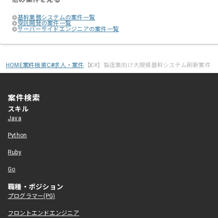
基幹業務システムの案件一覧
受託開発の案件一覧
サーバーサイドエンジニアの案件一覧
HOME
案件検索
C#求人・案件
【C#】製造業向け大規模基幹システム刷新案件
案件検索
スキル
Java
Python
Ruby
Go
職種・ポジション
プログラマー(PG)
フロントエンドエンジニア