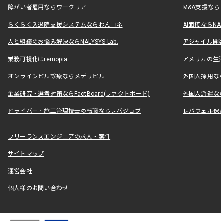
障がい者雇用ならワークリア
M&A支援な
らくらく入退院支援システムならわんコネ
AI面接ならNAL
人と組織のお悩み解決ならNALYSYS Lab.
アジャイル開発なら
業務可視化はremopia
アメリカの生活
オンラインピル診療ならメデリピル
外国人採用ならLe
企業研究・選考対策ならFactBoard(ファクトボード)
外国人派遣なら
ドライバー・施工管理技士の転職ならレバジョブ
レバウェル保
フリーランスエンジニアの求人・案件
サイトマップ
運営会社
個人様のお問い合わせ