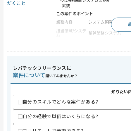
-大規模期間システムの刷新
だくこと
-実装
この案件のポイント
業務内容
システム開発 , 受託開
担当領域/システ
基幹業務システム
ム
特徴
20代活躍中 , 30代活躍
求めるスキル
レバテックフリーランスに
スキル
・Webアプリ開発経験(3年以上)
案件について
聞いてみませんか？
・C#を用いた開発経験
スキルに不安がある方へ
知りたい
上記に似た経験やスキルをお持ちであれば申
自分のスキルでどんな案件がある?
自分の経験で単価はいくらになる?
商談回数
2回
その他募集要項