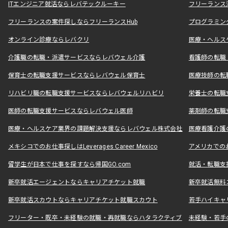
ITエンジニア就活ならレバテックルーキー
フリーランス
フリーランスの案件探しならフリーランスHub
プログラミン
オンライン診療ならレバクリ
医療・ヘルス
介護職の転職・派遣サービスならレバウェル介護
看護師の転職
保育士の転職支援サービスならレバウェル保育士
医療技師の転
リハビリ職の転職支援サービスならレバウェルリハビリ
栄養士の転職
医師の転職支援サービスならレバウェル医師
薬剤師の転職
医療・ヘルスケア業界の課題解決支援ならレバウェル株式会社
医療看護介護の
メキシコでのお仕事探しはLeverages Career Mexico
アメリカでのお仕事
留学生が日本で仕事を探すなら帰国GO.com
就活・転職支
新卒就活エージェントならキャリアチケット就職
新卒就活無料
新卒就活スカウトならキャリアチケット就職スカウト
若手ハイキャ
フリーター・既卒・未経験の就職・再就職ならハタラクティブ
未経験・若手