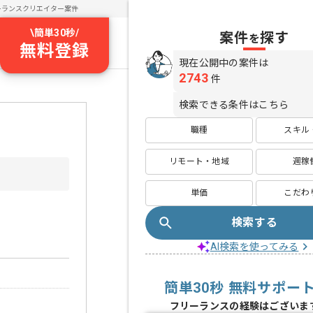
ーランスクリエイター案件
\
簡単30秒
/
案件
探す
を
無料登録
現在公開中の案件は
2743
件
検索できる条件はこちら
職種
スキル
リモート・地域
週稼
単価
こだわ
検索する
AI検索を使ってみる
簡単30秒 無料サポー
フリーランスの経験はございま