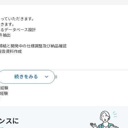
っていただきます。
だきます。
合するデータベース設計
件抽出
約締結と開発中の仕様調整及び納品確認
と報告資料作成
続きをみる
くはSaasプロダクトの開発経験
成経験
計経験
験
経験
験
ラム開発におけるマネジメント経験
ンスに
やクラウドを用いた開発経験