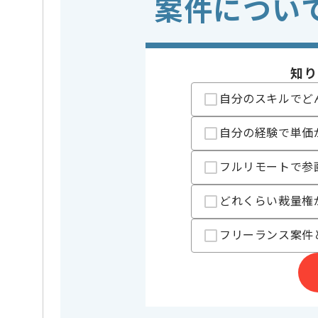
案件につい
・Node.jsを用い
歓迎スキル
・データベースの
・機械学習やデー
※上記に似た経験やスキルをお持ち
知り
クラウド
この案件で扱う技術
Google Cl
自分のスキルでど
業務内容
ベンダー
この案件のポイント
自分の経験で単価
特徴
参画実績あり
フルリモートで参
担当者より
どれくらい裁量権
レバテックでの実績がある企業の案件でございます。
フリーランス案件
PMとPdMの経験を活かすことができます。
複数案件を保有している企業ですので、
ご経験と実績に応じて別案件のご提案も差し上げる場
新しいアイディアや技術を積極的に導入し、
経験豊富なメンバーと成長が出来る環境でございます
スキルアップされたい方、長期的に参画されたい方に