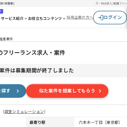
8/08更新)
IT・Web求人/転職
フリ
！
ログイン
採用企業の方へ
サービス紹介
お役立ちコンテンツ
ト推進案件
進のフリーランス求人・案件
案件は募集期間が終了しました
を探す
似た案件を提案してもらう
月
（
収支シミュレーション
）
最寄り駅
六本木一丁目（東京都）