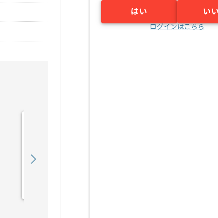
はい
い
ログインはこちら
【PL】入管システム開発
支援の求人・案件
1,050,000
〜
円／月
業務委託
日比谷（東京都）