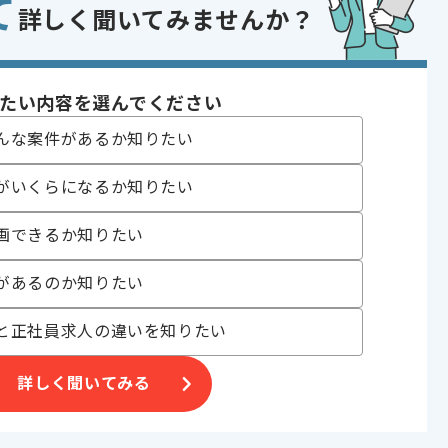
て
た開発経験
詳しく聞いてみませんか？
設計や運用経験
タ分析の知見
であれば申し込み可能なケースもございます！まずはお気軽にご相談ください！
たい内容を選んでください
oud Platform , AWS
んな案件があるか知りたい
コントロール
がいくらになるか知りたい
 , 20代活躍中 , 30代活躍中
画できるか知りたい
があるのか知りたい
と正社員求人の違いを知りたい
合がございます。
詳しく聞いてみる
。
オススメの案件です。