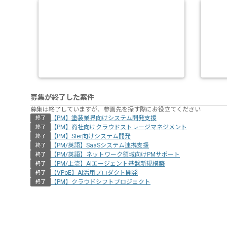
募集が終了した案件
募集は終了していますが、参画先を探す際にお役立てください
【PM】塗装業界向けシステム開発支援
終了
【PM】商社向けクラウドストレージマネジメント
終了
【PM】SIer向けシステム開発
終了
【PM/英語】SaaSシステム連携支援
終了
【PM/英語】ネットワーク領域向けPMサポート
終了
【PM/上流】AIエージェント基盤新規構築
終了
【VPoE】AI活用プロダクト開発
終了
【PM】クラウドシフトプロジェクト
終了