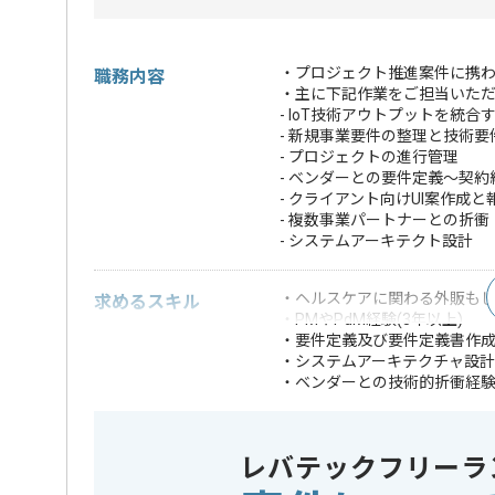
・プロジェクト推進案件に携わ
職務内容
・主に下記作業をご担当いた
- IoT技術アウトプットを統
- 新規事業要件の整理と技術要
- プロジェクトの進行管理
- ベンダーとの要件定義〜契
- クライアント向けUI案作成
- 複数事業パートナーとの折衝
- システムアーキテクト設計
・ヘルスケアに関わる外販もし
求めるスキル
・PMやPdM経験(3年以上)
・要件定義及び要件定義書作
・システムアーキテクチャ設
・ベンダーとの技術的折衝経
・外販可能なシステムの開発
・外部サービスとのAPI連携経
・アジャイルやスク
レバテックフリーラ
・モバイルアプリ