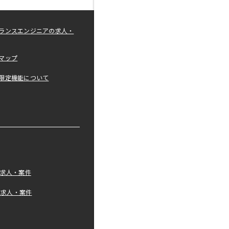
ランスエンジニアの求人・
マップ
限定機能について
の求人・案件
tの求人・案件