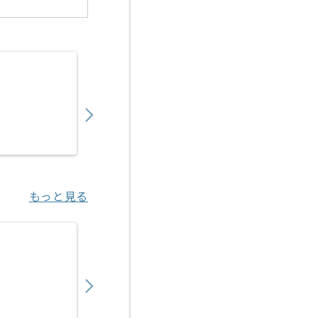
【PL】入管システム開発支援の求人・案件
1,050,000
〜
円／月
業務委託
日比谷（東京都）
もっと見る
【PM】医療ヘルスケア向けITサービス開発
750,000
〜
円／月
業務委託
渋谷（東京都）