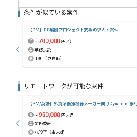
条件が似ている案件
【PM】PC展開プロジェクト支援の求人・案件
700,000
〜
円／月
業務委託
田町（東京都）
リモートワークが可能な案件
【PM/英語】外資系医療機器メーカー向けDynamics
950,000
〜
円／月
業務委託
九段下（東京都）