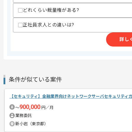
作業開始日
2019/03/01
どれくらい裁量権がある?
正社員求人との違いは?
レバテック実績有りの企業です。
エージェントからのコ
詳し
メント
サイバーセキュリティの経験がある方に
条件が似ている案件
【セキュリティ】金融業界向けネットワークサーバセキュリティ
900,000
〜
円／月
業務委託
新小岩（東京都）