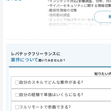
ｰインシデント対応(影響調査、分析、対
ｰサイバーセキュリティに関する情報収
ｰ脆弱性情報の収集
ｰ技術動向調査
ｰエンジニア向けサイバーセキュリティ
ｰ脆弱性診断(アプリケーション、ネット
ｰ検出された脆弱性への対策
求めるスキル
レバテックフリーランスに
スキル
・ログ分析基盤を利用したセキュリティ
案件について
聞いてみませんか？
（アラート化、分析、チューニング、
・脆弱性診断（アプリケーション、ネッ
知りたい
スキルに不安がある方へ
上記に似た経験やスキルをお持ちであれば申
自分のスキルでどんな案件がある?
自分の経験で単価はいくらになる?
商談回数
1回
フルリモートで参画できる?
その他募集要項
募集人数
5人