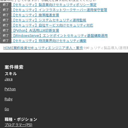
募集は終了していますが、参画先を探す際にお役立てください
【セキュリティ】製造業向けセキュリティポリシー策定
終了
【セキュリティ】インフラネットワークサーバー運用保守管理
終了
【セキュリティ】施策推進支援
終了
【セキュリティ】システムセキュリティ運用監視
終了
【セキュリティ】自社サービス向けセキュリティ対応
終了
【Python】AI活用LLM診断支援
終了
【WindowsServer】エンドポイントセキュリティ基盤構築運用
終了
【セキュリティ】物流業界向けセキュリティ構築
終了
HOME
案件検索
セキュリティエンジニア求人・案件
セキュリティ製品導入/運用
案件検索
スキル
Java
Python
Ruby
Go
職種・ポジション
プログラマー(PG)