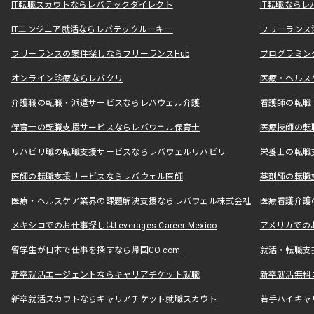
IT転職スカウトならレバテックダイレクト
IT転職なら
ITエンジニア就活ならレバテックルーキー
フリーランス
フリーランスの案件探しならフリーランスHub
プログラミン
オンライン診療ならレバクリ
医療・ヘルス
介護職の転職・派遣サービスならレバウェル介護
看護師の転職
保育士の転職支援サービスならレバウェル保育士
医療技師の転
リハビリ職の転職支援サービスならレバウェルリハビリ
栄養士の転職
医師の転職支援サービスならレバウェル医師
薬剤師の転職
医療・ヘルスケア業界の課題解決支援ならレバウェル株式会社
医療看護介護の
メキシコでのお仕事探しはLeverages Career Mexico
アメリカでのお仕事
留学生が日本で仕事を探すなら帰国GO.com
就活・転職支
新卒就活エージェントならキャリアチケット就職
新卒就活無料
新卒就活スカウトならキャリアチケット就職スカウト
若手ハイキャ