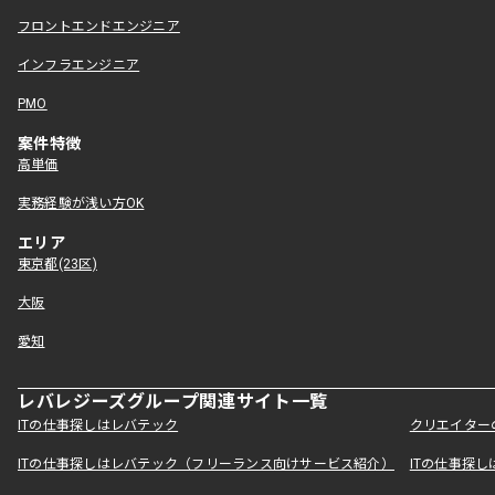
フロントエンドエンジニア
インフラエンジニア
PMO
案件特徴
高単価
実務経験が浅い方OK
エリア
東京都(23区)
大阪
愛知
レバレジーズグループ関連サイト一覧
ITの仕事探しはレバテック
クリエイター
ITの仕事探しはレバテック（フリーランス向けサービス紹介）
ITの仕事探