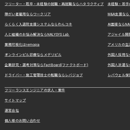
フリーター・既卒・未経験の就職・再就職ならハタラクティブ
未経験・若手
障がい者雇用ならワークリア
M&A支援な
らくらく入退院支援システムならわんコネ
AI面接ならNAL
人と組織のお悩み解決ならNALYSYS Lab.
アジャイル開発なら
業務可視化はremopia
アメリカの生活
オンラインピル診療ならメデリピル
外国人採用ならLe
企業研究・選考対策ならFactBoard(ファクトボード)
外国人派遣なら
ドライバー・施工管理技士の転職ならレバジョブ
レバウェル保
フリーランスエンジニアの求人・案件
サイトマップ
運営会社
個人様のお問い合わせ