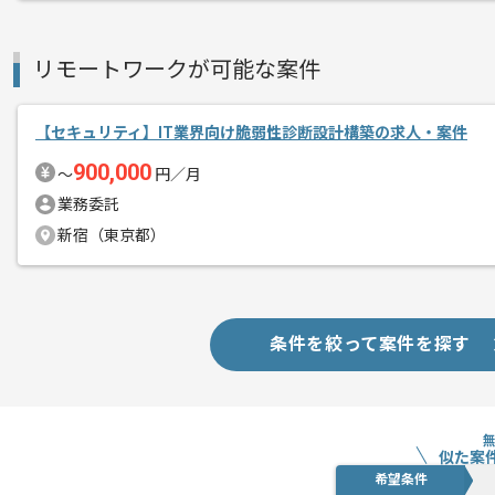
リモートワークが可能な案件
【セキュリティ】IT業界向け脆弱性診断設計構築の求人・案件
900,000
〜
円／月
業務委託
新宿（東京都）
条件を絞って案件を探す
似た案
希望条件