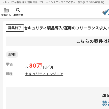
セキュリティ製品導入/運用案件| ITフリーランスエンジニアの求人・案件(2026/08/07更新)
企業の方
案件検索
セキュリティ製品導入/運用のフリーランス求人
募集終了
こちらの案件は
週5日
単価
80
万
〜
円／月
職種
セキュリティエンジニア
あ
募