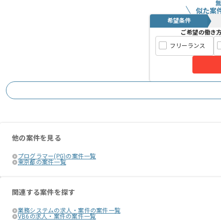
似た案
希望条件
ご希望の働き
フリーランス
他の案件を見る
プログラマー(PG)の案件一覧
東京都の案件一覧
関連する案件を探す
業務システムの求人・案件の案件一覧
VB6の求人・案件の案件一覧