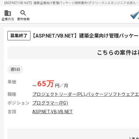
【ASP.NET/VB.NET】建築企業向け管理パッケージ改修案件| ITフリーランスエンジニアの求人・案件
企業の方
案件検索
【ASP.NET/VB.NET】建築企業向け管理パ
募集終了
こちらの案件は
週5日
単価
65
万
〜
円／月
職種
プロジェクトリーダー(PL)
,
パッケージソフトウェア
ポジション
プログラマー(PG)
言語
ASP.NET
,
VB
,
VB.NET