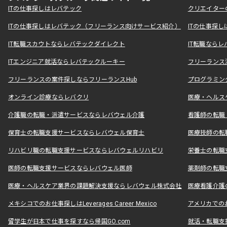
ITの仕事探しはレバテック
クリエイター
ITの仕事探しはレバテック（フリーランス向けサービス紹介）
ITの仕事探
IT転職スカウトならレバテックダイレクト
IT転職なら
ITエンジニア就活ならレバテックルーキー
フリーランス
フリーランスの案件探しならフリーランスHub
プログラミン
オンライン診療ならレバクリ
医療・ヘルス
介護職の転職・派遣サービスならレバウェル介護
看護師の転職
保育士の転職支援サービスならレバウェル保育士
医療技師の転
リハビリ職の転職支援サービスならレバウェルリハビリ
栄養士の転職
医師の転職支援サービスならレバウェル医師
薬剤師の転職
医療・ヘルスケア業界の課題解決支援ならレバウェル株式会社
医療看護介護の
メキシコでのお仕事探しはLeverages Career Mexico
アメリカでのお仕事
留学生が日本で仕事を探すなら帰国GO.com
就活・転職支