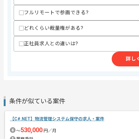
精算条件
有
精算・お支払い
フルリモートで参画できる?
精算基準時間
140時間〜180時間
支払いサイト
15日
どれくらい裁量権がある?
正社員求人との違いは?
商談回数
1回
その他募集要項
募集人数
1人
詳し
作業開始日
2019/07/01
レバテック実績ありの企業の案件です。
エージェントからのコ
条件が似ている案件
メント
業務システムの開発や保守運用経験があ
【C#.NET】物流管理システム保守の求人・案件
530,000
〜
円／月