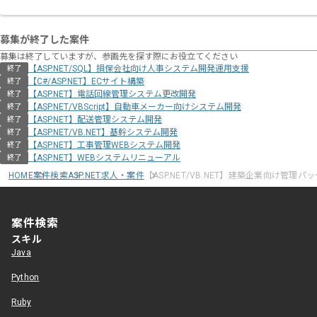
募集が終了した案件
募集は終了していますが、参画先を探す際にお役立てください
【ASP.NET/SQL】損保会社向け人事システム開発運用支援
終了
【C#/ASP.NET】ECサイト構築
終了
【ASP.NET】電話回線管理システム更改開発
終了
【ASP.NET/VBScript】自動車メーカー向けシステム開発
終了
【ASP.NET】配送管理システム開発
終了
【ASP.NET/VB.NET】基幹システム開発
終了
【ASP.NET】工事管理WEBシステム開発
終了
【ASP.NET】WEBシステムリニューアル
終了
HOME
案件検索
ASP.NET求人・案件
【ASP.NET/VB.NET】建築企業向け管理
案件検索
スキル
Java
Python
Ruby