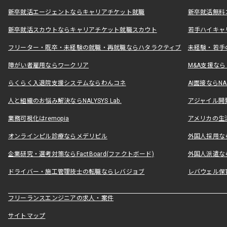
新卒就活エージェントならキャリアチケット就職
新卒就活無料
新卒就活スカウトならキャリアチケット就職スカウト
若手ハイキャ
フリーター・既卒・未経験の就職・再就職ならハタラクティブ
未経験・若手
障がい者雇用ならワークリア
M&A支援な
らくらく入退院支援システムならわんコネ
AI面接ならNAL
人と組織のお悩み解決ならNALYSYS Lab.
アジャイル開発なら
業務可視化はremopia
アメリカの生活
オンラインピル診療ならメデリピル
外国人採用ならLe
企業研究・選考対策ならFactBoard(ファクトボード)
外国人派遣なら
ドライバー・施工管理技士の転職ならレバジョブ
レバウェル保
フリーランスエンジニアの求人・案件
サイトマップ