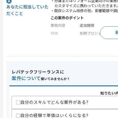
・分譲またはリフォーム企業向けの業務
カスタマイズに携わっていただきます
あなたに担当していた
・既存システム改修の他、影響範囲や調
だくこと
この案件のポイント
業務内容
追加開発
特徴
長期プロジェクト
求めるスキル
スキル
・ASP.NETまたはVB.NETまたはVB6
・クライアントサーバモデルを用いた開
レバテックフリーランスに
歓迎スキル
案件について
聞いてみませんか？
・影響範囲や調査分析の経験
スキルに不安がある方へ
知りたい
上記に似た経験やスキルをお持ちであれば申
自分のスキルでどんな案件がある?
自分の経験で単価はいくらになる?