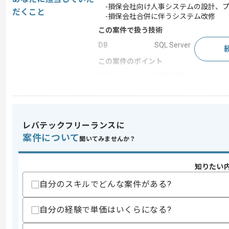
-損保会社向け人事システムの設計、プ
だくこと
-損保会社合併に伴うシステム改修
この案件で扱う技術
DB
SQL Server
この案件のポイント
業界
損害保険
業務内容
システム開発 , 受託開
特徴
参画実績あり , 20代活躍
レバテックフリーランスに
案件について
聞いてみませんか？
求めるスキル
スキル
・Webシステム設計、開発経験(3年以上)
知りたい
・SQLServer、T-SQLを用いた実務経験
自分のスキルでどんな案件がある?
歓迎スキル
・ASP.NET、C#を用いた実務経験
自分の経験で単価はいくらになる?
・JavaScript、VbScript、HTMLを
・ExcelVBAを用いた実務経験