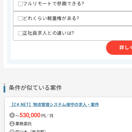
フルリモートで参画できる?
スキルに不安がある方へ
上記に似た経験やスキルをお持ちであれば申
どれくらい裁量権がある?
正社員求人との違いは?
商談回数
1回
その他募集要項
募集人数
1人
詳し
作業開始日
2026/03/19
レバテックでの実績がある企業の案件で
エージェントからのコ
条件が似ている案件
今回は損保会社向け人事システム開発運
メント
【C#.NET】物流管理システム保守の求人・案件
ASP.NETを用いた開発経験を活かした
530,000
〜
円／月
基本的には常駐での作業を見込んでおり
業務委託
チームでの開発が得意な方にマッチしま