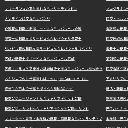
フリーランスの案件探しならフリーランスHub
プログラミン
オンライン診療ならレバクリ
医療・ヘルス
介護職の転職・派遣サービスならレバウェル介護
看護師の転職
保育士の転職支援サービスならレバウェル保育士
医療技師の転
リハビリ職の転職支援サービスならレバウェルリハビリ
栄養士の転職
医師の転職支援サービスならレバウェル医師
薬剤師の転職
医療・ヘルスケア業界の課題解決支援ならレバウェル株式会社
医療看護介護の
メキシコでのお仕事探しはLeverages Career Mexico
アメリカでのお仕事
留学生が日本で仕事を探すなら帰国GO.com
就活・転職支
新卒就活エージェントならキャリアチケット就職
新卒就活無料
新卒就活スカウトならキャリアチケット就職スカウト
若手ハイキャ
フリーター・既卒・未経験の就職・再就職ならハタラクティブ
未経験・若手