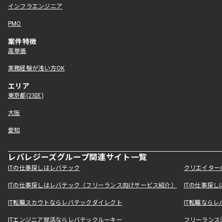
インフラエンジニア
PMO
案件特徴
高単価
実務経験が浅い方OK
エリア
東京都(23区)
大阪
愛知
レバレジーズグループ関連サイト一覧
ITの仕事探しはレバテック
クリエイター
ITの仕事探しはレバテック（フリーランス向けサービス紹介）
ITの仕事探
IT転職スカウトならレバテックダイレクト
IT転職なら
ITエンジニア就活ならレバテックルーキー
フリーランス