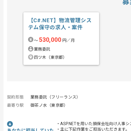
募
【C#.NET】物流管理シス
テム保守の求人・案件
530,000
〜
円／月
業務委託
四ツ木（東京都）
契約形態
業務委託（フリーランス）
最寄り駅
御茶ノ水（東京都）
・ASP.NETを用いた損保会社向け人
・主に下記作業をご担当いただきます。
あなたに担当していた