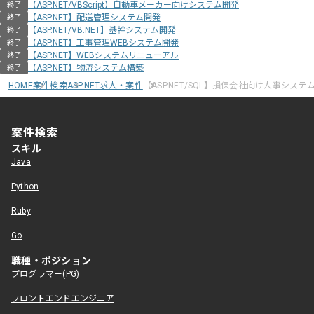
【ASP.NET/VBScript】自動車メーカー向けシステム開発
終了
【ASP.NET】配送管理システム開発
終了
【ASP.NET/VB.NET】基幹システム開発
終了
【ASP.NET】工事管理WEBシステム開発
終了
【ASP.NET】WEBシステムリニューアル
終了
【ASP.NET】物流システム構築
終了
HOME
案件検索
ASP.NET求人・案件
【ASP.NET/SQL】損保会社向け人事シス
案件検索
スキル
Java
Python
Ruby
Go
職種・ポジション
プログラマー(PG)
フロントエンドエンジニア