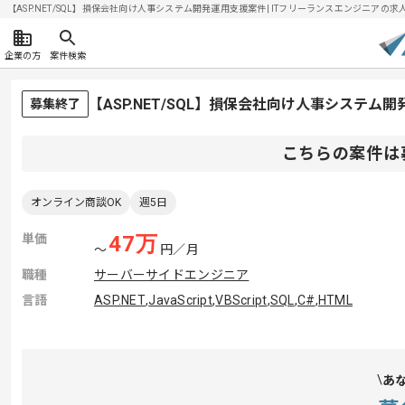
【ASP.NET/SQL】損保会社向け人事システム開発運用支援案件| ITフリーランスエンジニアの求人・案
企業の方
案件検索
【ASP.NET/SQL】損保会社向け人事システ
募集終了
こちらの案件は
オンライン商談OK
週5日
単価
47
万
〜
円／月
職種
サーバーサイドエンジニア
言語
ASP.NET
,
JavaScript
,
VBScript
,
SQL
,
C#
,
HTML
あ