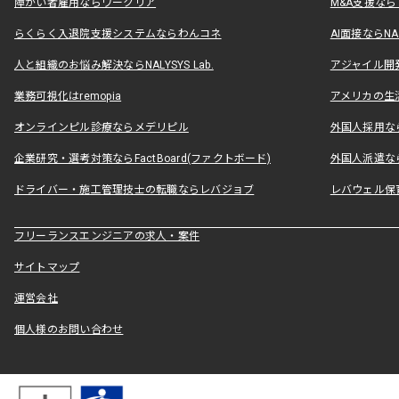
障がい者雇用ならワークリア
M&A支援な
らくらく入退院支援システムならわんコネ
AI面接ならNAL
人と組織のお悩み解決ならNALYSYS Lab.
アジャイル開発なら
業務可視化はremopia
アメリカの生活
オンラインピル診療ならメデリピル
外国人採用ならLe
企業研究・選考対策ならFactBoard(ファクトボード)
外国人派遣なら
ドライバー・施工管理技士の転職ならレバジョブ
レバウェル保
フリーランスエンジニアの求人・案件
サイトマップ
運営会社
個人様のお問い合わせ