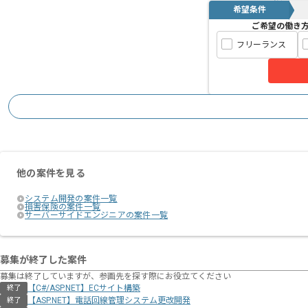
希望条件
ご希望の働き
フリーランス
他の案件を見る
システム開発の案件一覧
損害保険の案件一覧
サーバーサイドエンジニアの案件一覧
募集が終了した案件
募集は終了していますが、参画先を探す際にお役立てください
【C#/ASP.NET】ECサイト構築
終了
【ASP.NET】電話回線管理システム更改開発
終了