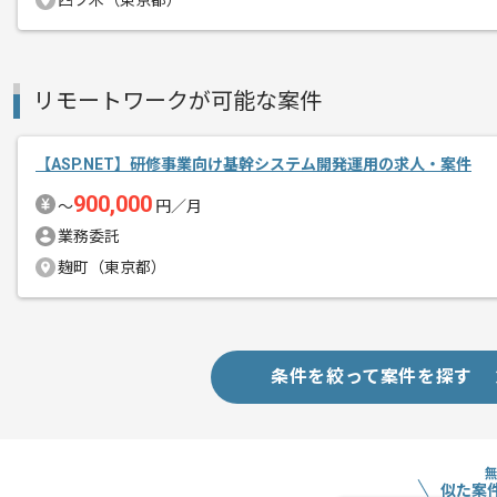
四ツ木（東京都）
リモートワークが可能な案件
【ASP.NET】研修事業向け基幹システム開発運用の求人・案件
900,000
〜
円／月
業務委託
麹町（東京都）
条件を絞って案件を探す
似た案