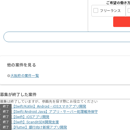
ご希望の働き
フリーランス
他の案件を見る
大阪府の案件一覧
募集が終了した案件
募集は終了していますが、参画先を探す際にお役立てください
【Swift/Kotlin】Android・iOSスマホアプリ開発
終了
【Swift/Android Java】アプリ・サーバー処理維持保守
終了
【Swift】iOSアプリ開発
終了
【Swift】ScanditSDK開発支援
終了
【Flutter】銀行向け新規アプリ開発
終了