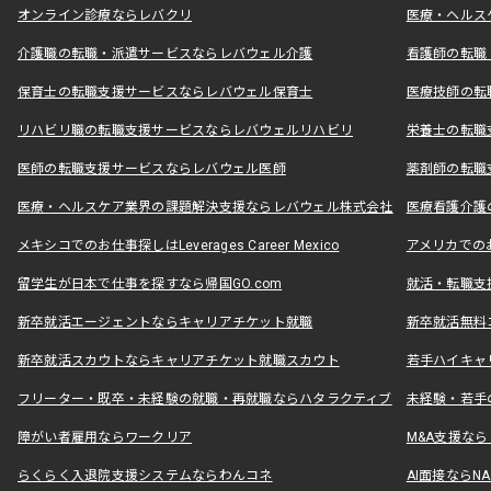
オンライン診療ならレバクリ
医療・ヘルス
介護職の転職・派遣サービスならレバウェル介護
看護師の転職
保育士の転職支援サービスならレバウェル保育士
医療技師の転
リハビリ職の転職支援サービスならレバウェルリハビリ
栄養士の転職
医師の転職支援サービスならレバウェル医師
薬剤師の転職
医療・ヘルスケア業界の課題解決支援ならレバウェル株式会社
医療看護介護の
メキシコでのお仕事探しはLeverages Career Mexico
アメリカでのお仕事
留学生が日本で仕事を探すなら帰国GO.com
就活・転職支
新卒就活エージェントならキャリアチケット就職
新卒就活無料
新卒就活スカウトならキャリアチケット就職スカウト
若手ハイキャ
フリーター・既卒・未経験の就職・再就職ならハタラクティブ
未経験・若手
障がい者雇用ならワークリア
M&A支援な
らくらく入退院支援システムならわんコネ
AI面接ならNAL