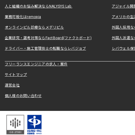
人と組織のお悩み解決ならNALYSYS Lab.
アジャイル開発なら
業務可視化はremopia
アメリカの生活
オンラインピル診療ならメデリピル
外国人採用ならLe
企業研究・選考対策ならFactBoard(ファクトボード)
外国人派遣なら
ドライバー・施工管理技士の転職ならレバジョブ
レバウェル保
フリーランスエンジニアの求人・案件
サイトマップ
運営会社
個人様のお問い合わせ