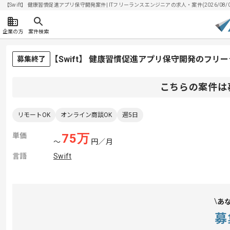
【Swift】 健康習慣促進アプリ保守開発案件| ITフリーランスエンジニアの求人・案件(2026/08/
企業の方
案件検索
【Swift】 健康習慣促進アプリ保守開発のフリ
募集終了
こちらの案件は
リモートOK
オンライン商談OK
週5日
単価
75
万
〜
円／月
言語
Swift
あ
募