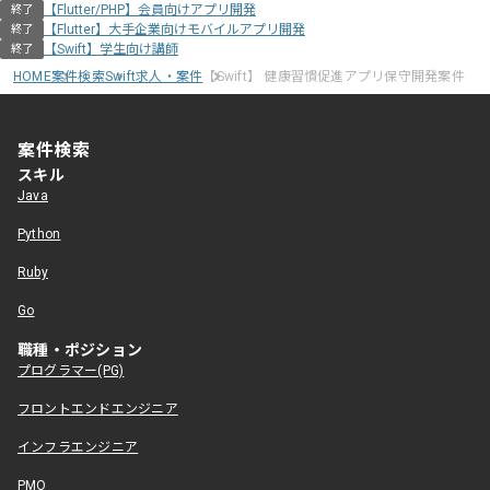
【Flutter/PHP】会員向けアプリ開発
終了
【Flutter】大手企業向けモバイルアプリ開発
終了
【Swift】学生向け講師
終了
HOME
案件検索
Swift求人・案件
【Swift】 健康習慣促進アプリ保守開発案件
案件検索
スキル
Java
Python
Ruby
Go
職種・ポジション
プログラマー(PG)
フロントエンドエンジニア
インフラエンジニア
PMO