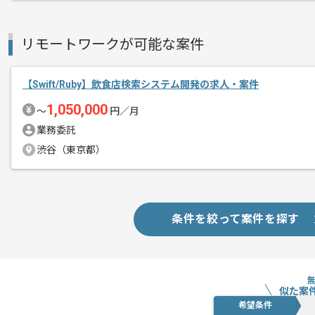
メント
取引実績のある企業の案件です。
これまでの経験を活かしてご活躍いただ
リモートワークが可能な案件
長期案件ですので腰を据えて作業された
ぜひ一度、ご商談で雰囲気を掴んでいた
【Swift/Ruby】飲食店検索システム開発の求人・案件
1,050,000
〜
円／月
業務委託
渋谷（東京都）
条件を絞って案件を探す
似た案
希望条件