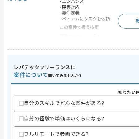
- エンハンス
- 障害対応
- 要件定義
- ベトナムにタスクを依頼
この案件で扱う技術
開発ツール
Git
求めるスキル
レバテックフリーランスに
スキル
・Swiftを用いたアプリ開発経験
案件について
・REST API を利用したアプリ開発経験(Co
聞いてみませんか？
・MVVMアーキテクチャの理解または実
・詳細設計(UI構成、ViewModel、Rep
・Gitを用いたチーム開発経験
知りたい
歓迎スキル
自分のスキルでどんな案件がある?
・SwiftUIを用いた画面開発経験
・CombineまたはSwift Concurre
自分の経験で単価はいくらになる?
・基本設計(画面仕様、REST API連携
・Firebase(Crashlytics、Analytics、
フルリモートで参画できる?
・CI/CDの経験