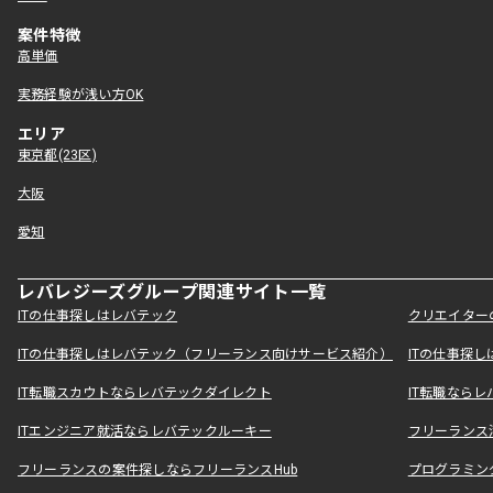
案件特徴
高単価
実務経験が浅い方OK
エリア
東京都(23区)
大阪
愛知
レバレジーズグループ関連サイト一覧
ITの仕事探しはレバテック
クリエイター
ITの仕事探しはレバテック（フリーランス向けサービス紹介）
ITの仕事探
IT転職スカウトならレバテックダイレクト
IT転職なら
ITエンジニア就活ならレバテックルーキー
フリーランス
フリーランスの案件探しならフリーランスHub
プログラミン