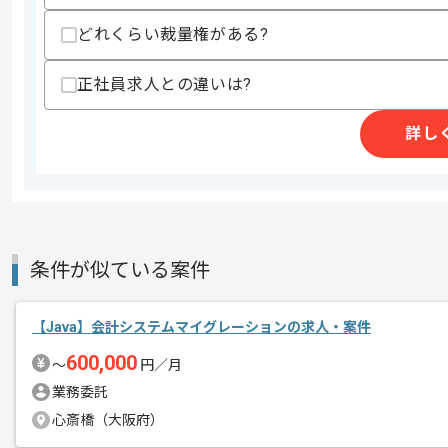
スキルに不安がある方へ
どれくらい裁量権がある?
上記に似た経験やスキルをお持ちであれば申
正社員求人との違いは?
精算条件
有
詳し
精算・お支払い
精算基準時間
140時間〜180時間
支払いサイト
15日
条件が似ている案件
商談回数
1回
その他募集要項
募集人数
3人
【Java】会計システムマイグレーションの求人・案件
作業開始日
2026/01/05
600,000
〜
円／月
業務委託
心斎橋（大阪府）
初日からフルリモートを想定しておりま
エージェントからのコ