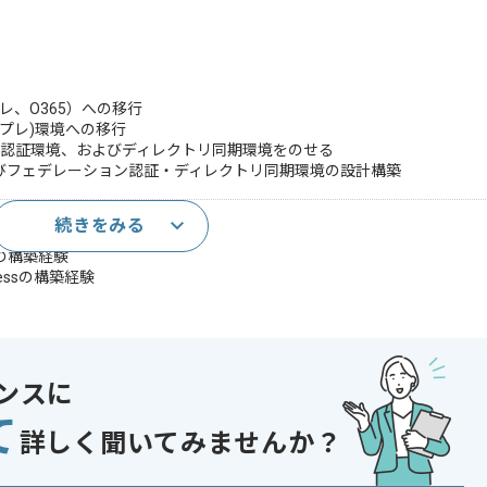
オンプレ、O365）への移行
15(オンプレ)環境への移行
ーション認証環境、およびディレクトリ同期環境をのせる
築、およびフェデレーション認証・ディレクトリ同期環境の設計構築
続きをみる
築経験
バの構築経験
sinessの構築経験
であれば申し込み可能なケースもございます！まずはお気軽にご相談ください！
ンスに
Server
て
5
詳しく聞いてみませんか？