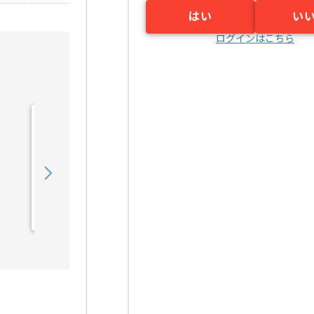
はい
い
ログインはこちら
【WindowsServer】サー
バシステム運用保守導入技
術...の求人・案件
750,000
〜
円／月
業務委託
八丁堀（東京都）