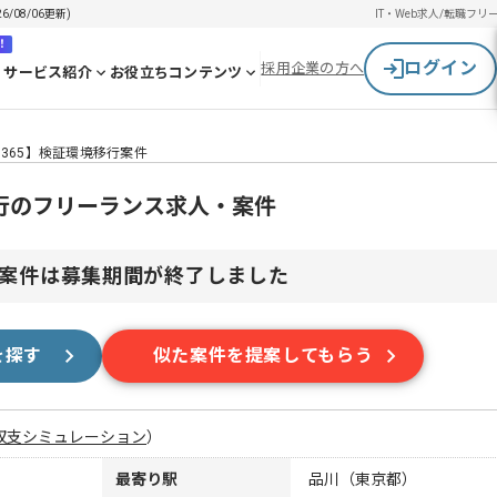
/08/06更新)
IT・Web求人/転職
フリ
！
ログイン
採用企業の方へ
サービス紹介
お役立ちコンテンツ
/O365】検証環境移行案件
境移行のフリーランス求人・案件
案件は募集期間が終了しました
を探す
似た案件を提案してもらう
収支シミュレーション
）
最寄り駅
品川（東京都）