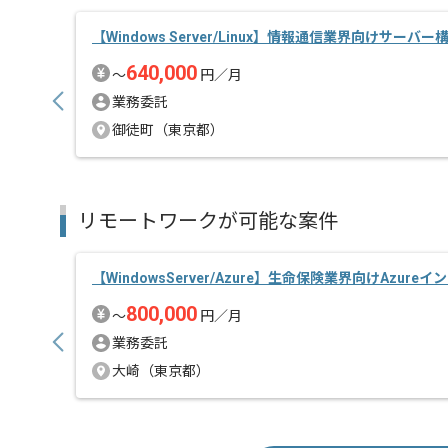
【Windows Server/Linux】情報通信業界向けサー
640,000
〜
円／月
業務委託
御徒町（東京都）
リモートワークが可能な案件
【WindowsServer/Azure】生命保険業界向けAzure
800,000
〜
円／月
業務委託
大崎（東京都）