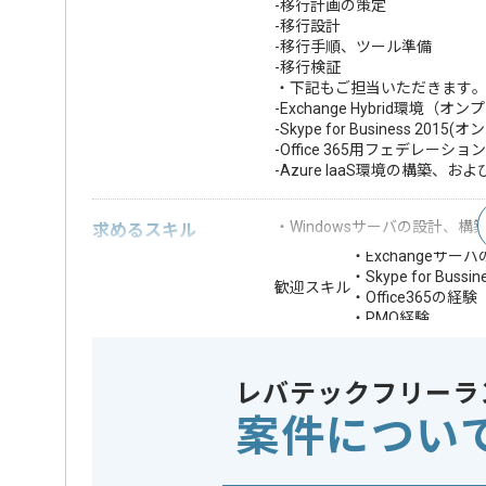
-移行計画の策定
-移行設計
-移行手順、ツール準備
-移行検証
・下記もご担当いただきます｡
-Exchange Hybrid環境（
-Skype for Business 20
-Office 365用フェデレ
-Azure IaaS環境の構
・Windowsサーバの設計、構
求めるスキル
・Exchangeサー
・Skype for Bus
歓迎スキル
・Office365の経験
・PMO経験
※上記に似た経験やスキルをお持ち
レバテックフリーラ
OS
Windows 
この案件で扱う技術
案件につい
クラウド
Office 36