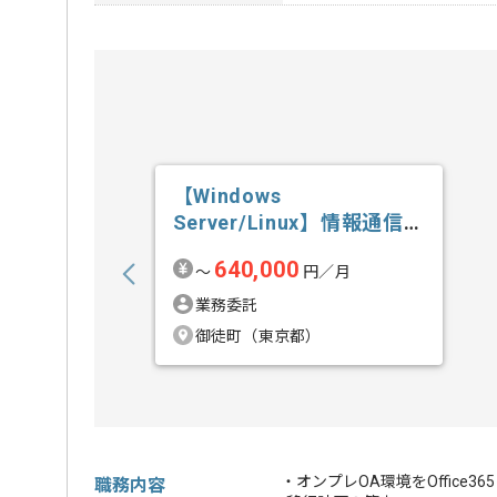
【Windows
Server/Linux】情報通信業
界向け...の求人・案件
640,000
〜
円／月
業務委託
御徒町（東京都）
・オンプレOA環境をOffic
職務内容