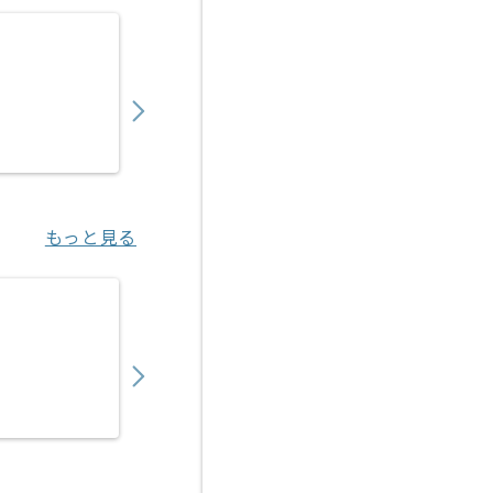
【WindowsServer】サーバシステム運用
750,000
〜
円／月
業務委託
八丁堀（東京都）
もっと見る
【WindowsServer】物流業界向けインフ
750,000
〜
円／月
業務委託
田原町（東京都）