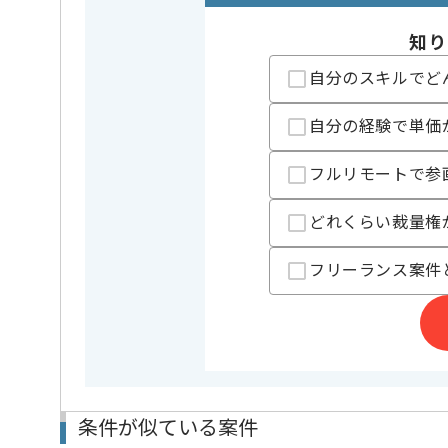
精算条件
有
精算・お支払い
精算基準時間
140時間
知り
支払いサイト
15日
自分のスキルでど
自分の経験で単価
担当者より
レバテック実績ありの企業です。
フルリモートで参
Windowsサーバの設計、構築経験がある方にマッチし
どれくらい裁量権
フリーランス案件
条件が似ている案件