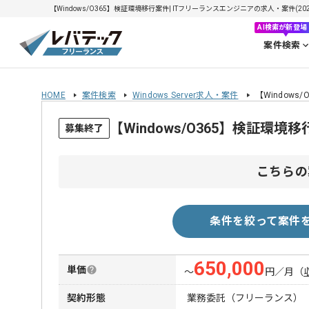
【Windows/O365】検証環境移行案件| ITフリーランスエンジニアの求人・案件(2026
AI検索が新登場
案件検索
HOME
案件検索
Windows Server求人・案件
【Windows
【Windows/O365】検証環
募集終了
こちらの
条件を絞って案件
650,000
単価
〜
円／月
（
契約形態
業務委託（フリーランス）