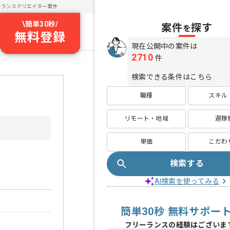
ーランスクリエイター案件
\
簡単30秒
/
案件
探す
を
無料登録
現在公開中の案件は
2710
件
検索できる条件はこちら
職種
スキル
リモート・地域
週稼
単価
こだわ
検索する
AI検索を使ってみる
簡単30秒 無料サポー
フリーランスの経験はございま