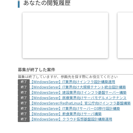
あなたの閲覧履歴
募集が終了した案件
募集は終了していますが、参画先を探す際にお役立てください
【WindowsServer】IT業界向けインフラ設計構築運用
終了
【WindowsServer】IT業界向け大規模テナント統合設計構築
終了
【WindowsServer】建設業界向けインフラ基盤サーバー構築
終了
【WindowsServer】医療業界向けサーバモデルメンテナンス
終了
【WindowsServer/RedhatLinux】官公庁向けインフラ基盤構築
終了
【WindowsServer】IT業界向けサーバーOS移行設計構築
終了
【WindowsServer】飲食業界向けサーバ構築
終了
【WindowsServer】クラウド仮想基盤設計構築運用
終了