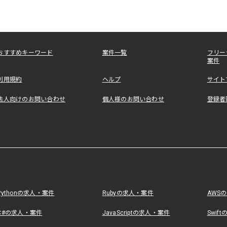
おすすめキーワード
案件一覧
フリー
案件
利用規約
ヘルプ
サイト
法人向けのお問い合わせ
個人様のお問い合わせ
登録者
Pythonの求人・案件
Rubyの求人・案件
AWS
C#の求人・案件
JavaScriptの求人・案件
Swif