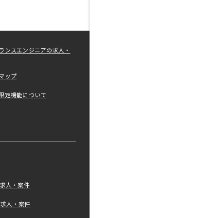
ランスエンジニアの求人・
マップ
限定機能について
の求人・案件
tの求人・案件