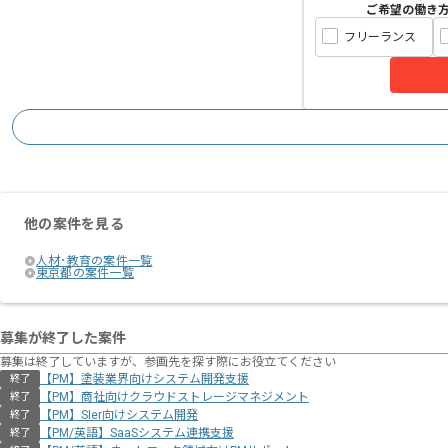
ご希望の働き
フリーランス
他の案件を見る
人材･教育の案件一覧
東京都の案件一覧
募集が終了した案件
募集は終了していますが、参画先を探す際にお役立てください
【PM】塗装業界向けシステム開発支援
終了
【PM】商社向けクラウドストレージマネジメント
終了
【PM】SIer向けシステム開発
終了
【PM/英語】SaaSシステム連携支援
終了