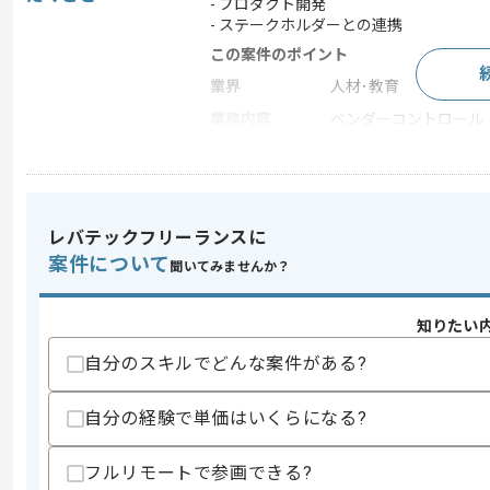
- プロダクト開発
- ステークホルダーとの連携
この案件のポイント
業界
人材･教育
業務内容
ベンダーコントロール
特徴
参画実績あり , 20代活躍
レバテックフリーランスに
求めるスキル
スキル
案件について
・プロダクトマネジメント経験(4年以上)
聞いてみませんか？
・クライアントへの作業ヒアリングと要
・HR業界または法人営業における作業経験
知りたい
歓迎スキル
自分のスキルでどんな案件がある?
・HR TechまたはSales Tech領域
・0→1フェーズにおける作業経験
・プログラミング言語を用いた実装経験(
自分の経験で単価はいくらになる?
・AIやSaaS関連の知見及び経験
・グロースフェーズにおける成功経験
フルリモートで参画できる?
・英語を用いた作業経験