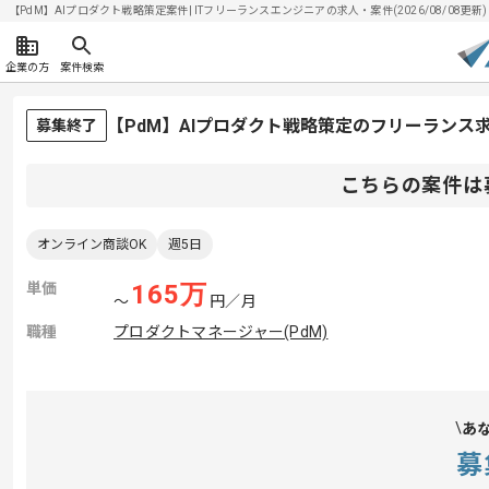
【PdM】AIプロダクト戦略策定案件| ITフリーランスエンジニアの求人・案件(2026/08/08更新)
企業の方
案件検索
【PdM】AIプロダクト戦略策定のフリーランス
募集終了
こちらの案件は
オンライン商談OK
週5日
単価
165
万
〜
円／月
職種
プロダクトマネージャー(PdM)
あ
募