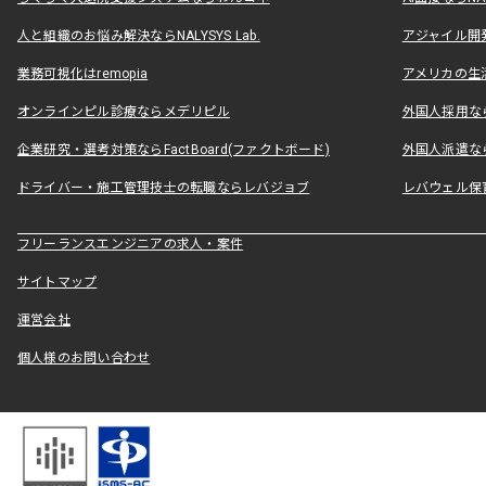
人と組織のお悩み解決ならNALYSYS Lab.
アジャイル開発なら
業務可視化はremopia
アメリカの生活
オンラインピル診療ならメデリピル
外国人採用ならLe
企業研究・選考対策ならFactBoard(ファクトボード)
外国人派遣なら
ドライバー・施工管理技士の転職ならレバジョブ
レバウェル保
フリーランスエンジニアの求人・案件
サイトマップ
運営会社
個人様のお問い合わせ