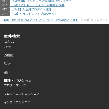
【PM/英語】ネットワーク領域向けPMサポート
終了
【PM/上流】AIエージェント基盤新規構築
終了
【VPoE】AI活用プロダクト開発
終了
【PM】クラウドシフトプロジェクト
終了
HOME
案件検索
プロダクトマネージャー(PdM)求人・案件
【PdM】AIプロダク
案件検索
スキル
Java
Python
Ruby
Go
職種・ポジション
プログラマー(PG)
フロントエンドエンジニア
インフラエンジニア