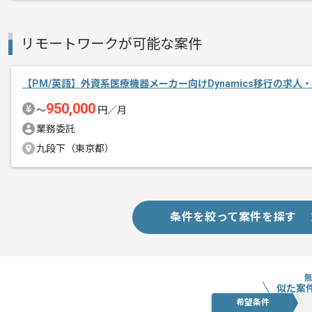
PdMの経験を活かすことができます。
メント
複数案件を保有している企業ですので、
リモートワークが可能な案件
ご経験と実績に応じて別案件のご提案も
新しいアイディアや技術を積極的に導入
経験豊富なメンバーと成長が出来る環境
【PM/英語】外資系医療機器メーカー向けDynamics移行の求人
スキルアップされたい方、長期的に参画
950,000
〜
円／月
業務委託
九段下（東京都）
条件を絞って案件を探す
似た案
希望条件