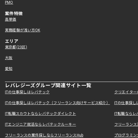
PMO
案件特徴
高単価
実務経験が浅い方OK
エリア
東京都(23区)
大阪
愛知
レバレジーズグループ関連サイト一覧
ITの仕事探しはレバテック
クリエイター
ITの仕事探しはレバテック（フリーランス向けサービス紹介）
ITの仕事探
IT転職スカウトならレバテックダイレクト
IT転職なら
ITエンジニア就活ならレバテックルーキー
フリーランス
フリーランスの案件探しならフリーランスHub
プログラミン