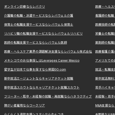
オンライン診療ならレバクリ
医療・ヘルス
介護職の転職・派遣サービスならレバウェル介護
看護師の転職
保育士の転職支援サービスならレバウェル保育士
医療技師の転
リハビリ職の転職支援サービスならレバウェルリハビリ
栄養士の転職
医師の転職支援サービスならレバウェル医師
薬剤師の転職
医療・ヘルスケア業界の課題解決支援ならレバウェル株式会社
医療看護介護の
メキシコでのお仕事探しはLeverages Career Mexico
アメリカでのお仕事
留学生が日本で仕事を探すなら帰国GO.com
就活・転職支
新卒就活エージェントならキャリアチケット就職
新卒就活無料
新卒就活スカウトならキャリアチケット就職スカウト
若手ハイキャ
フリーター・既卒・未経験の就職・再就職ならハタラクティブ
未経験・若手
障がい者雇用ならワークリア
M&A支援な
らくらく入退院支援システムならわんコネ
AI面接ならNAL