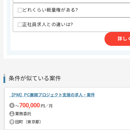
スキルに不安がある方へ
どれくらい裁量権がある?
上記に似た経験やスキルをお持ちであれば申
正社員求人との違いは?
詳し
精算条件
有
精算・お支払い
精算基準時間
140時間〜180時間
支払いサイト
15日
条件が似ている案件
商談回数
1回
その他募集要項
募集人数
3人
【PM】PC展開プロジェクト支援の求人・案件
作業開始日
2025/12/10
700,000
〜
円／月
業務委託
田町（東京都）
レバテックでの実績がある企業の案件で
エージェントからのコ