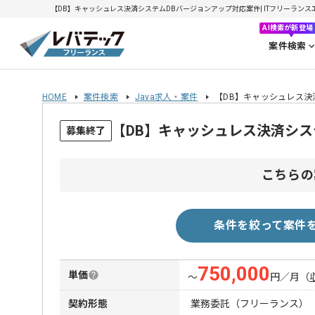
【DB】キャッシュレス決済システムDBバージョンアップ対応案件| ITフリーランスエン
AI検索が新登場
案件検索
HOME
案件検索
Java求人・案件
【DB】キャッシュレス決
【DB】キャッシュレス決済シ
募集終了
こちらの
条件を絞って案件
750,000
単価
〜
円／月
（
契約形態
業務委託（フリーランス）