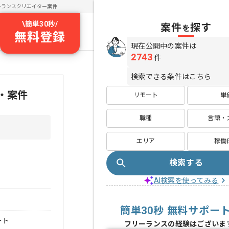
ーランスクリエイター案件
\
簡単30秒
/
案件
探す
を
無料登録
現在公開中の案件は
2743
件
検索できる条件はこちら
・案件
リモート
単
職種
言語・
エリア
稼働
検索する
AI検索を使ってみる
簡単30秒 無料サポー
ート
フリーランスの経験はございま