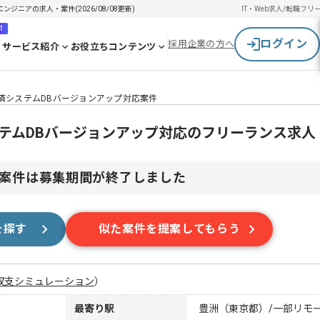
ジニアの求人・案件(2026/08/08更新)
IT・Web求人/転職
フリ
！
ログイン
採用企業の方へ
サービス紹介
お役立ちコンテンツ
済システムDBバージョンアップ対応案件
ステムDBバージョンアップ対応のフリーランス求人
案件は募集期間が終了しました
を探す
似た案件を提案してもらう
収支シミュレーション
）
最寄り駅
豊洲（東京都）/一部リモ