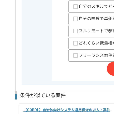
自分のスキルでど
担当者より
ITコンサルタントやPM、PMO等ITエンジニアの派遣事
自分の経験で単価
を展開している企業でございます。
今回はキャッシュレス決済システムDBバージョンアッ
フルリモートで参
に携わっていただきます。
データベースエンジニアとしての実務経験を活かした
どれくらい裁量権
基本的には一部リモートでの作業を見込んでおります
フリーランス案件
条件が似ている案件
【COBOL】自治体向けシステム運用保守の求人・案件