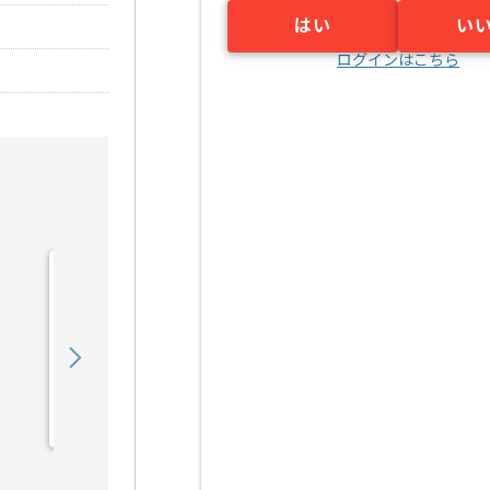
はい
い
ログインはこちら
【DB】IT業界向けWebシ
ステムデータ移行設計構築
の求人・案件
750,000
〜
円／月
業務委託
小川町（東京都）