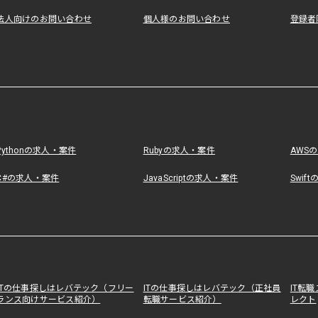
法人向けのお問い合わせ
個人様のお問い合わせ
登録者
Pythonの求人・案件
Rubyの求人・案件
AWS
C#の求人・案件
JavaScriptの求人・案件
Swif
ITの仕事探しはレバテック（フリー
ITの仕事探しはレバテック（正社員
IT転
ランス向けサービス紹介）
転職サービス紹介）
レクト