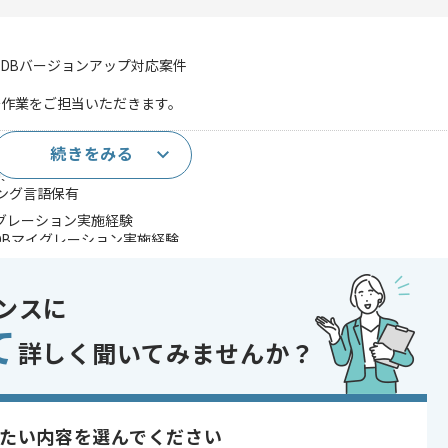
DBバージョンアップ対応案件
修作業をご担当いただきます。
続きをみる
験
ング言語保有
イグレーション実施経験
のDBマイグレーション実施経験
であれば申し込み可能なケースもございます！まずはお気軽にご相談ください！
ンスに
ot
て
詳しく聞いてみませんか？
 , 30代活躍中 , 40代活躍中 , 長期プロジェクト , 急募 , BtoB向け , 新
たい内容を選んでください