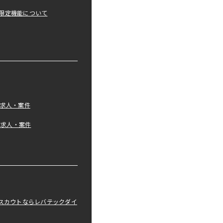
限定機能について
の求人・案件
tの求人・案件
職スカウトならレバテックダイ