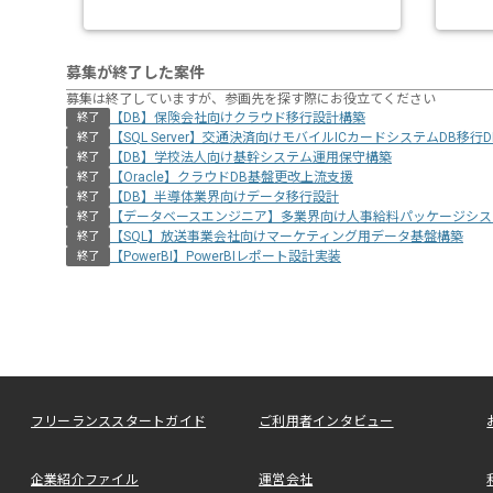
募集が終了した案件
募集は終了していますが、参画先を探す際にお役立てください
【DB】保険会社向けクラウド移行設計構築
終了
【SQL Server】交通決済向けモバイルICカードシステムDB移行
終了
【DB】学校法人向け基幹システム運用保守構築
終了
【Oracle】クラウドDB基盤更改上流支援
終了
【DB】半導体業界向けデータ移行設計
終了
【データベースエンジニア】多業界向け人事給料パッケージシス
終了
【SQL】放送事業会社向けマーケティング用データ基盤構築
終了
【PowerBI】PowerBIレポート設計実装
終了
フリーランススタートガイド
ご利用者インタビュー
企業紹介ファイル
運営会社