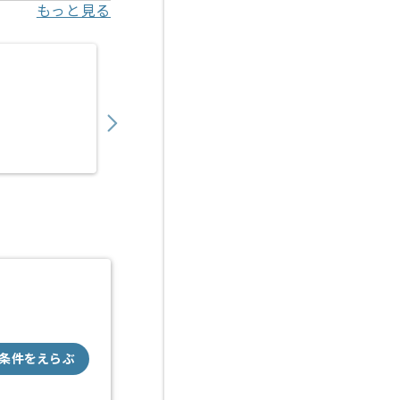
もっと見る
【Ruby】物流マッチングサービス開発の求人
950,000
〜
円／月
業務委託
八丁堀（東京都）
条件をえらぶ