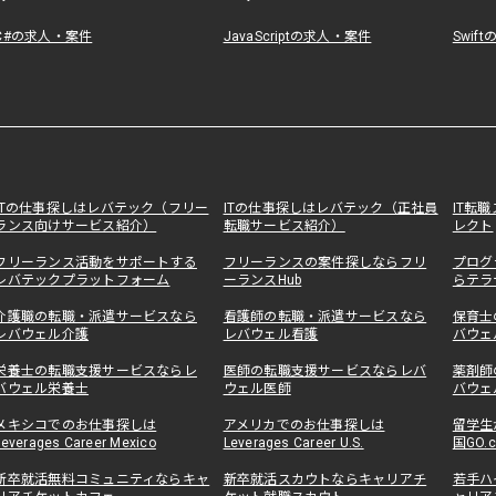
C#の求人・案件
JavaScriptの求人・案件
Swif
ITの仕事探しはレバテック（フリー
ITの仕事探しはレバテック（正社員
IT転
ランス向けサービス紹介）
転職サービス紹介）
レクト
フリーランス活動をサポートする
フリーランスの案件探しならフリ
プログ
レバテックプラットフォーム
ーランスHub
らテラ
介護職の転職・派遣サービスなら
看護師の転職・派遣サービスなら
保育士
レバウェル介護
レバウェル看護
バウェ
栄養士の転職支援サービスならレ
医師の転職支援サービスならレバ
薬剤師
バウェル栄養士
ウェル医師
バウェ
メキシコでのお仕事探しは
アメリカでのお仕事探しは
留学生
Leverages Career Mexico
Leverages Career U.S.
国GO.
新卒就活無料コミュニティならキャ
新卒就活スカウトならキャリアチ
若手ハ