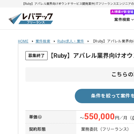
【Ruby】アパレル業界向けオウンドサービス開発案件| ITフリーランスエンジニアの求人
AI検索が新登場
案件検索
HOME
案件検索
Ruby求人・案件
【Ruby】アパレル業界
【Ruby】アパレル業界向けオ
募集終了
こちらの
条件を絞って案件
550,000
単価
〜
円／月
（
契約形態
業務委託（フリーランス）