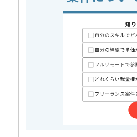
精算条件
有
精算・お支払い
精算基準時間
140時間
知り
支払いサイト
15日
自分のスキルでど
自分の経験で単価
担当者より
アパレル、縫製業界におけるオウンドサービス開発案
フルリモートで参
Rubyを用いて開発をご担当いただきます。
どれくらい裁量権
これまでの経験を生かしていきたい方におすすめの案
フリーランス案件