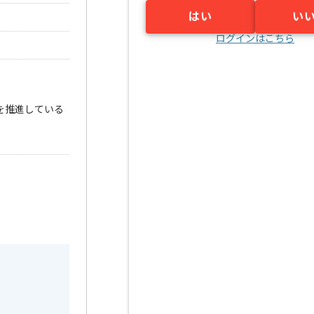
はい
い
ログインはこちら
を推進している