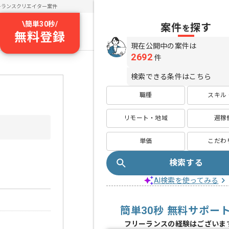
ーランスクリエイター案件
\
簡単30秒
/
案件
探す
を
無料登録
現在公開中の案件は
2692
件
検索できる条件はこちら
職種
スキル
リモート・地域
週稼
単価
こだわ
検索する
AI検索を使ってみる
簡単30秒 無料サポー
フリーランスの経験はございま