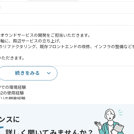
るオウンドサービスの開発をご担当いただきます。
を軸に、周辺サービスの立ち上げ、
のリファクタリング、既存フロントエンドの改修、インフラの整備など
いただきます。
続きをみる
以上
験
Pでの環境経験
uth2の使用経験
Sアプリの開発経験
であれば申し込み可能なケースもございます！まずはお気軽にご相談ください！
ンスに
t.js
て
oud Platform , AWS
詳しく聞いてみませんか？