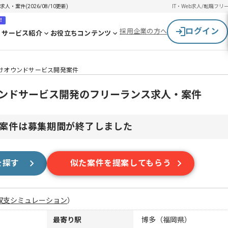
・案件(2026/08/10更新)
IT・Web求人/転職
フリ
！
ログイン
採用企業の方へ
サービス紹介
お役立ちコンテンツ
向けオウンドサービス開発案件
ウンドサービス開発のフリーランス求人・案件
案件は募集期間が終了しました
を探す
似た案件を提案してもらう
収支シミュレーション
）
最寄り駅
博多（福岡県）