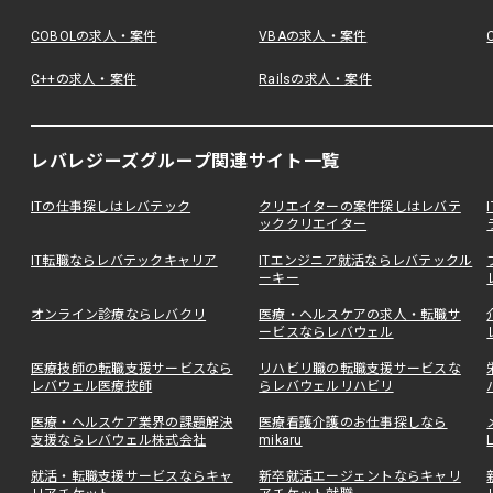
COBOLの求人・案件
VBAの求人・案件
C++の求人・案件
Railsの求人・案件
レバレジーズグループ関連サイト一覧
ITの仕事探しはレバテック
クリエイターの案件探しはレバテ
ッククリエイター
IT転職ならレバテックキャリア
ITエンジニア就活ならレバテックル
ーキー
オンライン診療ならレバクリ
医療・ヘルスケアの求人・転職サ
ービスならレバウェル
医療技師の転職支援サービスなら
リハビリ職の転職支援サービスな
レバウェル医療技師
らレバウェルリハビリ
医療・ヘルスケア業界の課題解決
医療看護介護のお仕事探しなら
支援ならレバウェル株式会社
mikaru
就活・転職支援サービスならキャ
新卒就活エージェントならキャリ