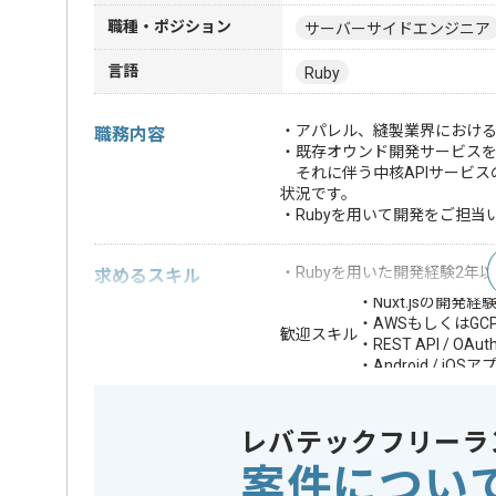
職種・ポジション
サーバーサイドエンジニア
言語
Ruby
・アパレル、縫製業界におけ
職務内容
・既存オウンド開発サービス
それに伴う中核APIサービス
状況です。
・Rubyを用いて開発をご担当
・Rubyを用いた開発経験2年
求めるスキル
・Nuxt.jsの開発経
・AWSもしくはGC
歓迎スキル
・REST API / OA
・Android / iO
※上記に似た経験やスキルをお持ち
レバテックフリーラ
フレームワーク
Rails , Nux
この案件で扱う技術
案件につい
クラウド
Google Cl