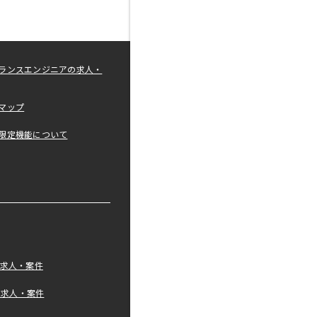
ランスエンジニアの求人・
マップ
限定機能について
の求人・案件
tの求人・案件