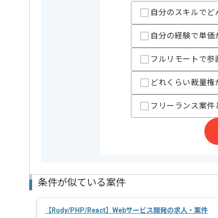
・TypeScriptの実
・AWSの実務経験
自分のスキルでど
・Dockerの実務経
・CircleCIの実務経
自分の経験で単価
・OAuth2の実務経
歓迎スキル
・DBの設計や構築
・レビューの実務
フルリモートで参
・リーダーやリー
・セキュアコーデ
どれくらい裁量権
・大規模アプリ開
・会計や人事労務
・OSSなどへのコ
フリーランス案件
※上記に似た経験やスキルをお持ち
フレームワーク
Backbone.
この案件で扱う技術
DB
MongoDB ,
OS
Linux
クラウド
AWS
条件が似ている案件
開発ツール
GitHub
【Rudy/PHP/React】Webサービス開発の求人・案件
精算条件
有