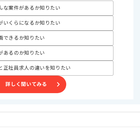
務経験
んな案件があるか知りたい
験
験
がいくらになるか知りたい
験
およびチューニングの実務経験
経験
画できるか知りたい
ドエンジニアの実務経験
ィングの実務経験
があるのか知りたい
発の実務経験
に関わるシステム開発の実務経験
ントリビュートやオーナーシップの経験
と正社員求人の違いを知りたい
であれば申し込み可能なケースもございます！まずはお気軽にご相談ください！
詳しく聞いてみる
js
 Redis , MySQL