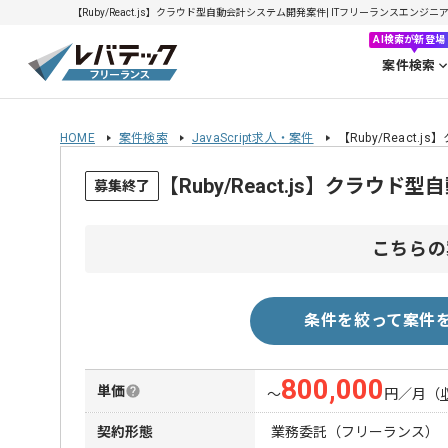
【Ruby/React.js】クラウド型自動会計システム開発案件| ITフリーランスエンジニアの
AI検索が新登場
案件検索
HOME
案件検索
JavaScript求人・案件
【Ruby/React
【Ruby/React.js】クラ
募集終了
こちらの
条件を絞って案件
800,000
単価
〜
円／月
（
契約形態
業務委託（フリーランス）