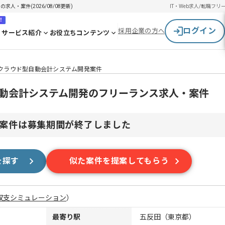
求人・案件(2026/08/08更新)
IT・Web求人/転職
フリ
！
ログイン
採用企業の方へ
サービス紹介
お役立ちコンテンツ
.js】クラウド型自動会計システム開発案件
ウド型自動会計システム開発のフリーランス求人・案件
案件は募集期間が終了しました
を探す
似た案件を提案してもらう
収支シミュレーション
）
最寄り駅
五反田（東京都）