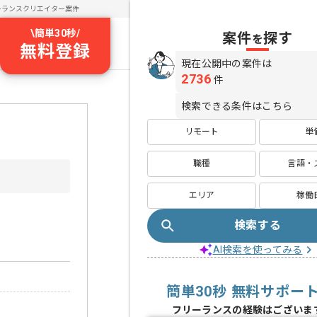
ーランスクリエイター案件
\
簡単30秒
/
案件
探す
を
無料登録
現在公開中の案件は
2736
件
検索できる条件はこちら
リモート
単
職種
言語・
エリア
稼働
検索する
AI検索を使ってみる
簡単30秒 無料サポー
フリーランスの経験はございま