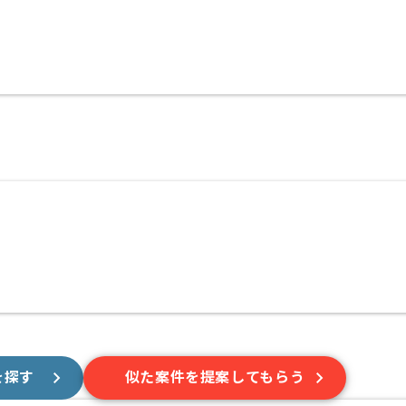
〜180時間
スを提供し、
る企業です。
す。
いため、
ています。
にオススメです。
を探す
似た案件を提案してもらう