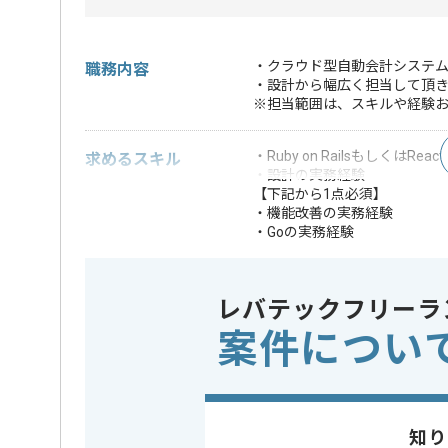
・クラウド型自動会計システム
職務内容
・設計から幅広く担当して頂
※担当範囲は、スキルや経験
・Ruby on RailsもしくはReac
求めるスキル
・設計の実務経験
【下記から1点必須】
・機能改善の実務経験
・Goの実務経験
・kubernetesの実務経験
・Reduxの実務経験
・Swaggerの実務経験
レバテックフリーラ
・Firebaseの実務経験
・EKSの実務経験
案件につい
・API開発の実務経験
・CI/CD環境構築や自動化の
・Gitを用いたスクラム開発の
・新規開発の実務
・要件定義の実務
知り