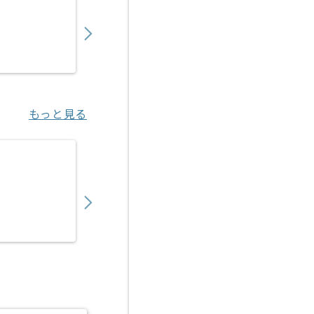
750,000
〜
円／月
業務委託
東京（東京都）
もっと見る
【Ruby】物流マッチングサービス開発の求人
950,000
〜
円／月
業務委託
八丁堀（東京都）