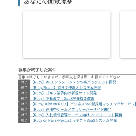
あなたの閲覧履歴
募集が終了した案件
募集は終了していますが、参画先を探す際にお役立てください
【Ruby】ARエンタメコンテンツ系バックエンド開発
終了
【Ruby/React】飲食関連求人システム開発
終了
【Ruby】ゴルフ業界向け新規サイト開発
終了
【Ruby】不動産向けSaaS開発機能改善
終了
【Ruby/Ruby on Rails】ビジネスSNS型採用マッチングサービ
終了
【Ruby】運用中ゲームアプリサーバーサイド開発
終了
【Ruby】入札情報管理サービス向けフロントエンド開発
終了
【Ruby on Rails/Next.js】eギフトSaaSシステム開発
終了