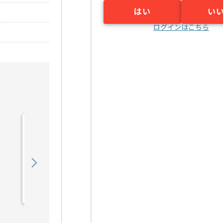
はい
い
ログインはこちら
【PHP】医療法人向け
SaaS開発の求人・案件
750,000
〜
円／月
業務委託
東京（東京都）