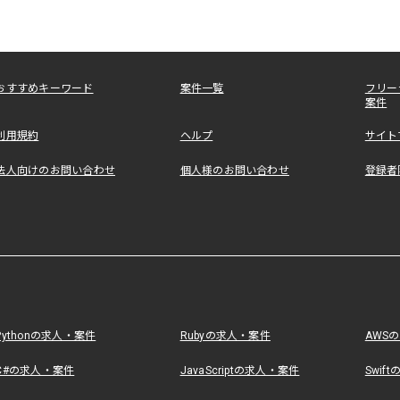
おすすめキーワード
案件一覧
フリー
案件
利用規約
ヘルプ
サイト
法人向けのお問い合わせ
個人様のお問い合わせ
登録者
Pythonの求人・案件
Rubyの求人・案件
AWS
C#の求人・案件
JavaScriptの求人・案件
Swif