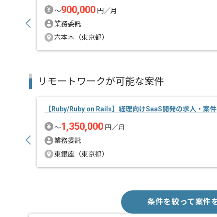
精算・お支払い
900,000
〜
円／月
精算基準時間
140時間
業務委託
支払いサイト
15日
六本木（東京都）
担当者より
リモートワークが可能な案件
クラウド型自動会計システムを中心とした自社サービ
口コミで利用者が増え、メディアでも話題となってい
コミュニケーションを取りながら業務を進めて頂きま
【Ruby/Ruby on Rails】経理向けSaaS開発の求人・案件
1,350,000
サービスのクオリティを意識し、
〜
円／月
より良いものを全員で生み出そうという考えの方が多
業務委託
メンバーと考えながら提案もできる能動的な方を求め
東銀座（東京都）
業務成果を実感できる環境で、
上流から下流まで一貫して経験できるため、
幅広く業務に携わり、キャリアアップしていきたい方
条件を絞って案件