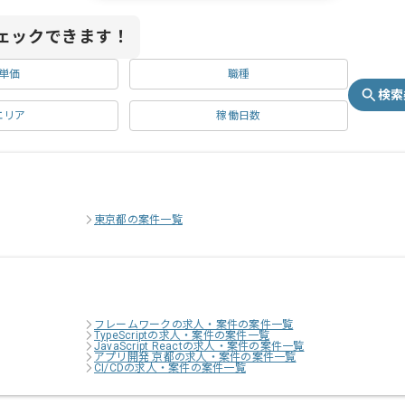
ェックできます！
単価
職種
検索
エリア
稼働日数
東京都の案件一覧
フレームワークの求人・案件の案件一覧
TypeScriptの求人・案件の案件一覧
JavaScript Reactの求人・案件の案件一覧
アプリ開発 京都の求人・案件の案件一覧
CI/CDの求人・案件の案件一覧