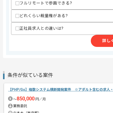
フルリモートで参画できる?
・Git の使用経験
歓迎スキル
どれくらい裁量権がある?
・JUnit (もしくは他のテスティングフ
・画面定義書、基本設計書の作成経験
正社員求人との違いは?
・バッチ定義書の作成経験
・結合テストケースの作成経験
詳し
スキルに不安がある方へ
上記に似た経験やスキルをお持ちであれば申
精算条件
有
条件が似ている案件
精算・お支払い
精算基準時間
140時間〜180時間
支払いサイト
15日
【PHP/Go】複数システム横断開発案件 ※アダルト含むの求人
850,000
〜
円／月
業務委託
商談回数
2回