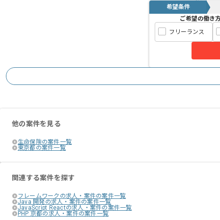
希望条件
ご希望の働き
フリーランス
他の案件を見る
生命保険の案件一覧
東京都の案件一覧
関連する案件を探す
フレームワークの求人・案件の案件一覧
Java 開発の求人・案件の案件一覧
JavaScript Reactの求人・案件の案件一覧
PHP 京都の求人・案件の案件一覧