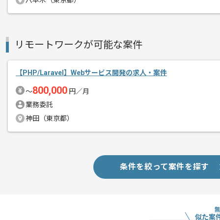
その他募集要項
六本木（東京都）
募集人数
2人
作業開始日
2020/04/01
リモートワークが可能な案件
レバテックにて実績のある企業の案件で
エージェントからのコ
【PHP/Laravel】Webサービス開発の求人・案件
メント
PHPでの開発経験が2年以上がある方に
800,000
〜
円／月
業務委託
神田（東京都）
条件を絞って案件を探す
似た案