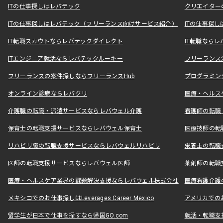
ITの仕事探しはレバテック
クリエイター
ITの仕事探しはレバテック（フリーランス向けサービス紹介）
ITの仕事探
IT転職スカウトならレバテックダイレクト
IT転職なら
ITエンジニア就活ならレバテックルーキー
フリーランス
フリーランスの案件探しならフリーランスHub
プログラミン
オンライン診療ならレバクリ
医療・ヘルス
介護職の転職・派遣サービスならレバウェル介護
看護師の転職
保育士の転職支援サービスならレバウェル保育士
医療技師の転
リハビリ職の転職支援サービスならレバウェルリハビリ
栄養士の転職
医師の転職支援サービスならレバウェル医師
薬剤師の転職
医療・ヘルスケア業界の課題解決支援ならレバウェル株式会社
医療看護介護の
メキシコでのお仕事探しはLeverages Career Mexico
アメリカでのお仕事
留学生が日本で仕事を探すなら帰国GO.com
就活・転職支