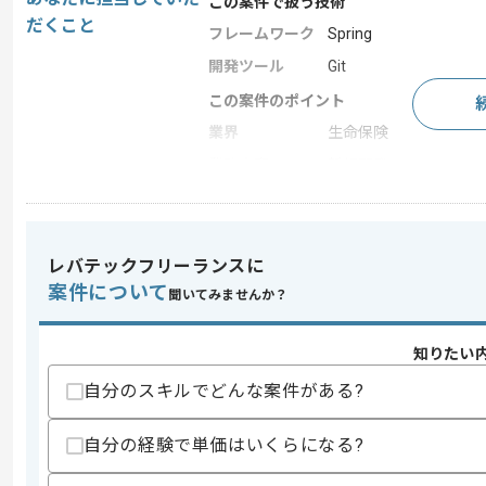
この案件で扱う技術
だくこと
フレームワーク
Spring
開発ツール
Git
この案件のポイント
業界
生命保険
業務内容
新規開発
求めるスキル
レバテックフリーランスに
スキル
(1)(2)どちらかの要件を満たしている方
案件について
聞いてみませんか？
(1)
・Vue.js/React/Angularいずれか の開
知りたい
・Java 開発経験2年以上
・Git の使用経験
自分のスキルでどんな案件がある?
(2)
・PHP 開発経験2年以上
自分の経験で単価はいくらになる?
・JavaScript 開発経験2年以上
・Java 開発経験2年以上