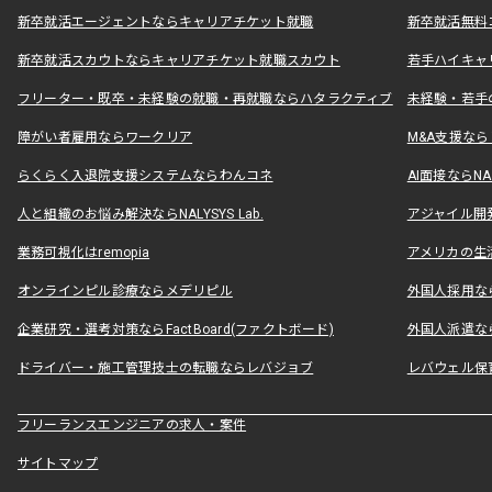
新卒就活エージェントならキャリアチケット就職
新卒就活無料
新卒就活スカウトならキャリアチケット就職スカウト
若手ハイキャ
フリーター・既卒・未経験の就職・再就職ならハタラクティブ
未経験・若手
障がい者雇用ならワークリア
M&A支援な
らくらく入退院支援システムならわんコネ
AI面接ならNAL
人と組織のお悩み解決ならNALYSYS Lab.
アジャイル開発なら
業務可視化はremopia
アメリカの生活
オンラインピル診療ならメデリピル
外国人採用ならLe
企業研究・選考対策ならFactBoard(ファクトボード)
外国人派遣なら
ドライバー・施工管理技士の転職ならレバジョブ
レバウェル保
フリーランスエンジニアの求人・案件
サイトマップ