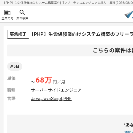
【PHP】生命保険業向けシステム構築案件| ITフリーランスエンジニアの求人・案件(2026/08/0
企業の方
案件検索
【PHP】生命保険業向けシステム構築のフリー
募集終了
こちらの案件は
週5日
単価
68
万
〜
円／月
職種
サーバーサイドエンジニア
言語
Java
,
JavaScript
,
PHP
あ