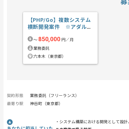
募
【PHP/Go】複数システム
横断開発案件 ※アダルト
含むの求人・案件
850,000
〜
円／月
業務委託
六本木（東京都）
契約形態
業務委託（フリーランス）
最寄り駅
神谷町（東京都）
・システム構築における開発として設計
あなたに担当していた