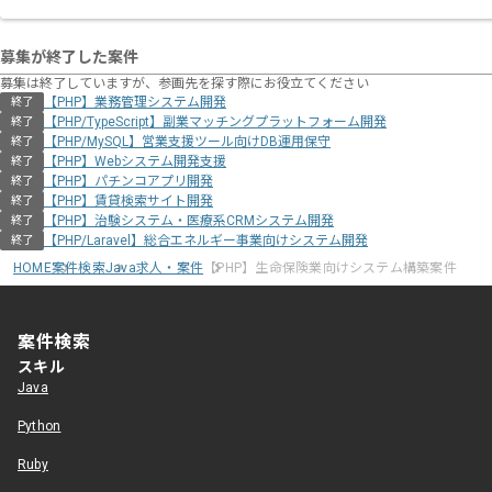
募集が終了した案件
募集は終了していますが、参画先を探す際にお役立てください
【PHP】業務管理システム開発
終了
【PHP/TypeScript】副業マッチングプラットフォーム開発
終了
【PHP/MySQL】営業支援ツール向けDB運用保守
終了
【PHP】Webシステム開発支援
終了
【PHP】パチンコアプリ開発
終了
【PHP】賃貸検索サイト開発
終了
【PHP】治験システム・医療系CRMシステム開発
終了
【PHP/Laravel】総合エネルギー事業向けシステム開発
終了
HOME
案件検索
Java求人・案件
【PHP】生命保険業向けシステム構築案件
案件検索
スキル
Java
Python
Ruby