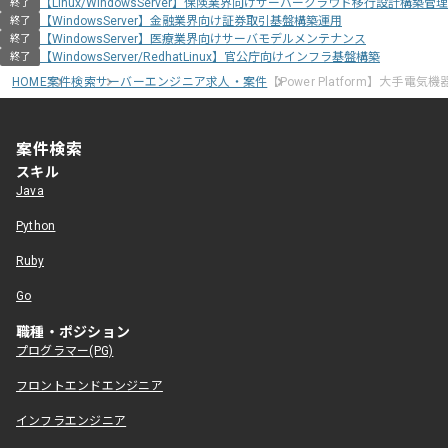
【Linux/WindowsServer】保険業界向けサーバークラウド移行設計構築管理
終了
【WindowsServer】金融業界向け証券取引基盤構築運用
終了
【WindowsServer】医療業界向けサーバモデルメンテナンス
終了
【WindowsServer/RedhatLinux】官公庁向けインフラ基盤構築
終了
HOME
案件検索
サーバーエンジニア求人・案件
【Power Platform】大手
案件検索
スキル
Java
Python
Ruby
Go
職種・ポジション
プログラマー(PG)
フロントエンドエンジニア
インフラエンジニア