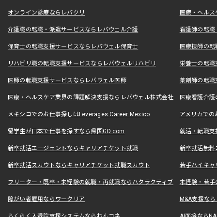
オンライン診療ならレバクリ
医療・ヘルス
介護職の転職・派遣サービスならレバウェル介護
看護師の転職
保育士の転職支援サービスならレバウェル保育士
医療技師の転
リハビリ職の転職支援サービスならレバウェルリハビリ
栄養士の転職
医師の転職支援サービスならレバウェル医師
薬剤師の転職
医療・ヘルスケア業界の課題解決支援ならレバウェル株式会社
医療看護介護の
メキシコでのお仕事探しはLeverages Career Mexico
アメリカでのお仕事
留学生が日本で仕事を探すなら帰国GO.com
就活・転職支
新卒就活エージェントならキャリアチケット就職
新卒就活無料
新卒就活スカウトならキャリアチケット就職スカウト
若手ハイキャ
フリーター・既卒・未経験の就職・再就職ならハタラクティブ
未経験・若手
障がい者雇用ならワークリア
M&A支援な
らくらく入退院支援システムならわんコネ
AI面接ならNAL