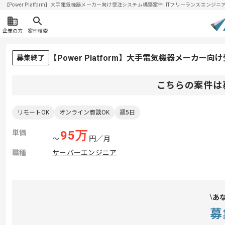
【Power Platform】大手電気機器メーカー向け受注システム構築案件| ITフリーランスエンジニアの
企業の方
案件検索
【Power Platform】大手電気機器メーカ
募集終了
こちらの案件は
リモートOK
オンライン商談OK
週5日
単価
95
万
〜
円／月
職種
サーバーエンジニア
あ
募