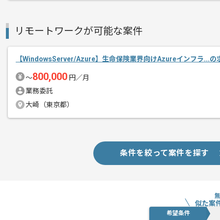
基本的にはフルリモートでの作業を見込
リモートワークが可能な案件
【WindowsServer/Azure】生命保険業界向けAzureインフラ..
800,000
〜
円／月
業務委託
大崎（東京都）
条件を絞って案件を探す
似た案
希望条件