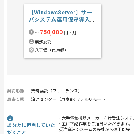
【WindowsServer】サー
バシステム運用保守導入技
術...の求人・案件
750,000
〜
円／月
業務委託
八丁堀（東京都）
契約形態
業務委託（フリーランス）
最寄り駅
流通センター（東京都）/フルリモート
・大手電気機器メーカー向け受注システ
・主に下記作業をご担当いただきます。
あなたに担当していた
-受注管理システムの設計から運用保守
だくこと