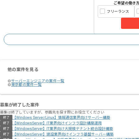
ご希望の働き
フリーランス
他の案件を見る
サーバーエンジニアの案件一覧
東京都の案件一覧
募集が終了した案件
募集は終了していますが、参画先を探す際にお役立てください
【Windows Server/Linux】情報通信業界向けサーバー構築
終了
【WindowsServer】IT業界向けインフラ設計構築運用
終了
【WindowsServer】IT業界向け大規模テナント統合設計構築
終了
【WindowsServer】建設業界向けインフラ基盤サーバー構築
終了