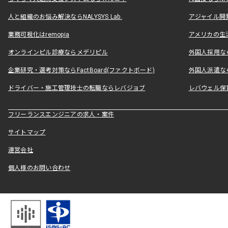
人と組織のお悩み解決ならNALYSYS Lab.
アジャイル開発なら
業務可視化はremopia
アメリカの生活
オンラインピル診療ならメデリピル
外国人採用ならLe
企業研究・選考対策ならFactBoard(ファクトボード)
外国人派遣なら
ドライバー・施工管理技士の転職ならレバジョブ
レバウェル保
フリーランスエンジニアの求人・案件
サイトマップ
運営会社
個人様のお問い合わせ