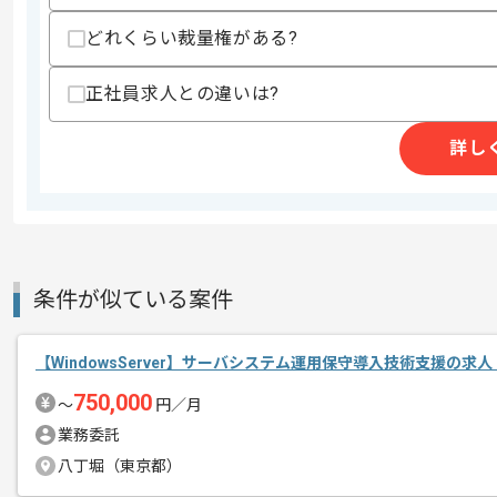
・Dynamics 365、Power Platform
どれくらい裁量権がある?
スキルに不安がある方へ
上記に似た経験やスキルをお持ちであれば申
正社員求人との違いは?
詳し
商談回数
1回
その他募集要項
募集人数
1人
作業開始日
2026/02/01
条件が似ている案件
産業用電池、電気機器の販売事業等を展
エージェントからのコ
【WindowsServer】サーバシステム運用保守導入技術支援の求
今回は大手電気機器メーカー向け受注シ
メント
に携わっていただきます。
750,000
〜
円／月
業務委託
サーバエンジニアとしての実務経験を活
八丁堀（東京都）