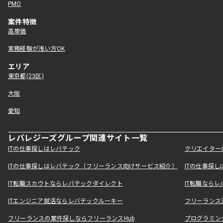
PMO
案件特徴
高単価
実務経験が浅い方OK
エリア
東京都(23区)
大阪
愛知
レバレジーズグループ関連サイト一覧
ITの仕事探しはレバテック
クリエイター
ITの仕事探しはレバテック（フリーランス向けサービス紹介）
ITの仕事探
IT転職スカウトならレバテックダイレクト
IT転職なら
ITエンジニア就活ならレバテックルーキー
フリーランス
フリーランスの案件探しならフリーランスHub
プログラミン