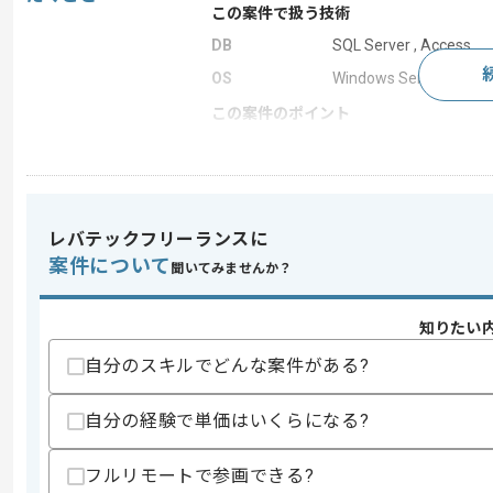
この案件で扱う技術
DB
SQL Server , Access
OS
Windows Server
この案件のポイント
業務内容
社内システム開発
特徴
20代活躍中 , 30代活躍中
レバテックフリーランスに
案件について
求めるスキル
聞いてみませんか？
スキル
・業務システムの設計、開発経験
・データベース設計の実務経験
知りたい
・Microsoft Power Appsでの業務ア
・Microsoft Dataverseを用いたデ
自分のスキルでどんな案件がある?
歓迎スキル
自分の経験で単価はいくらになる?
・Accessを用いた業務システム構築経験
・SQL Server、Azure SQL等のRDB利
・Power BIによる集計、分析レポート
フルリモートで参画できる?
・Power Automateの利用経験