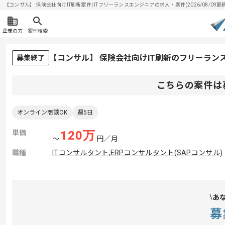
【コンサル】 保険会社向けIT刷新案件| ITフリーランスエンジニアの求人・案件(2026/08/09更新
企業の方
案件検索
【コンサル】 保険会社向けIT刷新のフリーラン
募集終了
こちらの案件は
オンライン商談OK
週5日
単価
120
万
〜
円／月
職種
ITコンサルタント
,
ERPコンサルタント(SAPコンサル)
あ
募