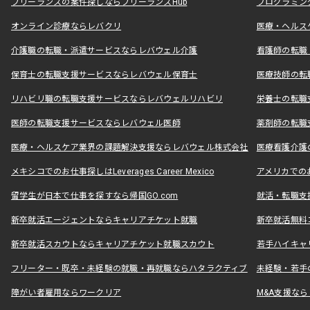
フリーランスの案件探しならフリーランスHub
プログラミン
オンライン診療ならレバクリ
医療・ヘルス
介護職の転職・派遣サービスならレバウェル介護
看護師の転職
保育士の転職支援サービスならレバウェル保育士
医療技師の転
リハビリ職の転職支援サービスならレバウェルリハビリ
栄養士の転職
医師の転職支援サービスならレバウェル医師
薬剤師の転職
医療・ヘルスケア業界の課題解決支援ならレバウェル株式会社
医療看護介護の
メキシコでのお仕事探しはLeverages Career Mexico
アメリカでのお仕事
留学生が日本で仕事を探すなら帰国GO.com
就活・転職支
新卒就活エージェントならキャリアチケット就職
新卒就活無料
新卒就活スカウトならキャリアチケット就職スカウト
若手ハイキャ
フリーター・既卒・未経験の就職・再就職ならハタラクティブ
未経験・若手
障がい者雇用ならワークリア
M&A支援な