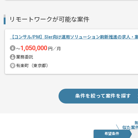
リモートワークが可能な案件
【コンサル/PM】SIer向け運用ソリューション刷新推進の求人・
1,050,000
〜
円／月
業務委託
有楽町（東京都）
条件を絞って案件を探す
似た案
希望条件