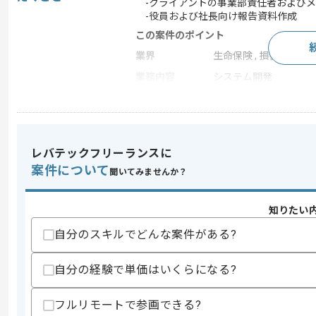
-クライアントの事業部責任者およびメ
-役員および社長向け報告資料作成
この案件のポイント
業界
生命保険 , 損害保険
業務内容
システム開発
特徴
20代活躍中 , 30代活躍
レバテックフリーランスに
求めるスキル
スキル
案件について
・コンサルティング経験(5年以上)
聞いてみませんか？
スキルに不安がある方へ
知りたい
上記に似た経験やスキルをお持ちであれば申
自分のスキルでどんな案件がある?
自分の経験で単価はいくらになる?
商談回数
2回
その他募集要項
募集人数
2人
フルリモートで参画できる?