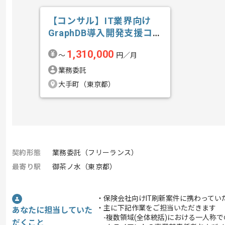
【コンサル】IT業界向け
GraphDB導入開発支援コン
サルテ...の求人・案件
1,310,000
〜
円／月
業務委託
大手町（東京都）
契約形態
業務委託（フリーランス）
最寄り駅
御茶ノ水（東京都）
・保険会社向けIT刷新案件に携わってい
・主に下記作業をご担当いただきます
あなたに担当していた
-複数領域(全体統括)における一人称
だくこと