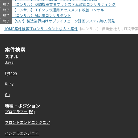
【コンサル】空調機器業界向けシステム改善コンサルティング
終了
【コンサル】ITインフラ運用アセスメント改善コンサル
終了
【コンサル】AI活用コンサルタント
終了
【SAP】製造業界向けサプライチェーン計画システム導入開発
終了
HOME
案件検索
ITコンサルタント求人・案件
【コンサル】 保険会社向けIT刷新
案件検索
スキル
Java
Python
Ruby
Go
職種・ポジション
プログラマー(PG)
フロントエンドエンジニア
インフラエンジニア