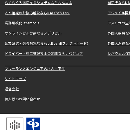
らくらく入退院支援システムならわんコネ
AI面接ならNAL
人と組織のお悩み解決ならNALYSYS Lab.
アジャイル開発なら
業務可視化はremopia
アメリカの生活
オンラインピル診療ならメデリピル
外国人採用ならLe
企業研究・選考対策ならFactBoard(ファクトボード)
外国人派遣なら
ドライバー・施工管理技士の転職ならレバジョブ
レバウェル保
フリーランスエンジニアの求人・案件
サイトマップ
運営会社
個人様のお問い合わせ