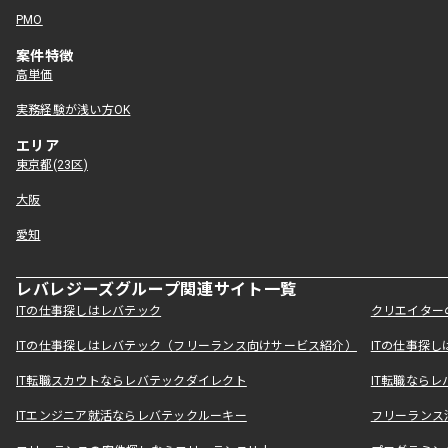
PMO
案件特徴
高単価
実務経験が浅い方OK
エリア
東京都(23区)
大阪
愛知
レバレジーズグループ関連サイト一覧
ITの仕事探しはレバテック
クリエイター
ITの仕事探しはレバテック（フリーランス向けサービス紹介）
ITの仕事探
IT転職スカウトならレバテックダイレクト
IT転職なら
ITエンジニア就活ならレバテックルーキー
フリーランス