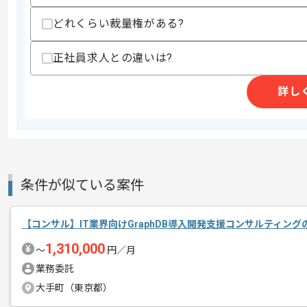
作業開始日
2026/01/14
どれくらい裁量権がある?
正社員求人との違いは?
レバテックでの実績がある企業の案件で
エージェントからのコ
メント
詳し
コンサルの経験を活かすことができます
複数案件を保有している企業ですので、
ご経験と実績に応じて別案件のご提案も
新しいアイディアや技術を積極的に導入
経験豊富なメンバーと成長が出来る環境
条件が似ている案件
スキルアップされたい方、長期的に参画
【コンサル】IT業界向けGraphDB導入開発支援コンサルティン
1,310,000
〜
円／月
業務委託
大手町（東京都）