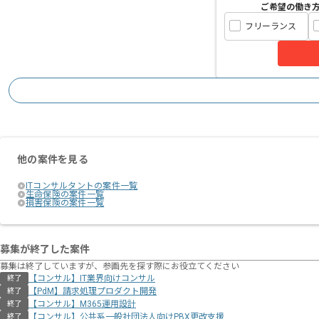
ご希望の働き
フリーランス
他の案件を見る
ITコンサルタントの案件一覧
生命保険の案件一覧
損害保険の案件一覧
募集が終了した案件
募集は終了していますが、参画先を探す際にお役立てください
【コンサル】IT業界向けコンサル
終了
【PdM】請求処理プロダクト開発
終了
【コンサル】M365運用設計
終了
【コンサル】公共系一般社団法人向けPBX更改支援
終了