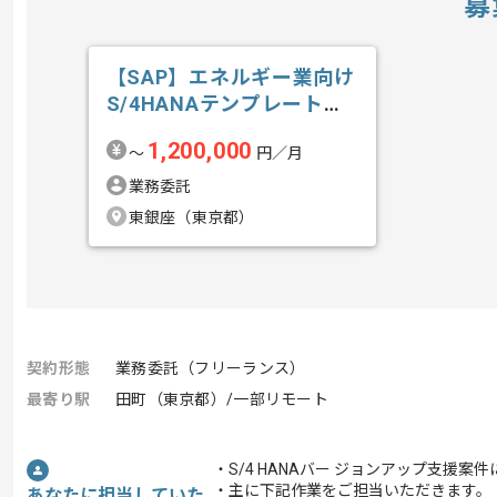
募
【SAP】エネルギー業向け
S/4HANAテンプレート導
入の求人・案件
1,200,000
〜
円／月
業務委託
東銀座（東京都）
契約形態
業務委託（フリーランス）
最寄り駅
田町（東京都）/一部リモート
・S/4 HANAバー ジョンアップ支援
・主に下記作業をご担当いただきます。
あなたに担当していた