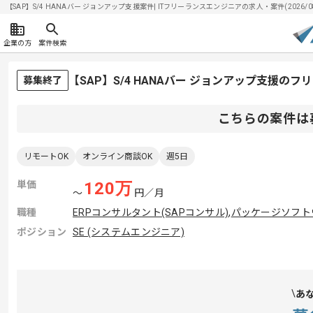
【SAP】S/4 HANAバー ジョンアップ支援案件| ITフリーランスエンジニアの求人・案件(2026/08
企業の方
案件検索
【SAP】S/4 HANAバー ジョンアップ支援の
募集終了
こちらの案件は
リモートOK
オンライン商談OK
週5日
単価
120
万
〜
円／月
職種
ERPコンサルタント(SAPコンサル)
,
パッケージソフト
ポジション
SE (システムエンジニア)
あ