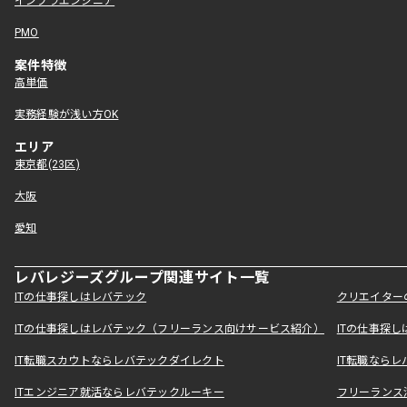
インフラエンジニア
PMO
案件特徴
高単価
実務経験が浅い方OK
エリア
東京都(23区)
大阪
愛知
レバレジーズグループ関連サイト一覧
ITの仕事探しはレバテック
クリエイター
ITの仕事探しはレバテック（フリーランス向けサービス紹介）
ITの仕事探
IT転職スカウトならレバテックダイレクト
IT転職なら
ITエンジニア就活ならレバテックルーキー
フリーランス