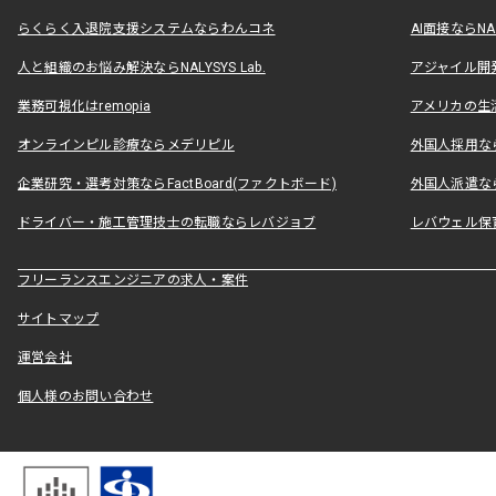
らくらく入退院支援システムならわんコネ
AI面接ならNAL
人と組織のお悩み解決ならNALYSYS Lab.
アジャイル開発なら
業務可視化はremopia
アメリカの生活
オンラインピル診療ならメデリピル
外国人採用ならLe
企業研究・選考対策ならFactBoard(ファクトボード)
外国人派遣なら
ドライバー・施工管理技士の転職ならレバジョブ
レバウェル保
フリーランスエンジニアの求人・案件
サイトマップ
運営会社
個人様のお問い合わせ