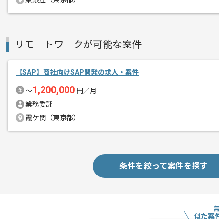
東銀座（東京都）
リモートワークが可能な案件
【SAP】商社向けSAP開発の求人・案件
1,200,000
〜
円／月
業務委託
霞ケ関（東京都）
条件を絞って案件を探す
似た案