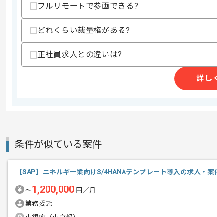
その他募集要項
募集人数
2人
フルリモートで参画できる?
作業開始日
2026/04/01
どれくらい裁量権がある?
正社員求人との違いは?
レバテックでの実績がある企業の案件で
エージェントからのコ
詳し
メント
SAPの経験を活かすことができます。
複数案件を保有している企業ですので、
ご経験と実績に応じて別案件のご提案も
新しいアイディアや技術を積極的に導入
経験豊富なメンバーと成長が出来る環境
条件が似ている案件
スキルアップされたい方、長期的に参画
【SAP】エネルギー業向けS/4HANAテンプレート導入の求人・案
基本的には一部リモート作業を見込んで
1,200,000
〜
円／月
業務委託