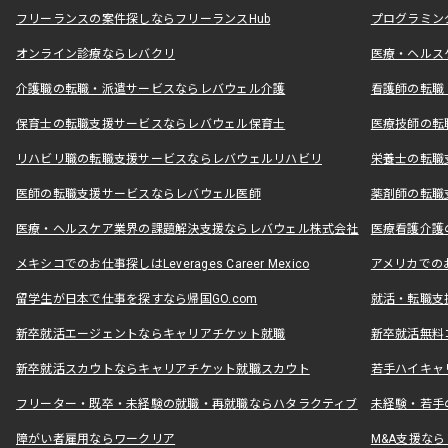
フリーランスの案件探しならフリーランスHub
プログラミン
オンライン診療ならレバクリ
医療・ヘルス
介護職の転職・派遣サービスならレバウェル介護
看護師の転職
保育士の転職支援サービスならレバウェル保育士
医療技師の転
リハビリ職の転職支援サービスならレバウェルリハビリ
栄養士の転職
医師の転職支援サービスならレバウェル医師
薬剤師の転職
医療・ヘルスケア業界の課題解決支援ならレバウェル株式会社
医療看護介護の
メキシコでのお仕事探しはLeverages Career Mexico
アメリカでのお仕事
留学生が日本で仕事を探すなら帰国GO.com
就活・転職支
新卒就活エージェントならキャリアチケット就職
新卒就活無料
新卒就活スカウトならキャリアチケット就職スカウト
若手ハイキャ
フリーター・既卒・未経験の就職・再就職ならハタラクティブ
未経験・若手
障がい者雇用ならワークリア
M&A支援な