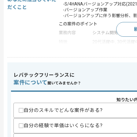
-S/4HANAバージョンアップ対応(2021→
だくこと
-バージョンアップ作業
-バージョンアップに伴う影響分析、影
この案件のポイント
業務内容
システム開発
特徴
20代活躍中 , 30代活躍
求めるスキル
スキル
・S/4HANAバージョンアップ経験
レバテックフリーランスに
・コンサルとして複数のプロジェクト経
案件について
聞いてみませんか？
・カスタマイズ調査設定経験
スキルに不安がある方へ
知りたい
上記に似た経験やスキルをお持ちであれば申
自分のスキルでどんな案件がある?
自分の経験で単価はいくらになる?
商談回数
1回