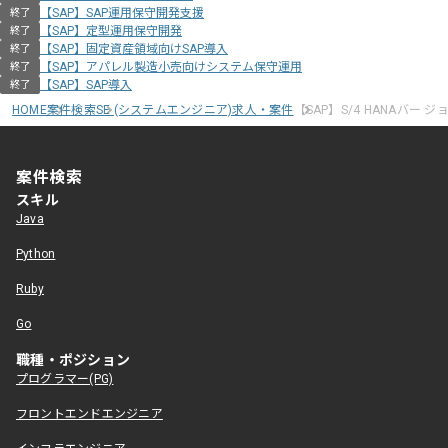
【SAP】SAP運用保守開発支援
終了
【SAP】定型運用保守開発
終了
【SAP】固定資産領域向けSAP導入
終了
【SAP】アパレル製造小売向けシステム保守運用
終了
【SAP】SAP導入
終了
HOME
案件検索
SE (システムエンジニア)求人・案件
【SAP】S/4 HANAバー
案件検索
スキル
Java
Python
Ruby
Go
職種・ポジション
プログラマー(PG)
フロントエンドエンジニア