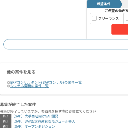
希望条件
ご希望の働き
フリーランス
他の案件を見る
ERPコンサルタント(SAPコンサル)の案件一覧
システム開発の案件一覧
募集が終了した案件
募集は終了していますが、参画先を探す際にお役立てください
【SAP】大手商社向けSAP開発
終了
【SAP】SAP固定資産管理モジュール導入
終了
【SAP】オープンポジション
終了