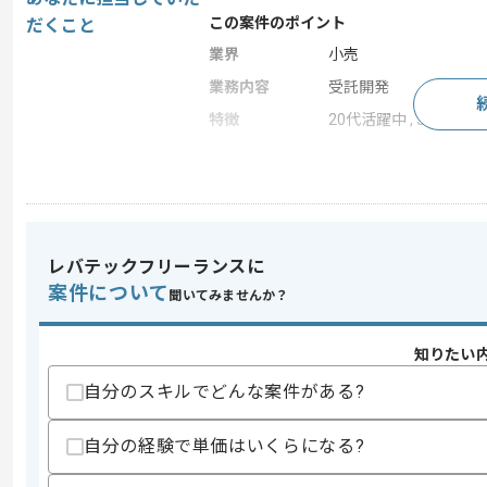
この案件のポイント
だくこと
業界
小売
業務内容
受託開発
特徴
20代活躍中 , 30代活躍
求めるスキル
スキル
・Go言語での開発経験(1年以上)
レバテックフリーランスに
スキルに不安がある方へ
案件について
聞いてみませんか？
上記に似た経験やスキルをお持ちであれば申
知りたい
自分のスキルでどんな案件がある?
商談回数
1回
その他募集要項
募集人数
1人
自分の経験で単価はいくらになる?
作業開始日
2026/02/16