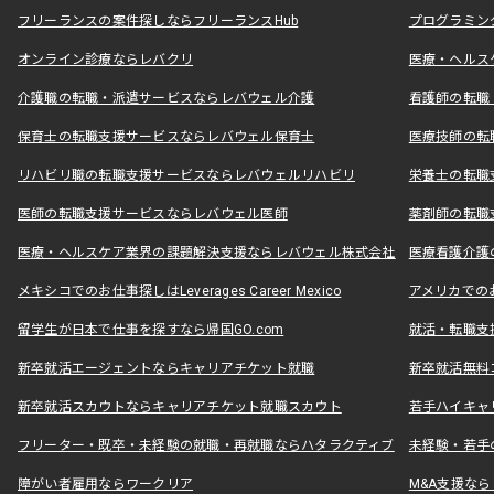
フリーランスの案件探しならフリーランスHub
プログラミン
オンライン診療ならレバクリ
医療・ヘルス
介護職の転職・派遣サービスならレバウェル介護
看護師の転職
保育士の転職支援サービスならレバウェル保育士
医療技師の転
リハビリ職の転職支援サービスならレバウェルリハビリ
栄養士の転職
医師の転職支援サービスならレバウェル医師
薬剤師の転職
医療・ヘルスケア業界の課題解決支援ならレバウェル株式会社
医療看護介護の
メキシコでのお仕事探しはLeverages Career Mexico
アメリカでのお仕事
留学生が日本で仕事を探すなら帰国GO.com
就活・転職支
新卒就活エージェントならキャリアチケット就職
新卒就活無料
新卒就活スカウトならキャリアチケット就職スカウト
若手ハイキャ
フリーター・既卒・未経験の就職・再就職ならハタラクティブ
未経験・若手
障がい者雇用ならワークリア
M&A支援な