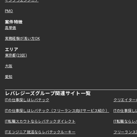
インフラエンジニア
PMO
案件特徴
高単価
実務経験が浅い方OK
エリア
東京都(23区)
大阪
愛知
レバレジーズグループ関連サイト一覧
ITの仕事探しはレバテック
クリエイター
ITの仕事探しはレバテック（フリーランス向けサービス紹介）
ITの仕事探
IT転職スカウトならレバテックダイレクト
IT転職なら
ITエンジニア就活ならレバテックルーキー
フリーランス