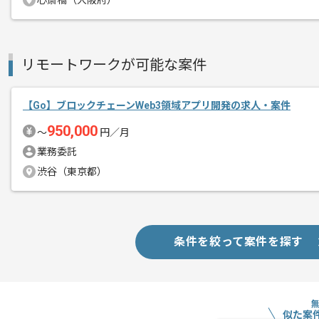
心斎橋（大阪府）
リモートワークが可能な案件
【Go】ブロックチェーンWeb3領域アプリ開発の求人・案件
950,000
〜
円／月
業務委託
渋谷（東京都）
条件を絞って案件を探す
似た案