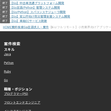
【Go】中古車流通プラットフォーム開発
終了
【Go言語/Python】管理システム開発
終了
【Go/Python】スパコンスケジューラ開発
終了
【Go】官公庁向け防災管理支援システム開発
終了
【Go】車両ECサービス刷新
終了
HOME
案件検索
Go言語求人・案件
【Go/フルリモート】小売業界向けアプリケ
案件検索
スキル
Java
Python
Ruby
Go
職種・ポジション
プログラマー(PG)
フロントエンドエンジニア