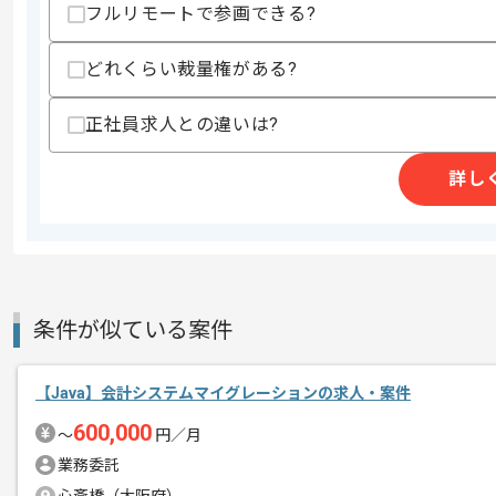
フルリモートで参画できる?
ITコンサルティングやソフトウェアの設
どれくらい裁量権がある?
エージェントからのコ
を展開している企業でございます。
メント
正社員求人との違いは?
今回は小売業界向けアプリケーション開
詳し
Goを用いた実務経験を活かしたい方に
基本的にはフルリモートでの作業を見込
条件が似ている案件
【Java】会計システムマイグレーションの求人・案件
600,000
〜
円／月
業務委託