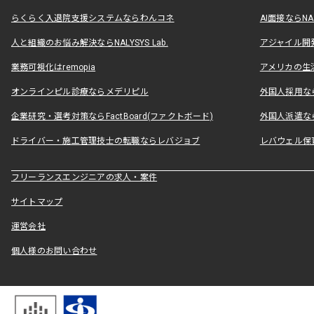
らくらく入退院支援システムならわんコネ
AI面接ならNAL
人と組織のお悩み解決ならNALYSYS Lab.
アジャイル開発なら
業務可視化はremopia
アメリカの生活
オンラインピル診療ならメデリピル
外国人採用ならLe
企業研究・選考対策ならFactBoard(ファクトボード)
外国人派遣なら
ドライバー・施工管理技士の転職ならレバジョブ
レバウェル保
フリーランスエンジニアの求人・案件
サイトマップ
運営会社
個人様のお問い合わせ