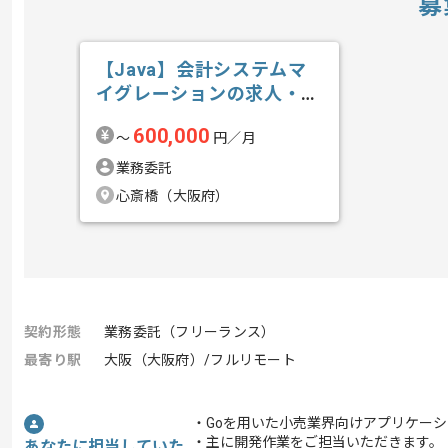
募
【Java】会計システムマ
イグレーションの求人・案
件
600,000
〜
円／月
業務委託
心斎橋（大阪府）
契約形態
業務委託（フリーランス）
最寄り駅
大阪（大阪府）/フルリモート
・Goを用いた小売業界向けアプリケー
・主に開発作業をご担当いただきます。
あなたに担当していた