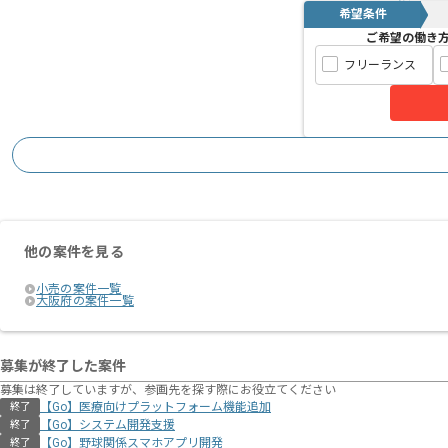
希望条件
ご希望の働き
フリーランス
他の案件を見る
小売の案件一覧
大阪府の案件一覧
募集が終了した案件
募集は終了していますが、参画先を探す際にお役立てください
【Go】医療向けプラットフォーム機能追加
終了
【Go】システム開発支援
終了
【Go】野球関係スマホアプリ開発
終了