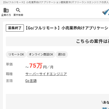
【Go/フルリモート】小売業界向けアプリケーション開発案件| ITフリーランスエンジニアの求人・案件
企業の方
案件検索
【Go/フルリモート】小売業界向けアプリケー
募集終了
こちらの案件は
リモートOK
オンライン商談OK
週5日
単価
75
万
〜
円／月
職種
サーバーサイドエンジニア
言語
Go言語
あ