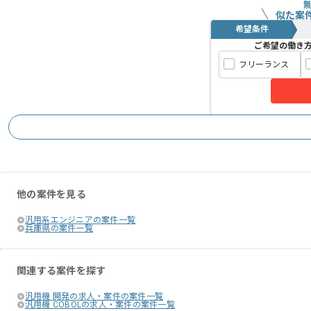
似た案
希望条件
ご希望の働き
フリーランス
他の案件を見る
汎用系エンジニアの案件一覧
兵庫県の案件一覧
関連する案件を探す
汎用機 開発の求人・案件の案件一覧
汎用機 COBOLの求人・案件の案件一覧