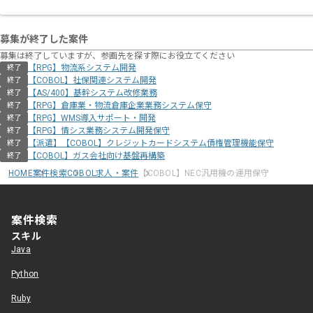
募集が終了した案件
募集は終了していますが、参画先を探す際にお役立てください
【RPG】物流系システム開発
終了
【COBOL】社保関連システム開発
終了
【AS/400】基幹システム改修業務
終了
【RPG】倉庫業・物流倉庫企業業務システム保守
終了
【RPG】WMS導入サポート・開発
終了
【RPG】情シス業務システム開発保守
終了
【派遣】【COBOL】クレジットカードシステム債権管理機能保守
終了
【COBOL】ガス会社向け基盤再構築
終了
HOME
案件検索
COBOL求人・案件
【COBOL】NEC汎用機の運用保守
案件検索
スキル
Java
Python
Ruby