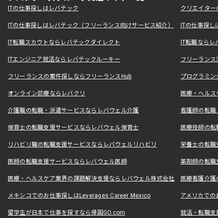
ITの仕事探しはレバテック
クリエイター
ITの仕事探しはレバテック（フリーランス向けサービス紹介）
ITの仕事探
IT転職スカウトならレバテックダイレクト
IT転職なら
ITエンジニア就活ならレバテックルーキー
フリーランス
フリーランスの案件探しならフリーランスHub
プログラミン
オンライン診療ならレバクリ
医療・ヘルス
介護職の転職・派遣サービスならレバウェル介護
看護師の転職
保育士の転職支援サービスならレバウェル保育士
医療技師の転
リハビリ職の転職支援サービスならレバウェルリハビリ
栄養士の転職
医師の転職支援サービスならレバウェル医師
薬剤師の転職
医療・ヘルスケア業界の課題解決支援ならレバウェル株式会社
医療看護介護の
メキシコでのお仕事探しはLeverages Career Mexico
アメリカでのお仕事
留学生が日本で仕事を探すなら帰国GO.com
就活・転職支