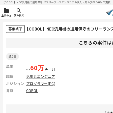
【COBOL】NEC汎用機の運用保守| ITフリーランスエンジニアの求人・案件(2026/08/08更新)
企業の方
案件検索
【COBOL】NEC汎用機の運用保守のフリーラン
募集終了
こちらの案件は
週5日
単価
60
万
〜
円／月
職種
汎用系エンジニア
ポジション
プログラマー(PG)
言語
COBOL