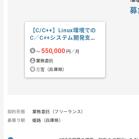
あ
募
【C/C++】Linux環境での
C／C++システム開発支援
の求人・案件
550,000
〜
円／月
業務委託
三宮（兵庫県）
契約形態
業務委託（フリーランス）
最寄り駅
姫路（兵庫県）