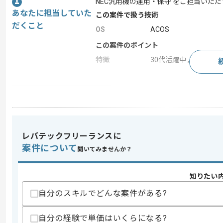
NEC汎用機の運用・保守 をご担当いた
あなたに担当していた
この案件で扱う技術
だくこと
OS
ACOS
この案件のポイント
特徴
30代活躍中 , 長期プロジ
求めるスキル
スキル
・COBOL(ACOS)での開発経験
スキルに不安がある方へ
レバテックフリーランスに
上記に似た経験やスキルをお持ちであれば申
案件について
聞いてみませんか？
知りたい
精算条件
有
自分のスキルでどんな案件がある?
精算・お支払い
精算基準時間
160時間〜180時間
支払いサイト
15日
自分の経験で単価はいくらになる?