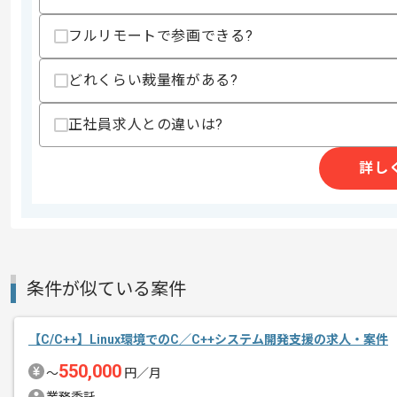
フルリモートで参画できる?
商談回数
1回
どれくらい裁量権がある?
その他募集要項
募集人数
1人
作業開始日
2020/05/01
正社員求人との違いは?
詳し
NEC汎用機経験者には最適な案件です。
エージェントからのコ
メント
条件が似ている案件
【C/C++】Linux環境でのC／C++システム開発支援の求人・案件
550,000
〜
円／月