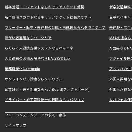
新卒就活エージェントならキャリアチケット就職
新卒就活無料
新卒就活スカウトならキャリアチケット就職スカウト
若手ハイキャ
フリーター・既卒・未経験の就職・再就職ならハタラクティブ
未経験・若手
障がい者雇用ならワークリア
M&A支援な
らくらく入退院支援システムならわんコネ
AI面接ならNAL
人と組織のお悩み解決ならNALYSYS Lab.
アジャイル開発なら
業務可視化はremopia
アメリカの生活
オンラインピル診療ならメデリピル
外国人採用ならLe
企業研究・選考対策ならFactBoard(ファクトボード)
外国人派遣なら
ドライバー・施工管理技士の転職ならレバジョブ
レバウェル保
フリーランスエンジニアの求人・案件
サイトマップ