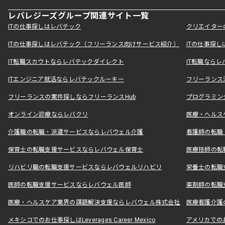
レバレジーズグループ関連サイト一覧
ITの仕事探しはレバテック
クリエイター
ITの仕事探しはレバテック（フリーランス向けサービス紹介）
ITの仕事探
IT転職スカウトならレバテックダイレクト
IT転職なら
ITエンジニア就活ならレバテックルーキー
フリーランス
フリーランスの案件探しならフリーランスHub
プログラミン
オンライン診療ならレバクリ
医療・ヘルス
介護職の転職・派遣サービスならレバウェル介護
看護師の転職
保育士の転職支援サービスならレバウェル保育士
医療技師の転
リハビリ職の転職支援サービスならレバウェルリハビリ
栄養士の転職
医師の転職支援サービスならレバウェル医師
薬剤師の転職
医療・ヘルスケア業界の課題解決支援ならレバウェル株式会社
医療看護介護の
メキシコでのお仕事探しはLeverages Career Mexico
アメリカでのお仕事