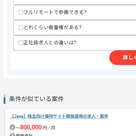
精算条件
有
フルリモートで参画できる?
精算・お支払い
精算基準時間
150時間〜200時間
支払いサイト
15日
どれくらい裁量権がある?
正社員求人との違いは?
商談回数
1回
詳し
その他募集要項
募集人数
3人
作業開始日
2020/05/01
Javaを用いたWeb開発経験が活かせる
条件が似ている案件
エージェントからのコ
チームでコミュニケーションをとりなが
メント
【Java】株主向け優待サイト開発運用の求人・案件
800,000
〜
円／月