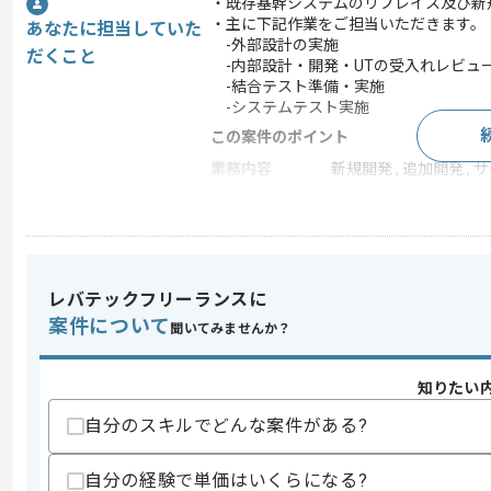
・既存基幹システムのリプレイス及び新
・主に下記作業をご担当いただきます。
あなたに担当していた
-外部設計の実施
だくこと
-内部設計・開発・UTの受入れレビュ
-結合テスト準備・実施
-システムテスト実施
この案件のポイント
業務内容
新規開発 , 追加開発 ,
特徴
BtoB向け
求めるスキル
レバテックフリーランスに
スキル
・Javaを用いたWeb開発経験
案件について
聞いてみませんか？
・バッチ開発経験
・外部設計フェーズ対応経験
知りたい
スキルに不安がある方へ
自分のスキルでどんな案件がある?
上記に似た経験やスキルをお持ちであれば申
自分の経験で単価はいくらになる?