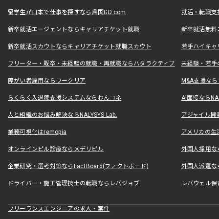
留学生が日本で仕事を探すなら帰国GO.com
就活・転職支
新卒就活エージェントならキャリアチケット就職
新卒就活無料
新卒就活スカウトならキャリアチケット就職スカウト
若手ハイキャ
フリーター・既卒・未経験の就職・再就職ならハタラクティブ
未経験・若手
障がい者雇用ならワークリア
M&A支援な
らくらく入退院支援システムならわんコネ
AI面接ならNAL
人と組織のお悩み解決ならNALYSYS Lab.
アジャイル開発なら
業務可視化はremopia
アメリカの生活
オンラインピル診療ならメデリピル
外国人採用ならLe
企業研究・選考対策ならFactBoard(ファクトボード)
外国人派遣なら
ドライバー・施工管理技士の転職ならレバジョブ
レバウェル保
フリーランスエンジニアの求人・案件