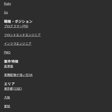
Ruby
Go
職種・ポジション
プログラマー(PG)
フロントエンドエンジニア
インフラエンジニア
PMO
案件特徴
高単価
実務経験が浅い方OK
エリア
東京都(23区)
大阪
愛知