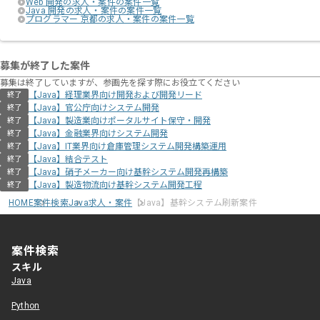
Web 開発の求人・案件の案件一覧
Java 開発の求人・案件の案件一覧
プログラマー 京都の求人・案件の案件一覧
募集が終了した案件
募集は終了していますが、参画先を探す際にお役立てください
【Java】経理業界向け開発および開発リード
終了
【Java】官公庁向けシステム開発
終了
【Java】製造業向けポータルサイト保守・開発
終了
【Java】金融業界向けシステム開発
終了
【Java】IT業界向け倉庫管理システム開発構築運用
終了
【Java】結合テスト
終了
【Java】硝子メーカー向け基幹システム開発再構築
終了
【Java】製造物流向け基幹システム開発工程
終了
HOME
案件検索
Java求人・案件
【Java】基幹システム刷新案件
案件検索
スキル
Java
Python