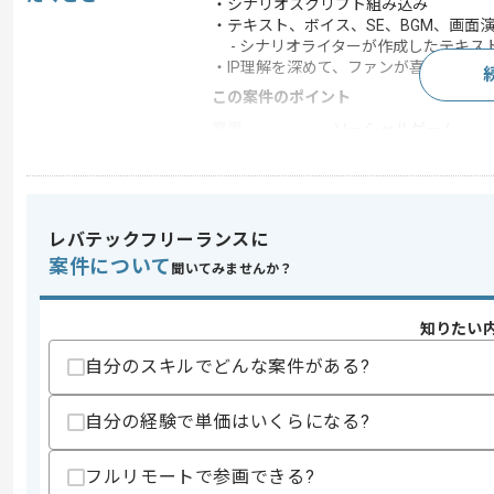
・シナリオスクリプト組み込み
・テキスト、ボイス、SE、BGM、画面
- シナリオライターが作成したテキス
・IP理解を深めて、ファンが喜ぶ/感動
この案件のポイント
業界
ソーシャルゲーム
特徴
ゲーム好き歓迎
レバテックフリーランスに
求めるスキル
案件について
聞いてみませんか？
スキル
・ソーシャルゲームにおけるスクリプト
歓迎スキル
知りたい
・スクリプトでのイベント会話作成経験
自分のスキルでどんな案件がある?
スキルに不安がある方へ
上記に似た経験やスキルをお持ちであれば申
自分の経験で単価はいくらになる?
フルリモートで参画できる?