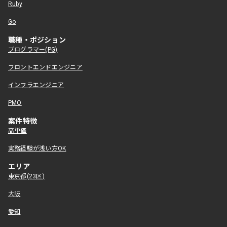
Ruby
Go
職種・ポジション
プログラマー(PG)
フロントエンドエンジニア
インフラエンジニア
PMO
案件特徴
高単価
実務経験が浅い方OK
エリア
東京都(23区)
大阪
愛知