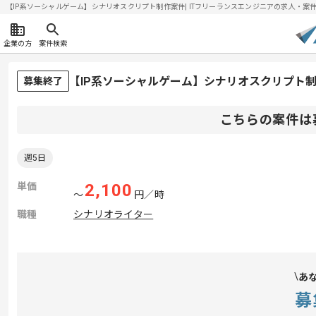
【IP系ソーシャルゲーム】シナリオスクリプト制作案件| ITフリーランスエンジニアの求人・案件(20
企業の方
案件検索
【IP系ソーシャルゲーム】シナリオスクリプト
募集終了
こちらの案件は
週5日
単価
2,100
〜
円／時
職種
シナリオライター
あ
募