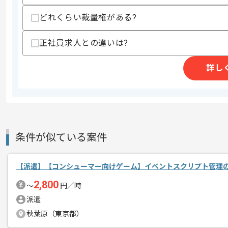
メディア事業と大手ソーシャルゲーム事
エージェントからのコ
どれくらい裁量権がある?
有名企業での作業になります。
メント
正社員求人との違いは?
風通しの良い雰囲気で、 裁量権を持っ
詳し
主体的にゲームに携わりたい方にはオス
条件が似ている案件
【派遣】【コンシューマー向けゲーム】イベントスクリプト管理
2,800
〜
円／時
派遣
秋葉原（東京都）