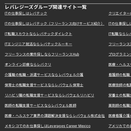
レバレジーズグループ関連サイト一覧
ITの仕事探しはレバテック
クリエイター
ITの仕事探しはレバテック（フリーランス向けサービス紹介）
ITの仕事探
IT転職スカウトならレバテックダイレクト
IT転職なら
ITエンジニア就活ならレバテックルーキー
フリーランス
フリーランスの案件探しならフリーランスHub
プログラミン
オンライン診療ならレバクリ
医療・ヘルス
介護職の転職・派遣サービスならレバウェル介護
看護師の転職
保育士の転職支援サービスならレバウェル保育士
医療技師の転
リハビリ職の転職支援サービスならレバウェルリハビリ
栄養士の転職
医師の転職支援サービスならレバウェル医師
薬剤師の転職
医療・ヘルスケア業界の課題解決支援ならレバウェル株式会社
医療看護介護の
メキシコでのお仕事探しはLeverages Career Mexico
アメリカでのお仕事