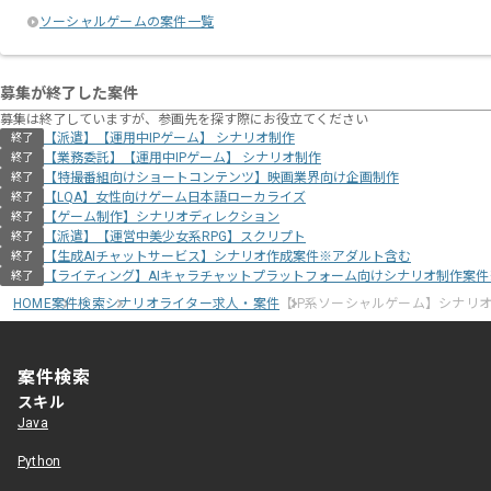
ソーシャルゲームの案件一覧
募集が終了した案件
募集は終了していますが、参画先を探す際にお役立てください
【派遣】【運用中IPゲーム】 シナリオ制作
終了
【業務委託】【運用中IPゲーム】 シナリオ制作
終了
【特撮番組向けショートコンテンツ】映画業界向け企画制作
終了
【LQA】女性向けゲーム日本語ローカライズ
終了
【ゲーム制作】シナリオディレクション
終了
【派遣】【運営中美少女系RPG】スクリプト
終了
【生成AIチャットサービス】シナリオ作成案件※アダルト含む
終了
【ライティング】AIキャラチャットプラットフォーム向けシナリオ制作案
終了
HOME
案件検索
シナリオライター求人・案件
【IP系ソーシャルゲーム】シナリ
案件検索
スキル
Java
Python