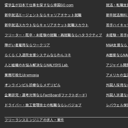
留学生が日本で仕事を探すなら帰国GO.com
就活・転職支
新卒就活エージェントならキャリアチケット就職
新卒就活無料
新卒就活スカウトならキャリアチケット就職スカウト
若手ハイキャ
フリーター・既卒・未経験の就職・再就職ならハタラクティブ
未経験・若手
障がい者雇用ならワークリア
M&A支援な
らくらく入退院支援システムならわんコネ
AI面接ならNAL
人と組織のお悩み解決ならNALYSYS Lab.
アジャイル開発なら
業務可視化はremopia
アメリカの生活
オンラインピル診療ならメデリピル
外国人採用ならLe
企業研究・選考対策ならFactBoard(ファクトボード)
外国人派遣なら
ドライバー・施工管理技士の転職ならレバジョブ
レバウェル保
フリーランスエンジニアの求人・案件