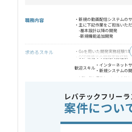
・新規の動画配信システムの
職務内容
・主に下記作業をご担当いた
-基本設計以降の開発
-新規機能追加開発
・Goを用いた開発実務経験1年
求めるスキル
・GCP環境での開発実務経験
・インターネット
歓迎スキル
・新規システムの
※上記に似た経験やスキルをお持ち
クラウド
この案件で扱う技術
Google Cl
レバテックフリーラ
案件につい
業界
放送・出
この案件のポイント
業務内容
新規開発 
特徴
長期プロジェ