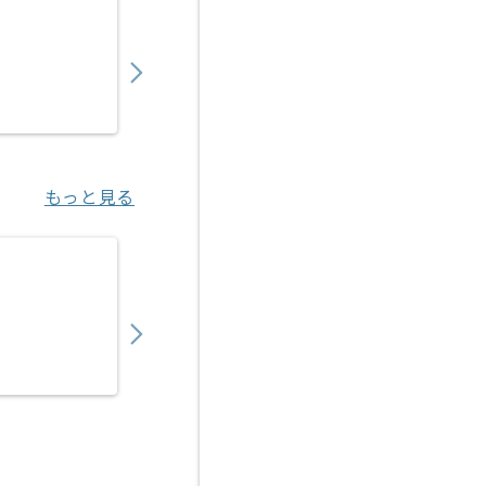
【言語不問】金融関連システム開発の求人・
700,000
〜
円／月
業務委託
御茶ノ水（東京都）
もっと見る
【Go】大手エンタメ企業向けアプリ開発案件
700,000
〜
円／月
業務委託
池袋（東京都）