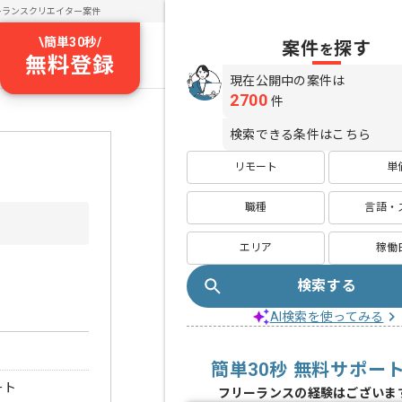
ーランスクリエイター案件
\
簡単30秒
/
案件
探す
を
無料登録
現在公開中の案件は
2700
件
検索できる条件はこちら
リモート
単
職種
言語・
エリア
稼働
検索する
AI検索を使ってみる
簡単30秒 無料サポー
ート
フリーランスの経験はございま