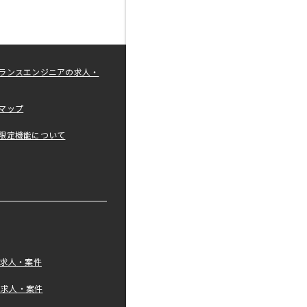
ランスエンジニアの求人・
マップ
限定機能について
の求人・案件
tの求人・案件