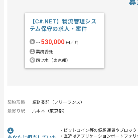
募
【C#.NET】物流管理シス
テム保守の求人・案件
530,000
〜
円／月
業務委託
四ツ木（東京都）
契約形態
業務委託（フリーランス）
最寄り駅
六本木（東京都）
・ビットコイン等の仮想通貨やブロック
・直近はアプリケーションポートフォリ
あなたに担当していた