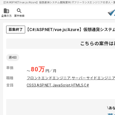
【C#/ASP.NET/vue.js/Azure】仮想通貨システム開発案件| ITフリーランスエンジニアの求人・案件
企業の方
案件検索
【C#/ASP.NET/vue.js/Azure】仮想通
募集終了
こちらの案件は
週4日
単価
80
万
〜
円／月
職種
フロントエンドエンジニア
,
サーバーサイドエンジニ
言語
CSS3
,
ASP.NET
,
JavaScript
,
HTML5
,
C#
あ