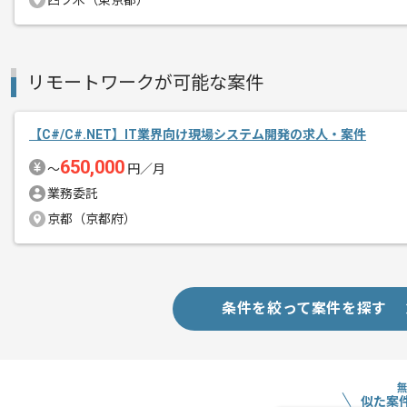
四ツ木（東京都）
商談回数
1回
リモートワークが可能な案件
その他募集要項
募集人数
2人
作業開始日
2020/06/15
【C#/C#.NET】IT業界向け現場システム開発の求人・案件
650,000
〜
円／月
仮想通貨の販売所や取引所の運営を行な
業務委託
エージェントからのコ
ビットコインの取引量が上位に入ってい
京都（京都府）
メント
ブロックチェーンを活用したシステムの
条件を絞って案件を探す
ビットコインの総合プラットフォームを
新サービスのリリースやグローバル展開
オフィスは明るく、フリーのドリンクと
似た案