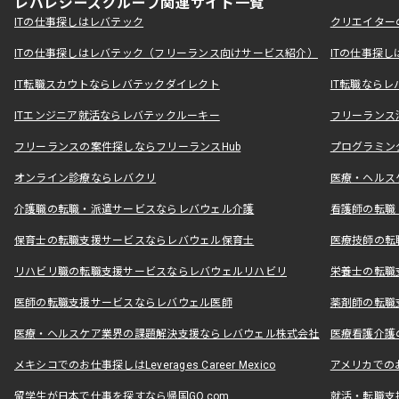
レバレジーズグループ関連サイト一覧
ITの仕事探しはレバテック
クリエイター
ITの仕事探しはレバテック（フリーランス向けサービス紹介）
ITの仕事探
IT転職スカウトならレバテックダイレクト
IT転職なら
ITエンジニア就活ならレバテックルーキー
フリーランス
フリーランスの案件探しならフリーランスHub
プログラミン
オンライン診療ならレバクリ
医療・ヘルス
介護職の転職・派遣サービスならレバウェル介護
看護師の転職
保育士の転職支援サービスならレバウェル保育士
医療技師の転
リハビリ職の転職支援サービスならレバウェルリハビリ
栄養士の転職
医師の転職支援サービスならレバウェル医師
薬剤師の転職
医療・ヘルスケア業界の課題解決支援ならレバウェル株式会社
医療看護介護の
メキシコでのお仕事探しはLeverages Career Mexico
アメリカでのお仕事
留学生が日本で仕事を探すなら帰国GO.com
就活・転職支