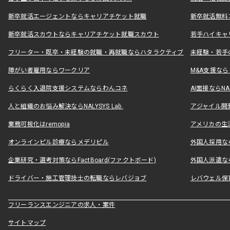
新卒就活エージェントならキャリアチケット就職
新卒就活無料
新卒就活スカウトならキャリアチケット就職スカウト
若手ハイキャ
フリーター・既卒・未経験の就職・再就職ならハタラクティブ
未経験・若手
障がい者雇用ならワークリア
M&A支援な
らくらく入退院支援システムならわんコネ
AI面接ならNAL
人と組織のお悩み解決ならNALYSYS Lab.
アジャイル開発なら
業務可視化はremopia
アメリカの生活
オンラインピル診療ならメデリピル
外国人採用ならLe
企業研究・選考対策ならFactBoard(ファクトボード)
外国人派遣なら
ドライバー・施工管理技士の転職ならレバジョブ
レバウェル保
フリーランスエンジニアの求人・案件
サイトマップ