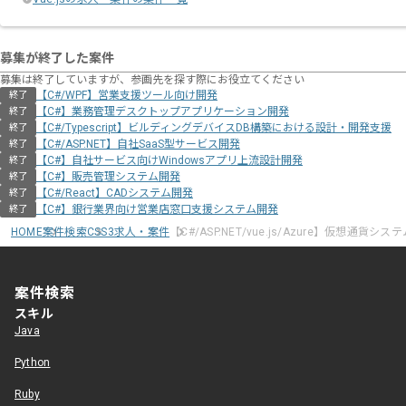
募集が終了した案件
募集は終了していますが、参画先を探す際にお役立てください
【C#/WPF】営業支援ツール向け開発
終了
【C#】業務管理デスクトップアプリケーション開発
終了
【C#/Typescript】ビルディングデバイスDB構築における設計・開発支援
終了
【C#/ASP.NET】自社SaaS型サービス開発
終了
【C#】自社サービス向けWindowsアプリ上流設計開発
終了
【C#】販売管理システム開発
終了
【C#/React】CADシステム開発
終了
【C#】銀行業界向け営業店窓口支援システム開発
終了
HOME
案件検索
CSS3求人・案件
【C#/ASP.NET/vue.js/Azure】仮想通貨シ
案件検索
スキル
Java
Python
Ruby