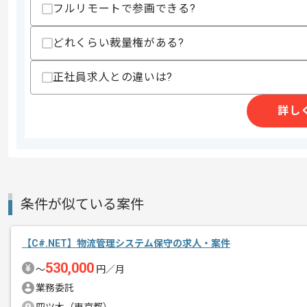
フルリモートで参画できる?
・コンパイラやインタプリタの開発を行
・モバイルファーストやユーザーファー
・TypeScriptの実務経験
どれくらい裁量権がある?
・大規模トランザクション処理の実務経
・金融システム開発の実務経験
・関数型言語の実務経験
正社員求人との違いは?
・計算機科学の知見
・新規開発やプロトタイプ作成の実務経
詳し
・GitとSlackを用いたチーム開発の実務
・リーダーやリードエンジニアの実務経
・レビューの実務経験
・OSSなどへのコントリビュートやオ
スキルに不安がある方へ
上記に似た経験やスキルをお持ちであれば申
条件が似ている案件
【C#.NET】物流管理システム保守の求人・案件
精算条件
有
530,000
精算・お支払い
〜
円／月
精算基準時間
140時間〜180時間
業務委託
支払いサイト
15日