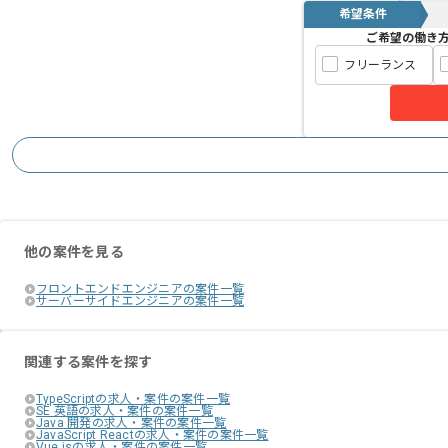
希望条件
ご希望の働き
経験や専門領域および国籍が様々なメン
フリーランス
それぞれのスキルやノウハウを共有しな
業務成果を実感し、メンバーと共に成長
幅広く業務に携わり、キャリアアップし
他の案件を見る
フロントエンドエンジニアの案件一覧
サーバーサイドエンジニアの案件一覧
関連する案件を探す
TypeScriptの求人・案件の案件一覧
SE 英語の求人・案件の案件一覧
Java 開発の求人・案件の案件一覧
JavaScript Reactの求人・案件の案件一覧
Vue.jsの求人・案件の案件一覧