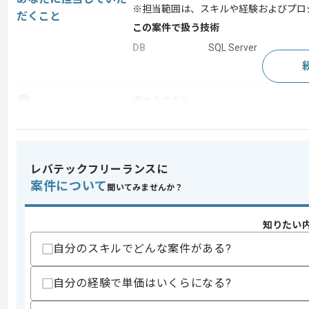
※担当範囲は、スキルや経験およびプロ
だくこと
この案件で扱う技術
DB
SQL Server
求めるスキル
スキル
・C#を用いた開発の実務経験
・.NET FrameworkもしくはASP.N
・サーバサイド開発の実務経験5年以上
【下記から1点必須】
レバテックフリーランスに
・要件定義の実務経験
案件について
・Azureの実務経験
聞いてみませんか？
・API開発の実務経験
・Vue.jsもしくはReact.jsの実務経験
・トランザクションベースやミッション
知りたい
・ビジネス英語の実務経験
自分のスキルでどんな案件がある?
・並列処理や非同期処理の実務経験
・プロトコルの設計や開発の実務経験
・セキュリティや暗号処理の実務経験
自分の経験で単価はいくらになる?
歓迎スキル