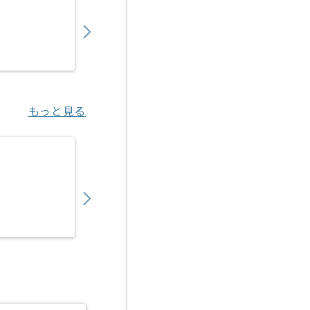
1,250,000
〜
円／月
業務委託
東京（東京都）
もっと見る
【コンサル】Microsoft 365導入の求人・案件
530,000
〜
円／月
業務委託
大崎（東京都）