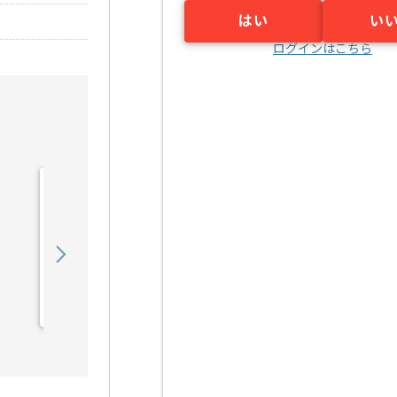
はい
い
ログインはこちら
【コンサル】通信会社向け
教育関連運営支援の求人・
案件
1,250,000
〜
円／月
業務委託
東京（東京都）