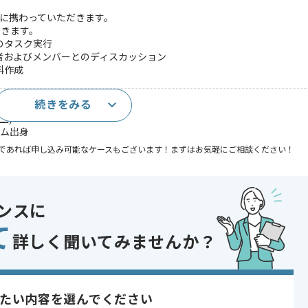
件に携わっていただきます。
だきます。
のタスク実行
者およびメンバーとのディスカッション
料作成
続きをみる
ト推進経験
上)
ーム出身
であれば申し込み可能なケースもございます！まずはお気軽にご相談ください！
開発
 , 30代活躍中
ンスに
て
詳しく聞いてみませんか？
たい内容を選んでください
合がございます。