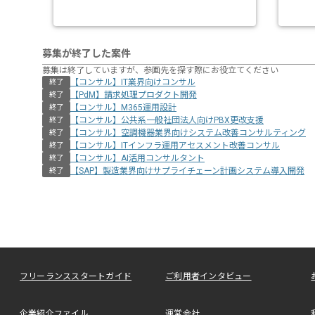
募集が終了した案件
募集は終了していますが、参画先を探す際にお役立てください
【コンサル】IT業界向けコンサル
終了
【PdM】請求処理プロダクト開発
終了
【コンサル】M365運用設計
終了
【コンサル】公共系一般社団法人向けPBX更改支援
終了
【コンサル】空調機器業界向けシステム改善コンサルティング
終了
【コンサル】ITインフラ運用アセスメント改善コンサル
終了
【コンサル】AI活用コンサルタント
終了
【SAP】製造業界向けサプライチェーン計画システム導入開発
終了
フリーランススタートガイド
ご利用者インタビュー
企業紹介ファイル
運営会社