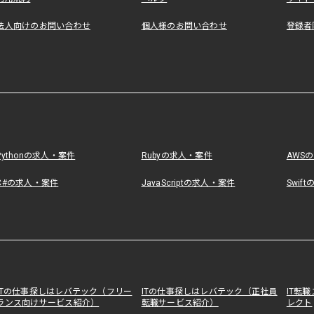
法人向けのお問い合わせ
個人様のお問い合わせ
登録者
Pythonの求人・案件
Rubyの求人・案件
AWS
C#の求人・案件
JavaScriptの求人・案件
Swif
ITの仕事探しはレバテック（フリー
ITの仕事探しはレバテック（正社員
IT転
ランス向けサービス紹介）
転職サービス紹介）
レクト