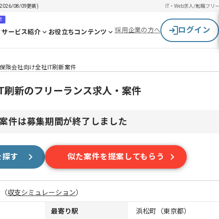
6/08/09更新)
IT・Web求人/転職
フリ
！
ログイン
採用企業の方へ
サービス紹介
お役立ちコンテンツ
保険会社向け全社IT刷新案件
T刷新のフリーランス求人・案件
案件は募集期間が終了しました
を探す
似た案件を提案してもらう
月
（
収支シミュレーション
）
最寄り駅
浜松町（東京都）