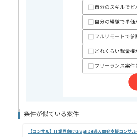
新しいアイディアや技術を積極的に導入し、
自分のスキルでど
経験豊富なメンバーと成長が出来る環境でございます
スキルアップされたい方、長期的に参画されたい方に
自分の経験で単価
フルリモートで参
どれくらい裁量権
フリーランス案件
条件が似ている案件
【コンサル】IT業界向けGraphDB導入開発支援コンサ