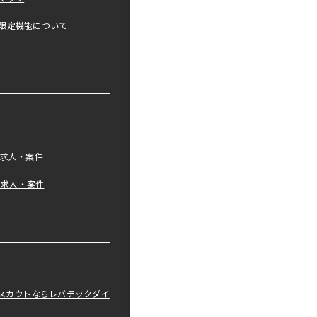
限定機能について
の求人・案件
tの求人・案件
職スカウトならレバテックダイ