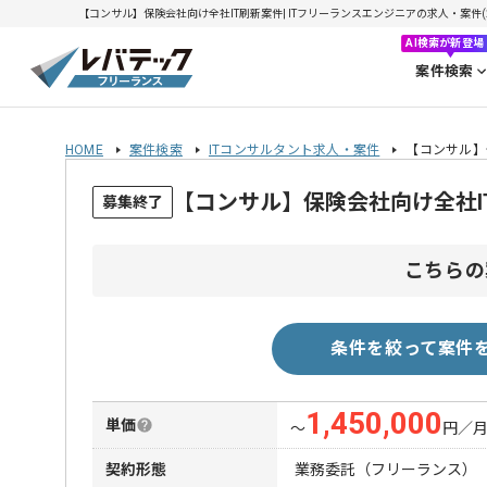
【コンサル】保険会社向け全社IT刷新案件| ITフリーランスエンジニアの求人・案件(202
AI検索が新登場
案件検索
HOME
案件検索
ITコンサルタント求人・案件
【コンサル】
【コンサル】保険会社向け全社I
募集終了
こちらの
条件を絞って案件
1,450,000
単価
〜
円／
契約形態
業務委託（フリーランス）