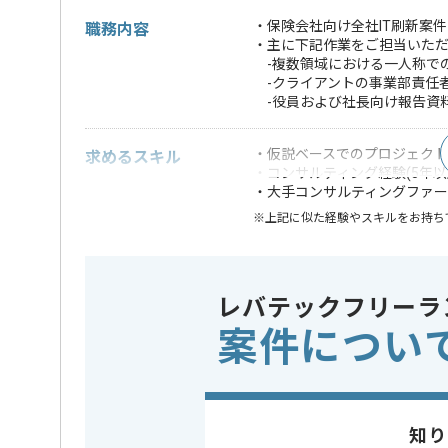
・保険会社向け全社IT刷新案
職務内容
・主に下記作業をご担当いた
-複数領域における一人称で
-クライアントの事業部責任
-役員および社長向け報告資
・仮説ベースでのプロジェク
求めるスキル
・コンサルティング経験(5年以
・大手コンサルティングファ
※上記に似た経験やスキルをお持ち
業務内容
システム
この案件のポイント
特徴
20代活躍中
レバテックフリーラ
案件につい
担当者より
コンサルの経験を活かすことができます。
複数案件を保有している企業ですので、
知り
ご経験と実績に応じて別案件のご提案も差し上げる場