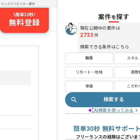
ーランスクリエイター案件
\
簡単30秒
/
案件
探す
を
無料登録
現在公開中の案件は
2733
件
検索できる条件はこちら
職種
スキル
リモート・地域
週稼
単価
こだわ
検索する
AI検索を使ってみる
簡単30秒 無料サポー
フリーランスの経験はございま