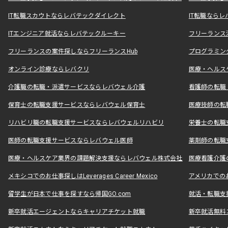
IT転職スカウトならレバテックダイレクト
IT転職なら
ITエンジニア就活ならレバテックルーキー
フリーランス
フリーランスの案件探しならフリーランスHub
プログラミン
オンライン診療ならレバクリ
医療・ヘルス
介護職の転職・派遣サービスならレバウェル介護
看護師の転職
保育士の転職支援サービスならレバウェル保育士
医療技師の転
リハビリ職の転職支援サービスならレバウェルリハビリ
栄養士の転職
医師の転職支援サービスならレバウェル医師
薬剤師の転職
医療・ヘルスケア業界の課題解決支援ならレバウェル株式会社
医療看護介護の
メキシコでのお仕事探しはLeverages Career Mexico
アメリカでのお仕事
留学生が日本で仕事を探すなら帰国GO.com
就活・転職支
新卒就活エージェントならキャリアチケット就職
新卒就活無料