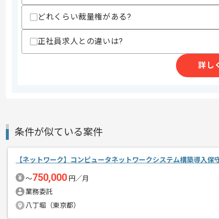
どれくらい裁量権がある?
商談回数
1回
その他募集要項
正社員求人との違いは?
募集人数
2人
作業開始日
2020/07/10
詳し
業務系からサービス系まで、
エージェントからのコ
幅広い開発を行っている企業における案
メント
条件が似ている案件
複数の案件が走っており、ご希望やタイ
他の案件にも携わっていただく場合がご
【ネットワーク】コンピュータネットワークシステム構築導入保
750,000
〜
円／月
業務委託
八丁堀（東京都）