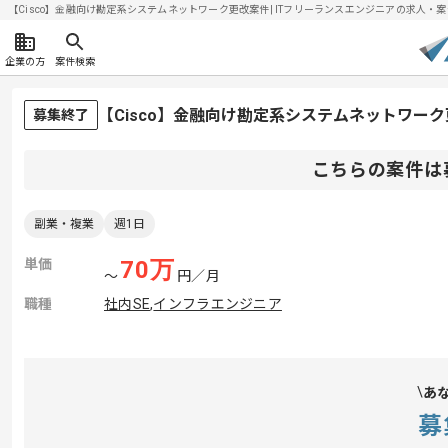
【Cisco】金融向け勘定系システムネットワーク更改案件| ITフリーランスエンジニアの求人・案件(2
企業の方
案件検索
【Cisco】金融向け勘定系システムネットワー
募集終了
こちらの案件は
副業・複業
週1日
単価
70
万
〜
円／月
職種
社内SE
,
インフラエンジニア
あ
募