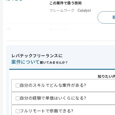
この案件で扱う技術
フレームワーク
Catalyst
求めるスキル
スキル
・L3機器のネットワーク設計/構築経験
歓迎スキル
・CCNPを保有していること
レバテックフリーランスに
・下記機器の構築経験
案件について
IXシリーズ 3315/2215/2106
聞いてみませんか？
AXシリーズ
Cisco
L3：Catalyst9404R/9300
知りたい
L2：Catalyst9200L
自分のスキルでどんな案件がある?
QX S4124GT QX-S11xxGT
FW Forti-Gate60F
自分の経験で単価はいくらになる?
スキルに不安がある方へ
上記に似た経験やスキルをお持ちであれば申
フルリモートで参画できる?