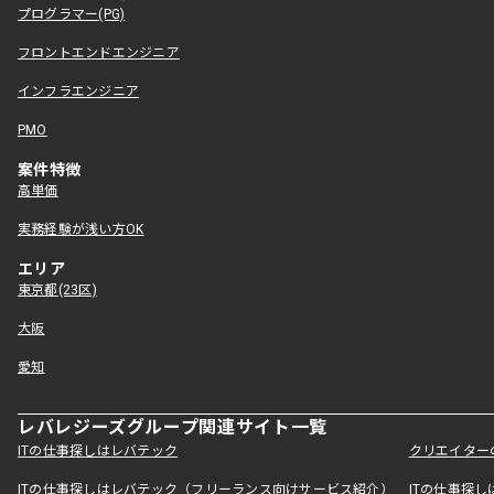
プログラマー(PG)
フロントエンドエンジニア
インフラエンジニア
PMO
案件特徴
高単価
実務経験が浅い方OK
エリア
東京都(23区)
大阪
愛知
レバレジーズグループ関連サイト一覧
ITの仕事探しはレバテック
クリエイター
ITの仕事探しはレバテック（フリーランス向けサービス紹介）
ITの仕事探