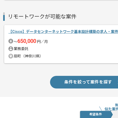
リモートワークが可能な案件
【Cisco】データセンターネットワーク基本設計構築の求人・案
650,000
〜
円／月
業務委託
扇町（神奈川県）
条件を絞って案件を探す
似た案
希望条件