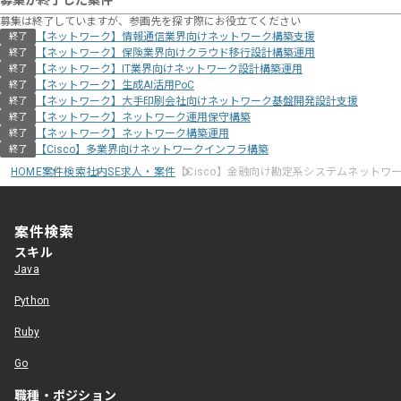
募集が終了した案件
募集は終了していますが、参画先を探す際にお役立てください
【ネットワーク】情報通信業界向けネットワーク構築支援
終了
【ネットワーク】保険業界向けクラウド移行設計構築運用
終了
【ネットワーク】IT業界向けネットワーク設計構築運用
終了
【ネットワーク】生成AI活用PoC
終了
【ネットワーク】大手印刷会社向けネットワーク基盤開発設計支援
終了
【ネットワーク】ネットワーク運用保守構築
終了
【ネットワーク】ネットワーク構築運用
終了
【Cisco】多業界向けネットワークインフラ構築
終了
HOME
案件検索
社内SE求人・案件
【Cisco】金融向け勘定系システムネットワ
案件検索
スキル
Java
Python
Ruby
Go
職種・ポジション