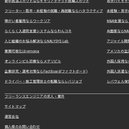
新卒就活スカウトならキャリアチケット就職スカウト
若手ハイキャ
フリーター・既卒・未経験の就職・再就職ならハタラクティブ
未経験・若手
障がい者雇用ならワークリア
M&A支援な
らくらく入退院支援システムならわんコネ
AI面接ならNAL
人と組織のお悩み解決ならNALYSYS Lab.
アジャイル開発なら
業務可視化はremopia
アメリカの生活
オンラインピル診療ならメデリピル
外国人採用ならLe
企業研究・選考対策ならFactBoard(ファクトボード)
外国人派遣なら
ドライバー・施工管理技士の転職ならレバジョブ
レバウェル保
フリーランスエンジニアの求人・案件
サイトマップ
運営会社
個人様のお問い合わせ