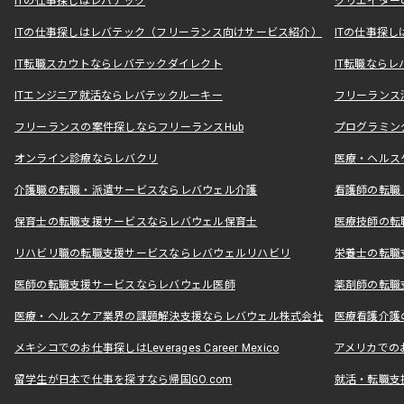
ITの仕事探しはレバテック
クリエイター
ITの仕事探しはレバテック（フリーランス向けサービス紹介）
ITの仕事探
IT転職スカウトならレバテックダイレクト
IT転職なら
ITエンジニア就活ならレバテックルーキー
フリーランス
フリーランスの案件探しならフリーランスHub
プログラミン
オンライン診療ならレバクリ
医療・ヘルス
介護職の転職・派遣サービスならレバウェル介護
看護師の転職
保育士の転職支援サービスならレバウェル保育士
医療技師の転
リハビリ職の転職支援サービスならレバウェルリハビリ
栄養士の転職
医師の転職支援サービスならレバウェル医師
薬剤師の転職
医療・ヘルスケア業界の課題解決支援ならレバウェル株式会社
医療看護介護の
メキシコでのお仕事探しはLeverages Career Mexico
アメリカでのお仕事
留学生が日本で仕事を探すなら帰国GO.com
就活・転職支