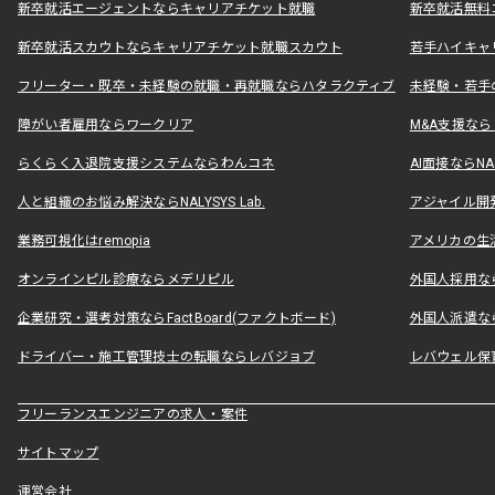
新卒就活エージェントならキャリアチケット就職
新卒就活無料
新卒就活スカウトならキャリアチケット就職スカウト
若手ハイキャ
フリーター・既卒・未経験の就職・再就職ならハタラクティブ
未経験・若手
障がい者雇用ならワークリア
M&A支援な
らくらく入退院支援システムならわんコネ
AI面接ならNAL
人と組織のお悩み解決ならNALYSYS Lab.
アジャイル開発なら
業務可視化はremopia
アメリカの生活
オンラインピル診療ならメデリピル
外国人採用ならLe
企業研究・選考対策ならFactBoard(ファクトボード)
外国人派遣なら
ドライバー・施工管理技士の転職ならレバジョブ
レバウェル保
フリーランスエンジニアの求人・案件
サイトマップ
運営会社