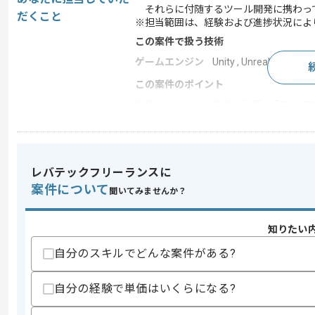
それらに付随するツール開発に携わっ
だくこと
※担当範囲は、経験および進捗状況によ
この案件で扱う技術
ゲームエンジン
Unity , Unreal Engine
この案件のポイント
業界
放送・出版・音楽・芸
業務内容
アプリ開発
特徴
20代活躍中 , 30代活躍中
レバテックフリーランスに
案件について
聞いてみませんか？
求めるスキル
スキル
・ゲーム開発、VR開発もしくはアプリ
知りたい
・下記いずれかの経験
-Unityの経験
自分のスキルでどんな案件がある?
-UnrealEngineの経験
自分の経験で単価はいくらになる?
スキルに不安がある方へ
上記に似た経験やスキルをお持ちであれば申