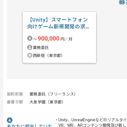
募
【Unity】スマートフォン
向けゲーム新規開発の求
人・案件
900,000
〜
円／月
業務委託
西新宿（東京都）
契約形態
業務委託（フリーランス）
最寄り駅
大泉学園（東京都）
・Unity、UnrealEngineなどのリ
VR、MR、ARコンテンツ開発及び新
あなたに担当していた