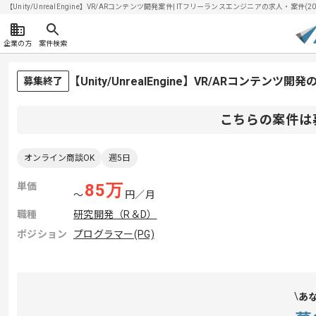
【Unity/UnrealEngine】VR/ARコンテンツ開発案件| ITフリーランスエンジニアの求人・案件(202
企業の方
案件検索
【Unity/UnrealEngine】VR/ARコンテン
募集終了
こちらの案件は
オンライン商談OK
週5日
単価
85
万
〜
円／月
職種
研究開発（R＆D）
ポジション
プログラマー(PG)
あ