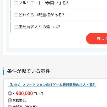
フルリモートで参画できる?
どれくらい裁量権がある?
精算条件
有
精算・お支払い
精算基準時間
140時間〜180時間
正社員求人との違いは?
支払いサイト
15日
詳し
商談回数
1回
その他募集要項
募集人数
1人
作業開始日
2020/07/15
条件が似ている案件
【Unity】スマートフォン向けゲーム新規開発の求人・案件
国内有名タイトルを複数手がける大手ア
エージェントからのコ
900,000
〜
円／月
メント
伝統ある会社での作業となりますので、
業務委託
幅広い経験をしたい方にはおすすめの現