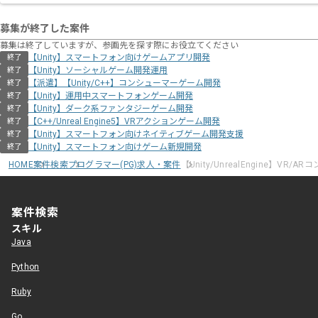
募集が終了した案件
募集は終了していますが、参画先を探す際にお役立てください
【Unity】スマートフォン向けゲームアプリ開発
終了
【Unity】ソーシャルゲーム開発運用
終了
【派遣】【Unity/C++】コンシューマーゲーム開発
終了
【Unity】運用中スマートフォンゲーム開発
終了
【Unity】ダーク系ファンタジーゲーム開発
終了
【C++/Unreal Engine5】VRアクションゲーム開発
終了
【Unity】スマートフォン向けネイティブゲーム開発支援
終了
【Unity】スマートフォン向けゲーム新規開発
終了
HOME
案件検索
プログラマー(PG)求人・案件
【Unity/UnrealEngine】VR/
案件検索
スキル
Java
Python
Ruby
Go