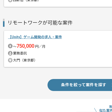
西新宿（東京都）
リモートワークが可能な案件
【Unity】ゲーム開発の求人・案件
750,000
〜
円／月
業務委託
大門（東京都）
条件を絞って案件を探す
似た案