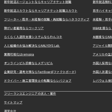
新卒就活エージェントならキャリアチケット就職
新卒就活無料
新卒就活スカウトならキャリアチケット就職スカウト
若手ハイキャ
フリーター・既卒・未経験の就職・再就職ならハタラクティブ
未経験・若手
障がい者雇用ならワークリア
M&A支援な
らくらく入退院支援システムならわんコネ
AI面接ならNAL
人と組織のお悩み解決ならNALYSYS Lab.
アジャイル開発なら
業務可視化はremopia
アメリカの生活
オンラインピル診療ならメデリピル
外国人採用ならLe
企業研究・選考対策ならFactBoard(ファクトボード)
外国人派遣なら
ドライバー・施工管理技士の転職ならレバジョブ
レバウェル保
フリーランスエンジニアの求人・案件
サイトマップ
運営会社