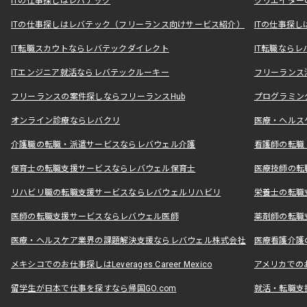
ITの仕事探しはレバテック
クリエイター
ITの仕事探しはレバテック（フリーランス向けサービス紹介）
ITの仕事探
IT転職スカウトならレバテックダイレクト
IT転職なら
ITエンジニア就活ならレバテックルーキー
フリーランス
フリーランスの案件探しならフリーランスHub
プログラミン
オンライン診療ならレバクリ
医療・ヘルス
介護職の転職・派遣サービスならレバウェル介護
看護師の転職
保育士の転職支援サービスならレバウェル保育士
医療技師の転
リハビリ職の転職支援サービスならレバウェルリハビリ
栄養士の転職
医師の転職支援サービスならレバウェル医師
薬剤師の転職
医療・ヘルスケア業界の課題解決支援ならレバウェル株式会社
医療看護介護の
メキシコでのお仕事探しはLeverages Career Mexico
アメリカでのお仕事
留学生が日本で仕事を探すなら帰国GO.com
就活・転職支