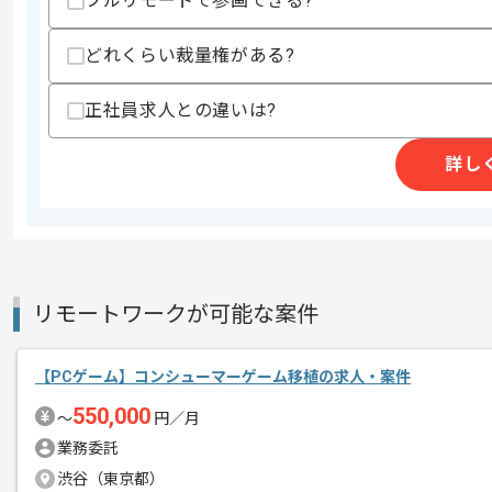
フルリモートで参画できる?
支払いサイト
15日
どれくらい裁量権がある?
商談回数
1回
正社員求人との違いは?
その他募集要項
募集人数
1人
作業開始日
2020/08/01
詳し
スマートフォンゲームのクライアント開
エージェントからのコ
メント
リモートワークが可能な案件
これまでの経験を生かしていきたい方に
【PCゲーム】コンシューマーゲーム移植の求人・案件
550,000
〜
円／月
業務委託
渋谷（東京都）