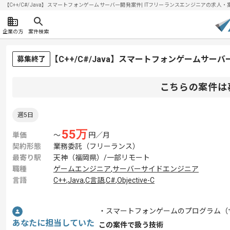
【C++/C#/Java】スマートフォンゲームサーバー開発案件| ITフリーランスエンジニアの求人・案件(
企業の方
案件検索
【C++/C#/Java】スマートフォンゲームサ
募集終了
こちらの案件は
週5日
55
万
単価
〜
円／月
契約形態
業務委託（フリーランス）
最寄り駅
天神（福岡県）/一部リモート
職種
ゲームエンジニア
,
サーバーサイドエンジニア
言語
C++
,
Java
,
C言語
,
C#
,
Objective-C
・スマートフォンゲームのプログラム（
あなたに担当していた
この案件で扱う技術