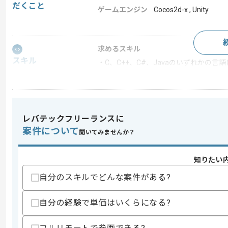
だくこと
ゲームエンジン
Cocos2d-x , Unity
求めるスキル
スキル
・C、C++、C#、Javaのいずれかの
歓迎スキル
・C、C++、Objective-C、C#、
・Cocos2d-xによるスマートフォンゲ
・Unityによるスマートフォンのゲーム
レバテックフリーランスに
・データベースに関する知識
案件について
聞いてみませんか？
スキルに不安がある方へ
上記に似た経験やスキルをお持ちであれば申
知りたい
自分のスキルでどんな案件がある?
精算条件
有
自分の経験で単価はいくらになる?
精算・お支払い
精算基準時間
140時間〜200時間