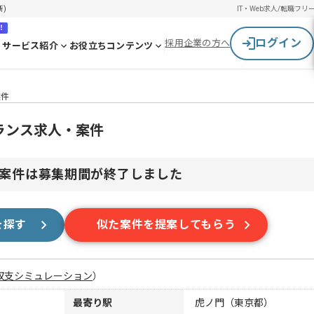
新)
IT・Web求人/転職
フリ
！
ログイン
採用企業の方へ
サービス紹介
お役立ちコンテンツ
案件
ランス求人・案件
案件は募集期間が終了しました
を探す
似た案件を提案してもらう
収支シミュレーション
）
最寄り駅
虎ノ門（東京都）