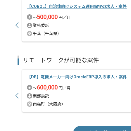
【COBOL】自治体向けシステム運用保守の求人・案件
500,000
〜
円／月
業務委託
千葉（千葉県）
リモートワークが可能な案件
【DB】電機メーカー向けOracleERP導入の求人・案件
600,000
〜
円／月
業務委託
南森町（大阪府）