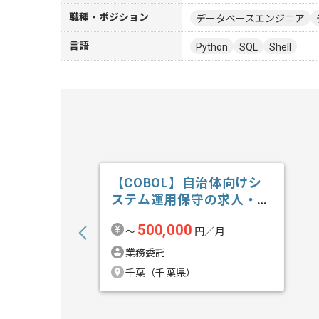
職種・ポジション
データベースエンジニア
言語
Python
SQL
Shell
【COBOL】自治体向けシ
ステム運用保守の求人・案
件
500,000
〜
円／月
業務委託
千葉（千葉県）