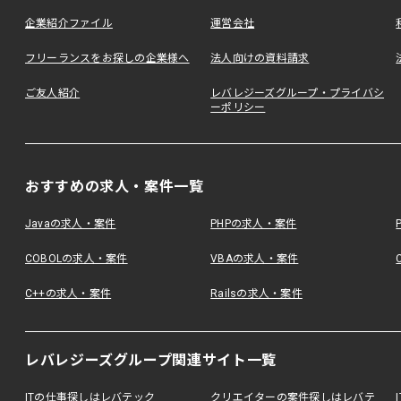
企業紹介ファイル
運営会社
フリーランスをお探しの企業様へ
法人向けの資料請求
ご友人紹介
レバレジーズグループ・プライバシ
ーポリシー
おすすめの求人・案件一覧
Javaの求人・案件
PHPの求人・案件
COBOLの求人・案件
VBAの求人・案件
C++の求人・案件
Railsの求人・案件
レバレジーズグループ関連サイト一覧
ITの仕事探しはレバテック
クリエイターの案件探しはレバテ