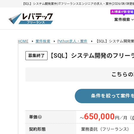
【SQL】システム開発案件| ITフリーランスエンジニアの求人・案件(2026/08/08更
AI検索が新登場
案件検索
HOME
案件検索
Python求人・案件
【SQL】システム開発
【SQL】システム開発のフリー
募集終了
こちらの
条件を絞って案件
650,000
単価
〜
円／月
（
契約形態
業務委託（フリーランス）