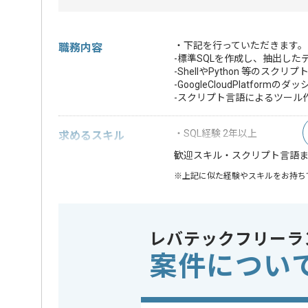
・下記を行っていただきます。
職務内容
-標準SQLを作成し、抽出した
-ShellやPython 等のス
-GoogleCloudPlatfo
-スクリプト言語によるツール
・SQL経験 2年以上
求めるスキル
・スクリプト言語
歓迎スキル
※上記に似た経験やスキルをお持ち
クラウド
この案件で扱う技術
Google Cl
レバテックフリーラ
特徴
この案件のポイント
長期プロ
案件につい