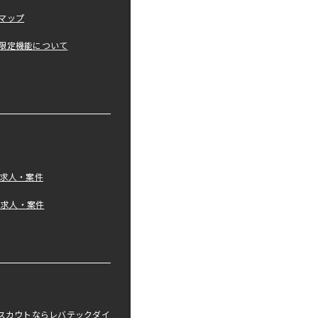
マップ
限定機能について
の求人・案件
tの求人・案件
職スカウトならレバテックダイ