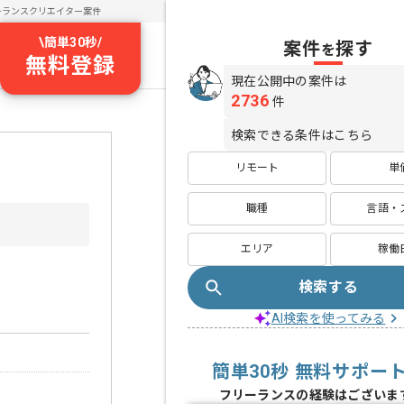
ーランスクリエイター案件
\
簡単30秒
/
案件
探す
を
無料登録
現在公開中の案件は
2736
件
検索できる条件はこちら
リモート
単
職種
言語・
エリア
稼働
検索する
AI検索を使ってみる
簡単30秒 無料サポー
フリーランスの経験はございま