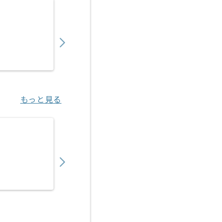
【DB】IT業界向けWebシステムデータ移行
750,000
〜
円／月
業務委託
小川町（東京都）
もっと見る