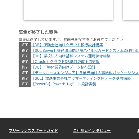
募集が終了した案件
募集は終了していますが、参画先を探す際にお役立てください
【DB】保険会社向けクラウド移行設計構築
終了
【SQL Server】交通決済向けモバイルICカードシステムDB移行
終了
【DB】学校法人向け基幹システム運用保守構築
終了
【Oracle】クラウドDB基盤更改上流支援
終了
【DB】半導体業界向けデータ移行設計
終了
【データベースエンジニア】多業界向け人事給料パッケージシス
終了
【SQL】放送事業会社向けマーケティング用データ基盤構築
終了
【PowerBI】PowerBIレポート設計実装
終了
フリーランススタートガイド
ご利用者インタビュー