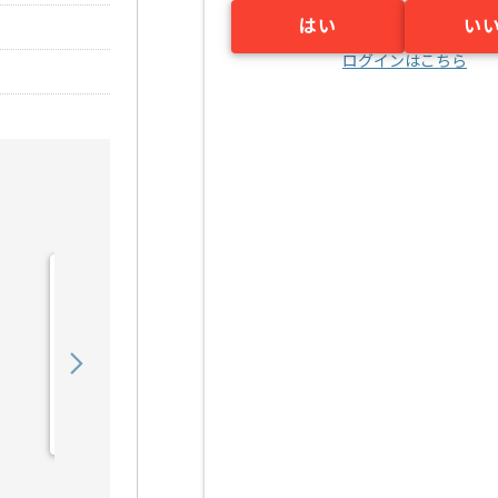
はい
い
ログインはこちら
【DB】IT業界向けWebシ
ステムデータ移行設計構築
の求人・案件
750,000
〜
円／月
業務委託
小川町（東京都）