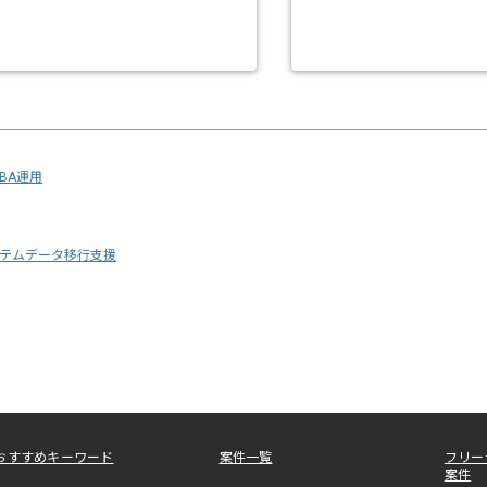
DBA運用
テムデータ移行支援
おすすめキーワード
案件一覧
フリー
案件