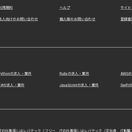
利用規約
ヘルプ
サイト
法人向けのお問い合わせ
個人様のお問い合わせ
登録者
Pythonの求人・案件
Rubyの求人・案件
AWS
C#の求人・案件
JavaScriptの求人・案件
Swif
ITの仕事探しはレバテック（フリー
ITの仕事探しはレバテック（正社員
IT転