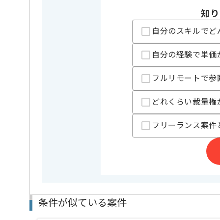
担当者より
知り
レバテック実績有りの企業でございます｡
自分のスキルでど
SQL経験が2年以上ある方にマッチします。
自分の経験で単価
フルリモートで参
どれくらい裁量権
フリーランス案件
条件が似ている案件