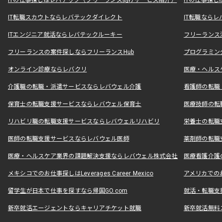
ITの仕事探しはレバテック（フリーランス向けサービス紹介）
ITの仕事探
IT転職スカウトならレバテックダイレクト
IT転職なら
ITエンジニア就活ならレバテックルーキー
フリーランス
フリーランスの案件探しならフリーランスHub
プログラミン
オンライン診療ならレバクリ
医療・ヘルス
介護職の転職・派遣サービスならレバウェル介護
看護師の転職
保育士の転職支援サービスならレバウェル保育士
医療技師の転
リハビリ職の転職支援サービスならレバウェルリハビリ
栄養士の転職
医師の転職支援サービスならレバウェル医師
薬剤師の転職
医療・ヘルスケア業界の課題解決支援ならレバウェル株式会社
医療看護介護の
メキシコでのお仕事探しはLeverages Career Mexico
アメリカでのお仕事
留学生が日本で仕事を探すなら帰国GO.com
就活・転職支
新卒就活エージェントならキャリアチケット就職
新卒就活無料