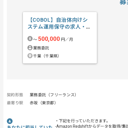
募
【COBOL】自治体向けシ
ステム運用保守の求人・案
件
500,000
〜
円／月
業務委託
千葉（千葉県）
契約形態
業務委託（フリーランス）
最寄り駅
赤坂（東京都）
・下記を行っていただきます。
-Amazon Redshiftからデータを取
あなたに担当していた