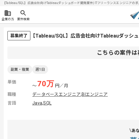
【Tableau/SQL】広告会社向けTableauダッシュボード開発案件| ITフリーランスエンジニアの求人・
企業の方
案件検索
【Tableau/SQL】広告会社向けTableau
募集終了
こちらの案件は
副業・複業
週1日
単価
70
万
〜
円／月
職種
データベースエンジニア
,
BIエンジニア
言語
Java
,
SQL
あ