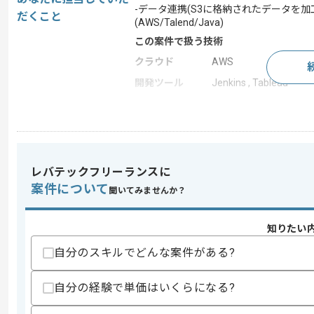
-データ連携(S3に格納されたデータを加工し
だくこと
(AWS/Talend/Java)
この案件で扱う技術
クラウド
AWS
開発ツール
Jenkins , Tableau
求めるスキル
スキル
・Tableauダッシュボードの開発経験
・SQLの知見/経験
レバテックフリーランスに
案件について
聞いてみませんか？
スキルに不安がある方へ
上記に似た経験やスキルをお持ちであれば申
知りたい
自分のスキルでどんな案件がある?
商談回数
1回
自分の経験で単価はいくらになる?
その他募集要項
募集人数
1人