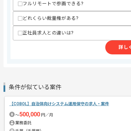
作業開始日
2020/10/01
フルリモートで参画できる?
どれくらい裁量権がある?
Tableauダッシュボードの新規開発(改
エージェントからのコ
正社員求人との違いは?
メント
Tableauダッシュボードの開発経験が
詳し
条件が似ている案件
【COBOL】自治体向けシステム運用保守の求人・案件
500,000
〜
円／月
業務委託