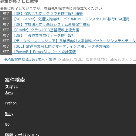
募集が終了した案件
募集は終了していますが、参画先を探す際にお役立てください
【DB】保険会社向けクラウド移行設計構築
終了
【SQL Server】交通決済向けモバイルICカードシステムDB移行DBA運用
終了
【DB】学校法人向け基幹システム運用保守構築
終了
【Oracle】クラウドDB基盤更改上流支援
終了
【DB】半導体業界向けデータ移行設計
終了
【データベースエンジニア】多業界向け人事給料パッケージシステムデータ
終了
【SQL】放送事業会社向けマーケティング用データ基盤構築
終了
【PowerBI】PowerBIレポート設計実装
終了
HOME
案件検索
Java求人・案件
【Tableau/SQL】広告会社向けTableauダ
案件検索
スキル
Java
Python
Ruby
Go
職種・ポジション