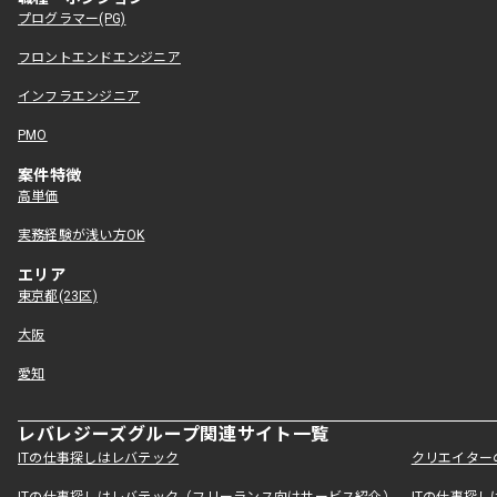
プログラマー(PG)
フロントエンドエンジニア
インフラエンジニア
PMO
案件特徴
高単価
実務経験が浅い方OK
エリア
東京都(23区)
大阪
愛知
レバレジーズグループ関連サイト一覧
ITの仕事探しはレバテック
クリエイター