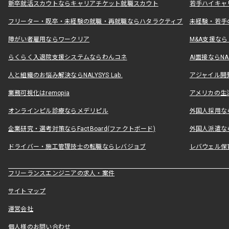
新卒就活スカウトならキャリアチケット就職スカウト
若手ハイキャ
フリーター・既卒・未経験の就職・再就職ならハタラクティブ
未経験・若手
障がい者雇用ならワークリア
M&A支援な
らくらく入退院支援システムならわんコネ
AI面接ならNAL
人と組織のお悩み解決ならNALYSYS Lab.
アジャイル開発なら
業務可視化はremopia
アメリカの生活
オンラインピル診療ならメデリピル
外国人採用ならLe
企業研究・選考対策ならFactBoard(ファクトボード)
外国人派遣なら
ドライバー・施工管理技士の転職ならレバジョブ
レバウェル保
フリーランスエンジニアの求人・案件
サイトマップ
運営会社
個人様のお問い合わせ