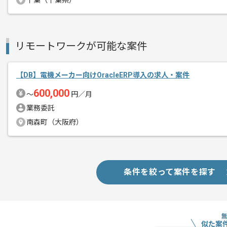
千葉（千葉県）
リモートワークが可能な案件
【DB】電機メーカー向けOracleERP導入の求人・案件
600,000
〜
円／月
業務委託
南森町（大阪府）
条件を絞って案件を探す
似た案