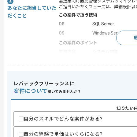
製造業向け販売管理システムのマイグレ
ご担当いただくフェーズは、詳細設計以
あなたに担当していた
この案件で扱う技術
だくこと
DB
SQL Server
OS
Windows Server
この案件のポイント
業務内容
システム開発
特徴
30代活躍中 , 長期プロ
レバテックフリーランスに
求めるスキル
案件について
スキル
聞いてみませんか？
・VB.NET、SQLServer、WindowsSe
・SQLServerでのレスポンスを意識した
・詳細設計以降の経験
知りたい
歓迎スキル
自分のスキルでどんな案件がある?
・製造業での販売管理システム経験
・マイグレーション経験
自分の経験で単価はいくらになる?