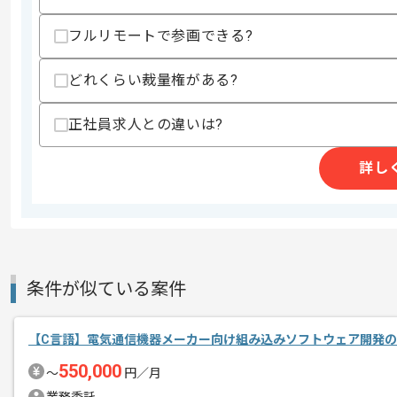
スキルに不安がある方へ
上記に似た経験やスキルをお持ちであれば申
フルリモートで参画できる?
どれくらい裁量権がある?
精算条件
有
正社員求人との違いは?
精算・お支払い
精算基準時間
140時間〜190時間
支払いサイト
15日
詳し
商談回数
1回
その他募集要項
募集人数
2人
条件が似ている案件
作業開始日
2020/10/19
【C言語】電気通信機器メーカー向け組み込みソフトウェア開発
VB.NET、SQLでの開発経験がある方
550,000
〜
円／月
エージェントからのコ
参画実績のある現場で、稼働は比較的安