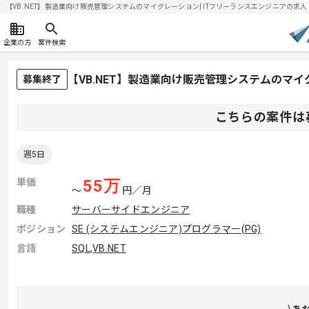
【VB.NET】製造業向け販売管理システムのマイグレーション| ITフリーランスエンジニアの求人・案件
企業の方
案件検索
【VB.NET】製造業向け販売管理システムのマ
募集終了
こちらの案件は
週5日
単価
55
万
〜
円／月
職種
サーバーサイドエンジニア
ポジション
SE (システムエンジニア)
プログラマー(PG)
言語
SQL
,
VB.NET