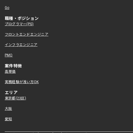
Go
職種・ポジション
プログラマー(PG)
フロントエンドエンジニア
インフラエンジニア
PMO
案件特徴
高単価
実務経験が浅い方OK
エリア
東京都(23区)
大阪
愛知