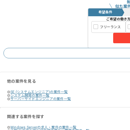
似た案
希望条件
ご希望の働き
フリーランス
他の案件を見る
SE (システムエンジニア)の案件一覧
システム開発の案件一覧
サーバーサイドエンジニアの案件一覧
関連する案件を探す
Windows Serverの求人・案件の案件一覧