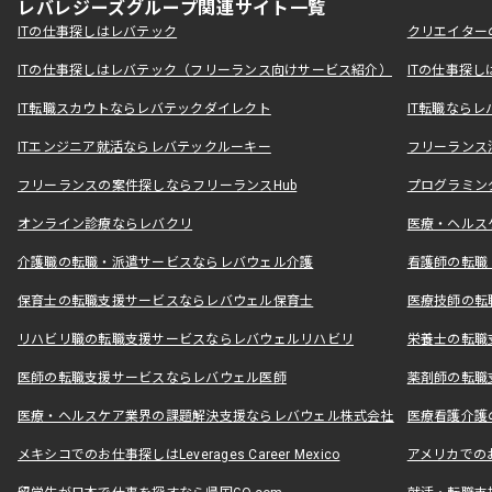
レバレジーズグループ関連サイト一覧
ITの仕事探しはレバテック
クリエイター
ITの仕事探しはレバテック（フリーランス向けサービス紹介）
ITの仕事探
IT転職スカウトならレバテックダイレクト
IT転職なら
ITエンジニア就活ならレバテックルーキー
フリーランス
フリーランスの案件探しならフリーランスHub
プログラミン
オンライン診療ならレバクリ
医療・ヘルス
介護職の転職・派遣サービスならレバウェル介護
看護師の転職
保育士の転職支援サービスならレバウェル保育士
医療技師の転
リハビリ職の転職支援サービスならレバウェルリハビリ
栄養士の転職
医師の転職支援サービスならレバウェル医師
薬剤師の転職
医療・ヘルスケア業界の課題解決支援ならレバウェル株式会社
医療看護介護の
メキシコでのお仕事探しはLeverages Career Mexico
アメリカでのお仕事