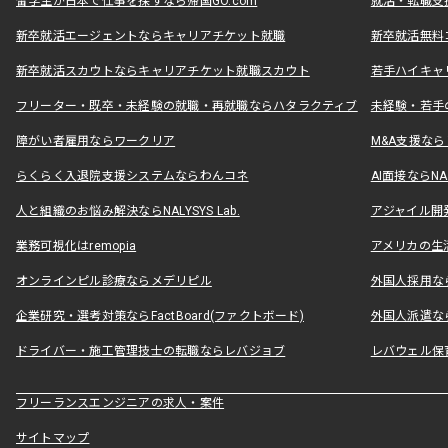
留学生が日本で仕事を探すなら帰国GO.com
就活・転職支
新卒就活エージェントならキャリアチケット就職
新卒就活無料
新卒就活スカウトならキャリアチケット就職スカウト
若手ハイキャ
フリーター・既卒・未経験の就職・再就職ならハタラクティブ
未経験・若手
障がい者雇用ならワークリア
M&A支援な
らくらく入退院支援システムならわんコネ
AI面接ならNAL
人と組織のお悩み解決ならNALYSYS Lab.
アジャイル開発なら
業務可視化はremopia
アメリカの生活
オンラインピル診療ならメデリピル
外国人採用ならLe
企業研究・選考対策ならFactBoard(ファクトボード)
外国人派遣なら
ドライバー・施工管理技士の転職ならレバジョブ
レバウェル保
フリーランスエンジニアの求人・案件
サイトマップ