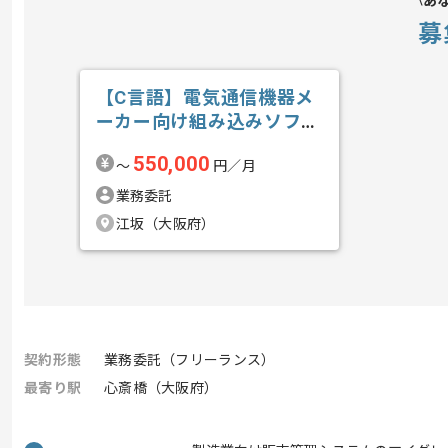
あ
募
【C言語】電気通信機器メ
ーカー向け組み込みソフト
ウェア開発の求人・案件
550,000
〜
円／月
業務委託
江坂（大阪府）
契約形態
業務委託（フリーランス）
最寄り駅
心斎橋（大阪府）