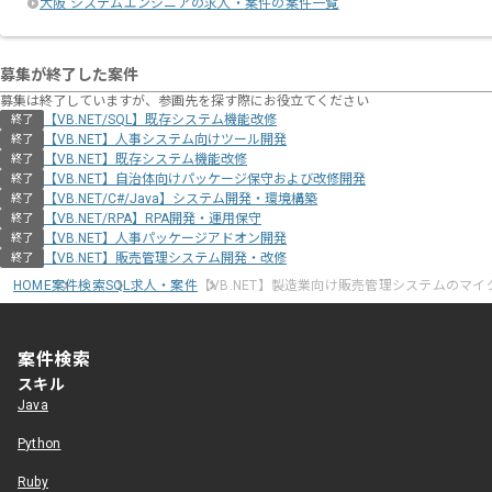
大阪 システムエンジニアの求人・案件の案件一覧
募集が終了した案件
募集は終了していますが、参画先を探す際にお役立てください
【VB.NET/SQL】既存システム機能改修
終了
【VB.NET】人事システム向けツール開発
終了
【VB.NET】既存システム機能改修
終了
【VB.NET】自治体向けパッケージ保守および改修開発
終了
【VB.NET/C#/Java】システム開発・環境構築
終了
【VB.NET/RPA】RPA開発・運用保守
終了
【VB.NET】人事パッケージアドオン開発
終了
【VB.NET】販売管理システム開発・改修
終了
HOME
案件検索
SQL求人・案件
【VB.NET】製造業向け販売管理システムのマ
案件検索
スキル
Java
Python
Ruby