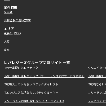
案件特徴
高単価
実務経験が浅い方OK
エリア
東京都(23区)
大阪
愛知
レバレジーズグループ関連サイト一覧
ITの仕事探しはレバテック
クリエイター
ITの仕事探しはレバテック（フリーランス向けサービス紹介）
ITの仕事探
IT転職スカウトならレバテックダイレクト
IT転職なら
ITエンジニア就活ならレバテックルーキー
フリーランス
フリーランスの案件探しならフリーランスHub
プログラミン