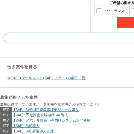
ご希望の働き
フリーランス
他の案件を見る
ERPコンサルタント(SAPコンサル)の案件一覧
募集が終了した案件
募集は終了していますが、参画先を探す際にお役立てください
【SAP】SAP固定資産管理モジュール導入
終了
【SAP】固定資産領域向けSAP導入
終了
【SAP】アパレル製造小売向けシステム保守運用
終了
【SAP】SAP導入
終了
【SAP】SAP新規導入支援
終了