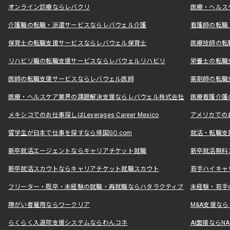
オンライン診療ならレバクリ
医療・ヘルス
介護職の転職・派遣サービスならレバウェル介護
看護師の転職
保育士の転職支援サービスならレバウェル保育士
医療技師の転
リハビリ職の転職支援サービスならレバウェルリハビリ
栄養士の転職
医師の転職支援サービスならレバウェル医師
薬剤師の転職
医療・ヘルスケア業界の課題解決支援ならレバウェル株式会社
医療看護介護の
メキシコでのお仕事探しはLeverages Career Mexico
アメリカでのお仕事
留学生が日本で仕事を探すなら帰国GO.com
就活・転職支
新卒就活エージェントならキャリアチケット就職
新卒就活無料
新卒就活スカウトならキャリアチケット就職スカウト
若手ハイキャ
フリーター・既卒・未経験の就職・再就職ならハタラクティブ
未経験・若手
障がい者雇用ならワークリア
M&A支援な
らくらく入退院支援システムならわんコネ
AI面接ならNAL