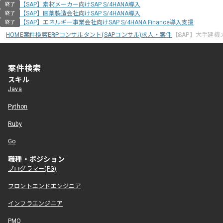
【SAP】素材メーカー向けSAP S/4HANA導入
終了
【SAP】医薬製造会社向けSAP S/4HANA導入
終了
【SAP】エネルギー事業会社向けSAP S/4HANA Finance導入支援
終了
HOME
案件検索
ERPコンサルタント(SAPコンサル)求人・案件
【SAP】大手建
案件検索
スキル
Java
Python
Ruby
Go
職種・ポジション
プログラマー(PG)
フロントエンドエンジニア
インフラエンジニア
PMO