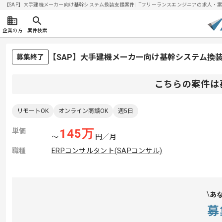
【SAP】大手建機メーカー向け基幹システム換装支援案件| ITフリーランスエンジニアの求人・案件(2
企業の方
案件検索
【SAP】大手建機メーカー向け基幹システム換
募集終了
こちらの案件は
リモートOK
オンライン商談OK
週5日
単価
145
万
〜
円／月
職種
ERPコンサルタント(SAPコンサル)
あ
募