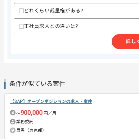
どれくらい裁量権がある?
精算条件
正社員求人との違いは?
精算・お支払い
精算基準時間
140時間〜180時間
詳し
支払いサイト
15日
商談回数
1回
その他募集要項
募集人数
1人
条件が似ている案件
作業開始日
2026/03/01
【SAP】オープンポジションの求人・案件
900,000
〜
円／月
フリーランスコンサルタント向け案件マ
エージェントからのコ
業務委託
を展開している企業でございます。
メント
目黒（東京都）