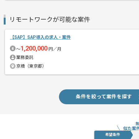
SAPの経験を活かすことができます。
複数案件を保有している企業ですので、
リモートワークが可能な案件
ご経験と実績に応じて別案件のご提案も
新しいアイディアや技術を積極的に導入
経験豊富なメンバーと成長が出来る環境
【SAP】SAP導入の求人・案件
スキルアップされたい方、長期的に参画
1,200,000
〜
円／月
業務委託
首都圏または遠方からリモートにてご参
京橋（東京都）
条件を絞って案件を探す
似た案
希望条件