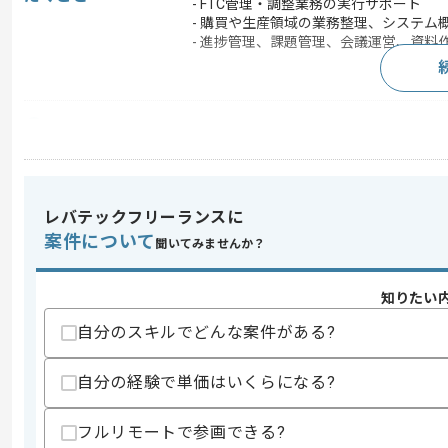
- FTC管理・調整業務の実行サポート
- 購買や生産領域の業務整理、システム
- 進捗管理、課題管理、会議運営、資料
求めるスキル
スキル
・SAP導入PJでの経験
・購買(MM)または生産(PP)領域の知見
・システム導入の知見
・ロジスティクス領域の業務プロセスへ
レバテックフリーランスに
・コンサル経験
案件について
聞いてみませんか？
・ビジネスレベルの英語力
歓迎スキル
知りたい
・ロジスティクス領域における業務改革P
・グローバル案件での経験
自分のスキルでどんな案件がある?
・製造業プロセス設計の経験
・移行支援の経験
自分の経験で単価はいくらになる?
・I/F設計や構築の経験
スキルに不安がある方へ
フルリモートで参画できる?
上記に似た経験やスキルをお持ちであれば申