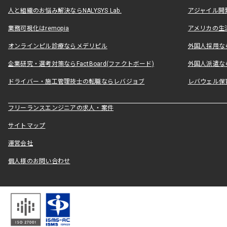
人と組織のお悩み解決ならNALYSYS Lab.
アジャイル開発なら
業務可視化はremopia
アメリカの生活
オンラインピル診療ならメデリピル
外国人採用ならLe
企業研究・選考対策ならFactBoard(ファクトボード)
外国人派遣なら
ドライバー・施工管理技士の転職ならレバジョブ
レバウェル保
フリーランスエンジニアの求人・案件
サイトマップ
運営会社
個人様のお問い合わせ