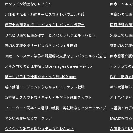
オンライン診療ならレバクリ
医療・ヘルス
介護職の転職・派遣サービスならレバウェル介護
看護師の転職
保育士の転職支援サービスならレバウェル保育士
医療技師の転
リハビリ職の転職支援サービスならレバウェルリハビリ
栄養士の転職
医師の転職支援サービスならレバウェル医師
薬剤師の転職
医療・ヘルスケア業界の課題解決支援ならレバウェル株式会社
医療看護介護の
メキシコでのお仕事探しはLeverages Career Mexico
アメリカでのお仕事
留学生が日本で仕事を探すなら帰国GO.com
就活・転職支
新卒就活エージェントならキャリアチケット就職
新卒就活無料
新卒就活スカウトならキャリアチケット就職スカウト
若手ハイキャ
フリーター・既卒・未経験の就職・再就職ならハタラクティブ
未経験・若手
障がい者雇用ならワークリア
M&A支援な
らくらく入退院支援システムならわんコネ
AI面接ならNAL