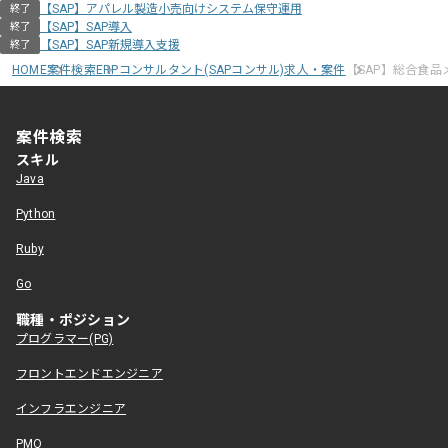
【SAP】アパレル製造小売向けシステム保守運用
終了
【SAP】SAP導入
終了
【SAP】SAP新規導入支援
終了
HOME
案件検索
ERPコンサルタント(SAPコンサル)求人・案件
【SAP】総合食
案件検索
スキル
Java
Python
Ruby
Go
職種・ポジション
プログラマー(PG)
フロントエンドエンジニア
インフラエンジニア
PMO