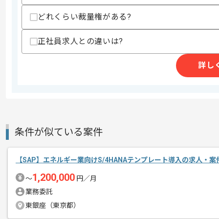
支払いサイト
15日
どれくらい裁量権がある?
正社員求人との違いは?
商談回数
1回
詳し
その他募集要項
募集人数
1人
作業開始日
2026/03/01
AWSアプリケーション開発、AWS構築
条件が似ている案件
エージェントからのコ
を展開している企業でございます。
メント
【SAP】エネルギー業向けS/4HANAテンプレート導入の求人・案
SAPの経験を活かすことができます。
1,200,000
〜
円／月
複数案件を保有している企業ですので、
業務委託
ご経験と実績に応じて別案件のご提案も
東銀座（東京都）
新しいアイディアや技術を積極的に導入