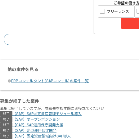
ご希望の働き
フリーランス
他の案件を見る
ERPコンサルタント(SAPコンサル)の案件一覧
募集が終了した案件
募集は終了していますが、参画先を探す際にお役立てください
【SAP】SAP固定資産管理モジュール導入
終了
【SAP】オープンポジション
終了
【SAP】SAP運用保守開発支援
終了
【SAP】定型運用保守開発
終了
【SAP】固定資産領域向けSAP導入
終了