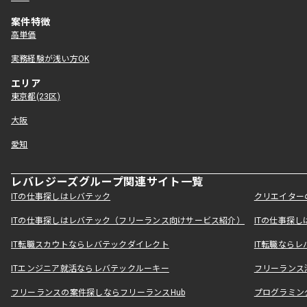
案件特徴
高単価
実務経験が浅い方OK
エリア
東京都(23区)
大阪
愛知
レバレジーズグループ関連サイト一覧
ITの仕事探しはレバテック
クリエイター
ITの仕事探しはレバテック（フリーランス向けサービス紹介）
ITの仕事探
IT転職スカウトならレバテックダイレクト
IT転職なら
ITエンジニア就活ならレバテックルーキー
フリーランス
フリーランスの案件探しならフリーランスHub
プログラミン