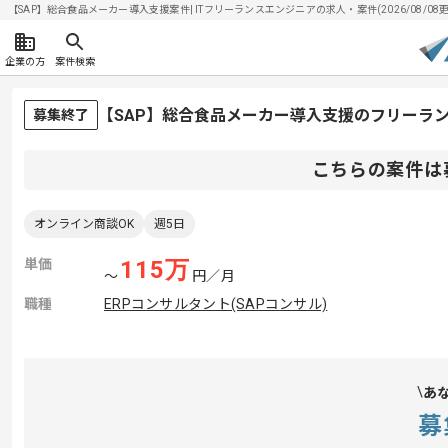
【SAP】総合食品メーカー導入支援案件| ITフリーランスエンジニアの求人・案件(2026/08/08更
企業の方
案件検索
【SAP】総合食品メーカー導入支援のフリーラ
募集終了
こちらの案件は
オンライン商談OK
週5日
単価
115
万
〜
円／月
職種
ERPコンサルタント(SAPコンサル)
あ
募