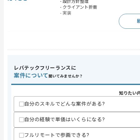
- 設計方針整理
- クライアント折衝
- 実装
求めるスキル
スキル
・SAP FIを用いた基本設計書作成経験
・設計方針整理の経験
・クライアント折衝経験
・実装経験
レバテックフリーランスに
案件について
歓迎スキル
聞いてみませんか？
・Fit&Gap分析の主導経験
知りたい
スキルに不安がある方へ
自分のスキルでどんな案件がある?
上記に似た経験やスキルをお持ちであれば申
自分の経験で単価はいくらになる?
精算条件
フルリモートで参画できる?
精算・お支払い
精算基準時間
140時間〜180時間