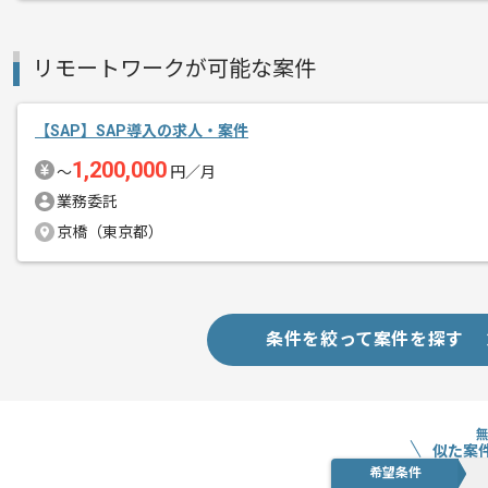
経験豊富なメンバーと成長が出来る環境
スキルアップされたい方、長期的に参画
リモートワークが可能な案件
【SAP】SAP導入の求人・案件
1,200,000
〜
円／月
業務委託
京橋（東京都）
条件を絞って案件を探す
似た案
希望条件