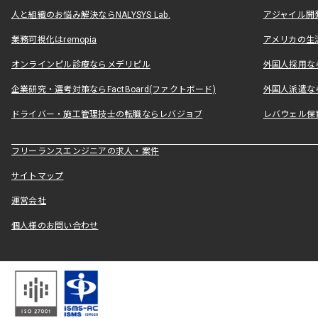
人と組織のお悩み解決ならNALYSYS Lab.
アジャイル開発なら
業務可視化はremopia
アメリカの生活
オンラインピル診療ならメデリピル
外国人採用ならLe
企業研究・選考対策ならFactBoard(ファクトボード)
外国人派遣なら
ドライバー・施工管理技士の転職ならレバジョブ
レバウェル保
フリーランスエンジニアの求人・案件
サイトマップ
運営会社
個人様のお問い合わせ