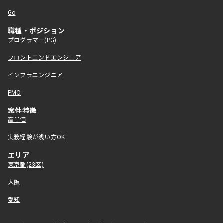
Go
職種・ポジション
プログラマー(PG)
フロントエンドエンジニア
インフラエンジニア
PMO
案件特徴
高単価
実務経験が浅い方OK
エリア
東京都(23区)
大阪
愛知