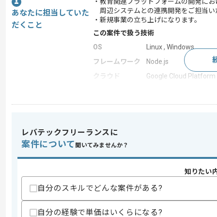
・教育関連プラットフォームの開発におけ
周辺システムとの連携開発をご担当い
あなたに担当していた
・新規事業の立ち上げになります。
だくこと
この案件で扱う技術
OS
Linux , Windows
フレームワーク
Node.js
クラウド
Google Cloud Platform
統合開発環境
IntelliJ IDEA
開発ツール
GitHub , JIRA
この案件のポイント
レバテックフリーランスに
業務内容
新規開発 , 自社製品開
案件について
聞いてみませんか？
担当領域/システ
クラウドサービス
ム
20代活躍中 , 30代活躍中
知りたい
特徴
術に積極的 , 自社内開
自分のスキルでどんな案件がある?
自分の経験で単価はいくらになる?
求めるスキル