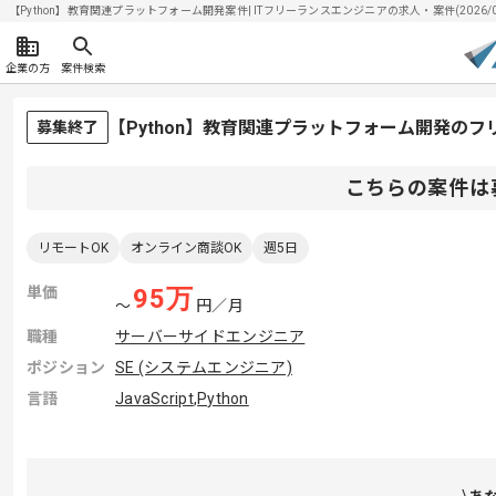
【Python】教育関連プラットフォーム開発案件| ITフリーランスエンジニアの求人・案件(2026/0
企業の方
案件検索
【Python】教育関連プラットフォーム開発の
募集終了
こちらの案件は
リモートOK
オンライン商談OK
週5日
単価
95
万
〜
円／月
職種
サーバーサイドエンジニア
ポジション
SE (システムエンジニア)
言語
JavaScript
,
Python