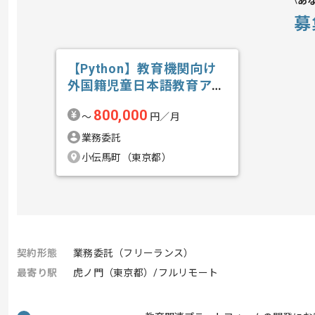
あ
募
【Python】教育機関向け
外国籍児童日本語教育アプ
リ開発の求人・案件
800,000
〜
円／月
業務委託
小伝馬町（東京都）
契約形態
業務委託（フリーランス）
最寄り駅
虎ノ門（東京都）/フルリモート