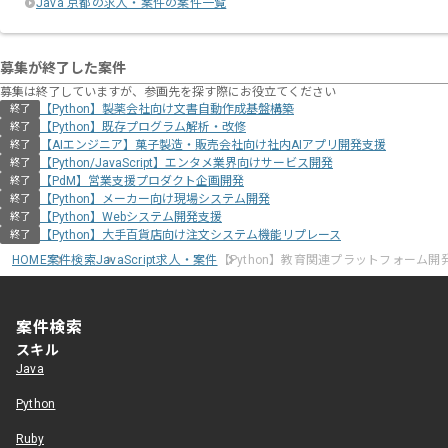
Java 京都の求人・案件の案件一覧
募集が終了した案件
募集は終了していますが、参画先を探す際にお役立てください
【Python】製薬会社向け文書自動作成基盤構築
終了
【Python】既存プログラム解析・改修
終了
【AIエンジニア】菓子製造・販売会社向け社内AIアプリ開発支援
終了
【Python/JavaScript】エンタメ業界向けサービス開発
終了
【PdM】営業支援プロダクト企画開発
終了
【Python】メーカー向け現場システム開発
終了
【Python】Webシステム開発支援
終了
【Python】大手百貨店向け注文システム機能リプレース
終了
HOME
案件検索
JavaScript求人・案件
【Python】教育関連プラットフォーム開
案件検索
スキル
Java
Python
Ruby