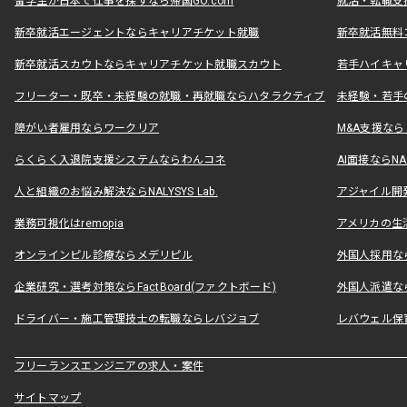
留学生が日本で仕事を探すなら帰国GO.com
就活・転職支
新卒就活エージェントならキャリアチケット就職
新卒就活無料
新卒就活スカウトならキャリアチケット就職スカウト
若手ハイキャ
フリーター・既卒・未経験の就職・再就職ならハタラクティブ
未経験・若手
障がい者雇用ならワークリア
M&A支援な
らくらく入退院支援システムならわんコネ
AI面接ならNAL
人と組織のお悩み解決ならNALYSYS Lab.
アジャイル開発なら
業務可視化はremopia
アメリカの生活
オンラインピル診療ならメデリピル
外国人採用ならLe
企業研究・選考対策ならFactBoard(ファクトボード)
外国人派遣なら
ドライバー・施工管理技士の転職ならレバジョブ
レバウェル保
フリーランスエンジニアの求人・案件
サイトマップ