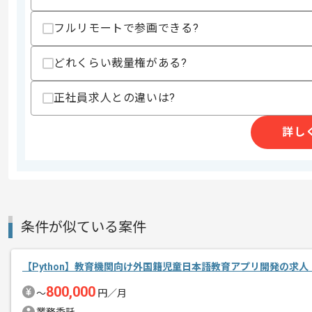
スキル
・GitおよびGithub操作経験
フルリモートで参画できる?
・Canvasを使った開発、導入経験
・API開発経験
・Pythonを用いた開発経験
どれくらい裁量権がある?
歓迎スキル
・SSOやOpenID Connectを利用し
正社員求人との違いは?
・アジャイル開発経験
詳し
スキルに不安がある方へ
上記に似た経験やスキルをお持ちであれば申
精算条件
有
条件が似ている案件
精算・お支払い
精算基準時間
140時間〜180時間
支払いサイト
15日
【Python】教育機関向け外国籍児童日本語教育アプリ開発の求人
800,000
〜
円／月