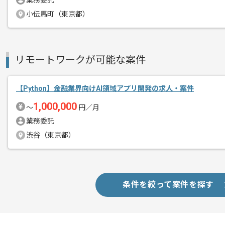
業務委託
商談回数
2回
その他募集要項
小伝馬町（東京都）
募集人数
1人
作業開始日
2020/10/01
リモートワークが可能な案件
チームで開発をしていただくので、 チ
エージェントからのコ
チーム開発経験を今後積んでいきたい方
【Python】金融業界向けAI領域アプリ開発の求人・案件
メント
1,000,000
〜
円／月
新技術を積極的に導入することを好む現
業務委託
日頃から新技術へのアンテナの高い方に
渋谷（東京都）
長期での参画を想定している企業ですの
「長期的に様々なことを経験してみたい
条件を絞って案件を探す