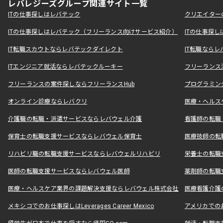
レバレジーズグループ関連サイト一覧
ITの仕事探しはレバテック
クリエイター
ITの仕事探しはレバテック（フリーランス向けサービス紹介）
ITの仕事探
IT転職スカウトならレバテックダイレクト
IT転職なら
ITエンジニア就活ならレバテックルーキー
フリーランス
フリーランスの案件探しならフリーランスHub
プログラミン
オンライン診療ならレバクリ
医療・ヘルス
介護職の転職・派遣サービスならレバウェル介護
看護師の転職
保育士の転職支援サービスならレバウェル保育士
医療技師の転
リハビリ職の転職支援サービスならレバウェルリハビリ
栄養士の転職
医師の転職支援サービスならレバウェル医師
薬剤師の転職
医療・ヘルスケア業界の課題解決支援ならレバウェル株式会社
医療看護介護の
メキシコでのお仕事探しはLeverages Career Mexico
アメリカでのお仕事