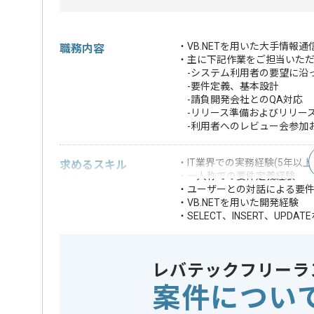
・VB.NETを用いた大手情
職務内容
・主に下記作業をご担当いた
-システム利用者の要望に沿
-要件定義、基本設計
-請負開発会社とのQA対応
-リリース準備およびリリー
-利用者へのレビュー会参加
・IT業界での実務経験(5年以上
求めるスキル
・一人称での要件定義経験
・ユーザーとの対話による要
・VB.NETを用いた開発経験
・SELECT、INSERT、UPDA
・上流工程に関す
・TFS、Visual
・HULFTの設定作
歓迎スキル
レバテックフリーラ
・OracleのDB構築
案件につい
・Webサーバの設
※上記に似た経験やスキルをお持ち