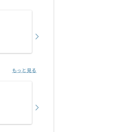
【C#】電子開示業務システム開発の求人・案
1,450,000
〜
円／月
業務委託
汐留（東京都）
もっと見る