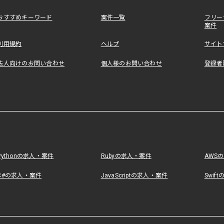
おすすめキーワード
案件一覧
フリー
案件
利用規約
ヘルプ
サイト
法人向けのお問い合わせ
個人様のお問い合わせ
登録者
Pythonの求人・案件
Rubyの求人・案件
AWS
C#の求人・案件
JavaScriptの求人・案件
Swif