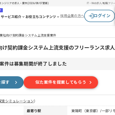
ンジニアの求人・案件(2026/08/07更新)
IT・Web求人/転職
フリ
！
ログイン
採用企業の方へ
サービス紹介
お役立ちコンテンツ
報通信業社向け契約課金システム上流支援案件
信業社向け契約課金システム上流支援のフリーランス求
案件は募集期間が終了しました
を探す
似た案件を提案してもらう
収支シミュレーション
）
最寄り駅
東陽町（東京都）/一部リ