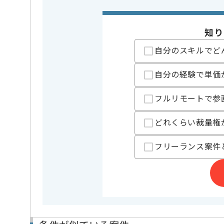
DB
この案件で扱う技術
Oracle
知り
業界
通信
この案件のポイント
自分のスキルでど
業務内容
システム開
自分の経験で単価
特徴
20代活躍中
仕事
フルリモートで参
精算条件
精算・お支払い
どれくらい裁量権
精算基準時間
140時間
支払いサイト
15日
フリーランス案件
担当者より
建設技術者アウトソーシング事業、SES事業等
を展開している企業でございます。
今回は大手情報通信業社向け契約課金システム上流支
に携わっていただきます。