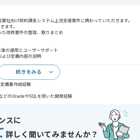
報通信業社向け契約課金システム上流支援案件に携わっていただきます。
だきます。
った改修要件の整理、取りまとめ
ス後の運用とユーザーサポート
および定義内容の説明
続きをみる
)
件定義書作成経験
TEなどのOracleやSQLを用いた開発経験
る座学研修受講、自己研鑽の経験
 Studioでのソースコミットやブランチ管理経験
業経験
ンスに
経験
て
定等に関する知見
詳しく聞いてみませんか？
であれば申し込み可能なケースもございます！まずはお気軽にご相談ください！