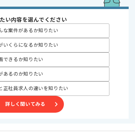
たい内容を選んでください
んな案件があるか知りたい
発 , 受託開発
がいくらになるか知りたい
 , 30代活躍中 , 40代活躍中 , 長期プロジェクト , BtoB向け , 新技術に積
画できるか知りたい
があるのか知りたい
〜180時間
と正社員求人の違いを知りたい
詳しく聞いてみる
援案件