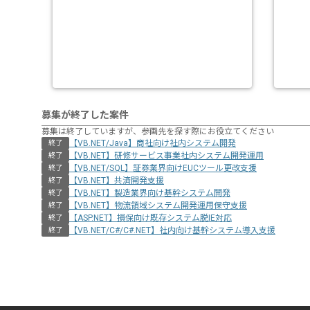
募集が終了した案件
募集は終了していますが、参画先を探す際にお役立てください
【VB.NET/Java】商社向け社内システム開発
終了
【VB.NET】研修サービス事業社内システム開発運用
終了
【VB.NET/SQL】証券業界向けEUCツール更改支援
終了
【VB.NET】共済開発支援
終了
【VB.NET】製造業界向け基幹システム開発
終了
【VB.NET】物流領域システム開発運用保守支援
終了
【ASP.NET】損保向け既存システム脱IE対応
終了
【VB.NET/C#/C#.NET】社内向け基幹システム導入支援
終了