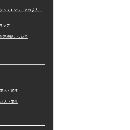
ランスエンジニアの求人・
マップ
限定機能について
の求人・案件
tの求人・案件