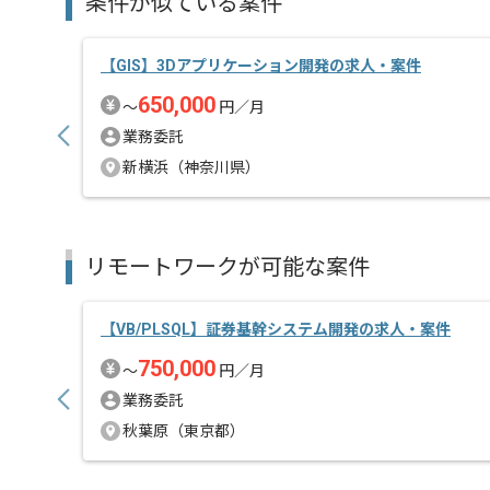
条件が似ている案件
VB.NETを用いた開発経験を活かしたい方にお勧めです
【GIS】3Dアプリケーション開発の求人・案件
基本的には、常駐とリモートのハイブリットでの作業
650,000
〜
円／月
業務委託
新横浜（神奈川県）
リモートワークが可能な案件
【VB/PLSQL】証券基幹システム開発の求人・案件
750,000
〜
円／月
業務委託
秋葉原（東京都）