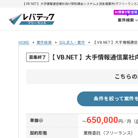
【 VB.NET 】大手情報通信業社向け契約課金システム上流支援案件| ITフリーランスエ
AI検索が新登場
案件検索
HOME
案件検索
SQL求人・案件
【 VB.NET 】大手情
【 VB.NET 】大手情報通
募集終了
こちらの
条件を絞って案件
650,000
単価
〜
円／月
（
契約形態
業務委託（フリーランス）