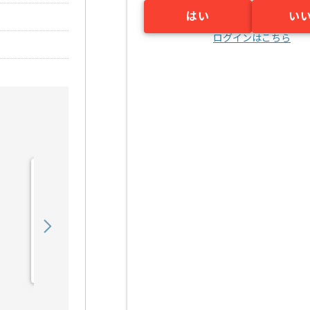
はい
い
ログインはこちら
【C#】電子開示業務シス
テム開発の求人・案件
1,450,000
〜
円／月
業務委託
汐留（東京都）