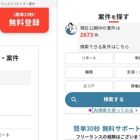
ーランスクリエイター案件
\
簡単30秒
/
案件
探す
を
無料登録
現在公開中の案件は
2673
件
検索できる条件はこちら
人・案件
リモート
単
職種
言語・
エリア
稼働
検索する
AI検索を使ってみる
簡単30秒 無料サポー
モート
フリーランスの経験はございま