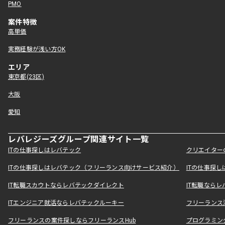
PMO
案件特徴
高単価
実務経験が浅い方OK
エリア
東京都(23区)
大阪
愛知
レバレジーズグループ関連サイト一覧
ITの仕事探しはレバテック
クリエイター
ITの仕事探しはレバテック（フリーランス向けサービス紹介）
ITの仕事探
IT転職スカウトならレバテックダイレクト
IT転職なら
ITエンジニア就活ならレバテックルーキー
フリーランス
フリーランスの案件探しならフリーランスHub
プログラミン