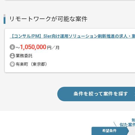
リモートワークが可能な案件
【コンサル/PM】SIer向け運用ソリューション刷新推進の求人・
1,050,000
〜
円／月
業務委託
有楽町（東京都）
条件を絞って案件を探す
似た案
希望条件