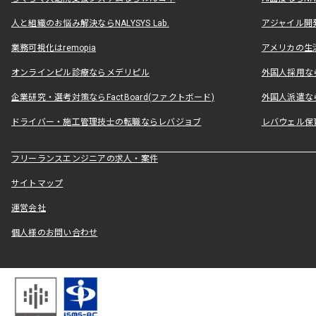
人と組織のお悩み解決ならNALYSYS Lab.
アジャイル開発なら
業務可視化はremopia
アメリカの生活
オンラインピル診療ならメデリピル
外国人採用ならLe
企業研究・選考対策ならFactBoard(ファクトボード)
外国人派遣なら
ドライバー・施工管理技士の転職ならレバジョブ
レバウェル保
フリーランスエンジニアの求人・案件
サイトマップ
運営会社
個人様のお問い合わせ