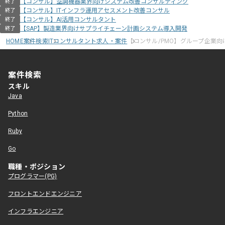
【コンサル】空調機器業界向けシステム改善コンサルティング
終了
【コンサル】ITインフラ運用アセスメント改善コンサル
終了
【コンサル】AI活用コンサルタント
終了
【SAP】製造業界向けサプライチェーン計画システム導入開発
終了
HOME
案件検索
ITコンサルタント求人・案件
【コンサル/PMO】グループ企業
案件検索
スキル
Java
Python
Ruby
Go
職種・ポジション
プログラマー(PG)
フロントエンドエンジニア
インフラエンジニア