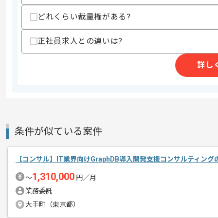
上記に似た経験やスキルをお持ちであれば申
どれくらい裁量権がある?
正社員求人との違いは?
商談回数
2回
その他募集要項
詳し
募集人数
1人
作業開始日
2026/05/01
コンサルやPMOの経験を活かすことが
エージェントからのコ
条件が似ている案件
複数案件を保有している企業ですので、
メント
ご経験と実績に応じて別案件のご提案も
【コンサル】IT業界向けGraphDB導入開発支援コンサルティン
新しいアイディアや技術を積極的に導入
1,310,000
経験豊富なメンバーと成長が出来る環境
〜
円／月
スキルアップされたい方、長期的に参画
業務委託
大手町（東京都）