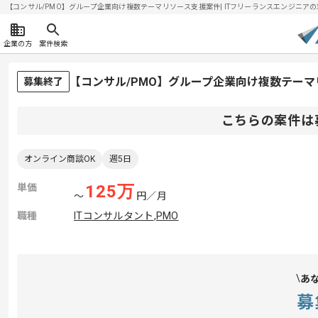
【コンサル/PMO】グループ企業向け複数テーマリソース支援案件| ITフリーランスエンジニアの求人・
企業の方
案件検索
【コンサル/PMO】グループ企業向け複数テー
募集終了
こちらの案件は
オンライン商談OK
週5日
単価
125
万
〜
円／月
職種
ITコンサルタント
,
PMO
あ
募