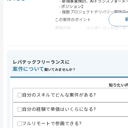
- 新規事業検討、AIトランスフォーメ
- ポジション2
- 複数プロジェクトデリバリー管理(Pg
この案件のポイント
業務内容
ベンダーコントロール
特徴
20代活躍中 , 30代活躍
求めるスキル
レバテックフリーランスに
スキル
・ポジション1
案件について
聞いてみませんか？
- 新規事業検討経験
- AI戦略等の高い企画や戦略立案可能な
・ポジション2
知りたい
- PMやPMO経験
- 複数プロジェクト管理や推進経験
自分のスキルでどんな案件がある?
歓迎スキル
自分の経験で単価はいくらになる?
・英語を用いた実務経験(ビジネスレベル
・伴走支援経験
フルリモートで参画できる?
スキルに不安がある方へ