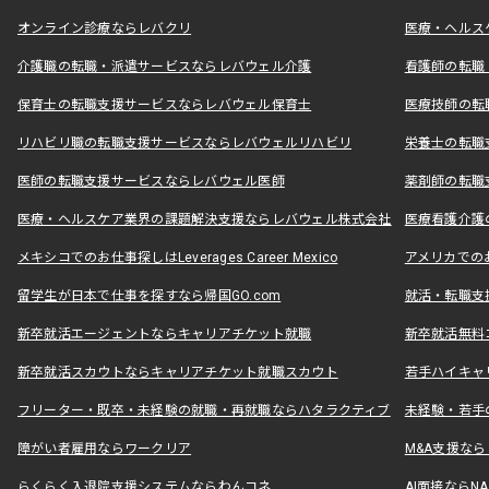
オンライン診療ならレバクリ
医療・ヘルス
介護職の転職・派遣サービスならレバウェル介護
看護師の転職
保育士の転職支援サービスならレバウェル保育士
医療技師の転
リハビリ職の転職支援サービスならレバウェルリハビリ
栄養士の転職
医師の転職支援サービスならレバウェル医師
薬剤師の転職
医療・ヘルスケア業界の課題解決支援ならレバウェル株式会社
医療看護介護の
メキシコでのお仕事探しはLeverages Career Mexico
アメリカでのお仕事
留学生が日本で仕事を探すなら帰国GO.com
就活・転職支
新卒就活エージェントならキャリアチケット就職
新卒就活無料
新卒就活スカウトならキャリアチケット就職スカウト
若手ハイキャ
フリーター・既卒・未経験の就職・再就職ならハタラクティブ
未経験・若手
障がい者雇用ならワークリア
M&A支援な
らくらく入退院支援システムならわんコネ
AI面接ならNAL