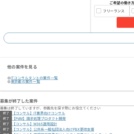
ご希望の働き
フリーランス
他の案件を見る
ITコンサルタントの案件一覧
東京都の案件一覧
募集が終了した案件
募集は終了していますが、参画先を探す際にお役立てください
【コンサル】IT業界向けコンサル
終了
【PdM】請求処理プロダクト開発
終了
【コンサル】M365運用設計
終了
【コンサル】公共系一般社団法人向けPBX更改支援
終了