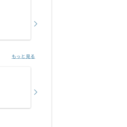
【PL】入管システム開発支援の求人・案件
1,050,000
〜
円／月
業務委託
日比谷（東京都）
もっと見る
【PM】医療ヘルスケア向けITサービス開発
750,000
〜
円／月
業務委託
渋谷（東京都）