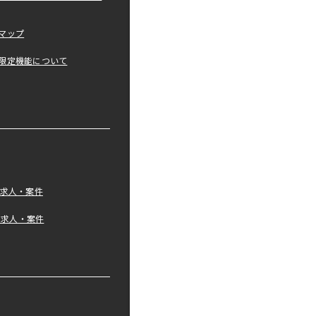
マップ
限定機能について
の求人・案件
tの求人・案件