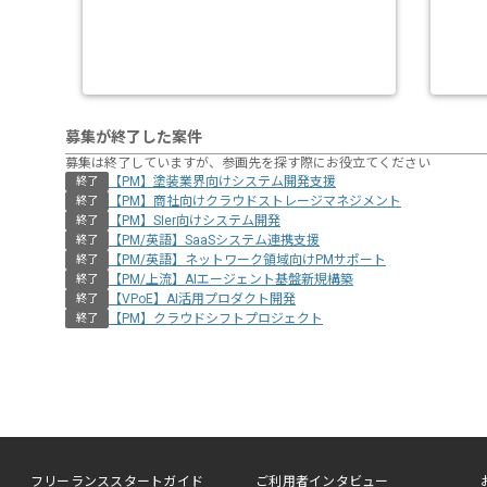
募集が終了した案件
募集は終了していますが、参画先を探す際にお役立てください
【PM】塗装業界向けシステム開発支援
終了
【PM】商社向けクラウドストレージマネジメント
終了
【PM】SIer向けシステム開発
終了
【PM/英語】SaaSシステム連携支援
終了
【PM/英語】ネットワーク領域向けPMサポート
終了
【PM/上流】AIエージェント基盤新規構築
終了
【VPoE】AI活用プロダクト開発
終了
【PM】クラウドシフトプロジェクト
終了
フリーランススタートガイド
ご利用者インタビュー