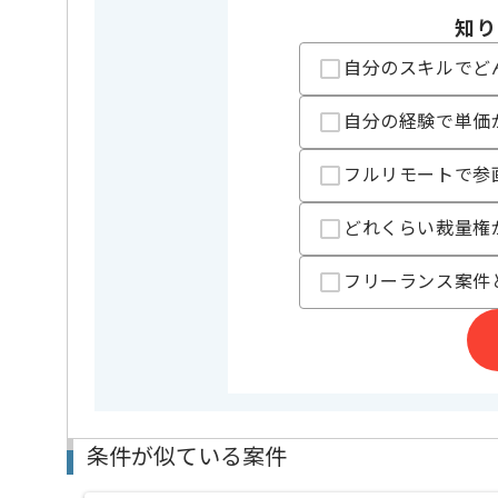
知り
担当者より
自分のスキルでど
レバテックでの実績がある企業の案件でございます。
PMやPMOの経験を活かすことができます。
自分の経験で単価
新しいアイディアや技術を積極的に導入し、
経験豊富なメンバーと成長が出来る環境でございます
フルリモートで参
スキルアップされたい方、長期的に参画されたい方に
基本的には一部リモート作業を見込んでおります。
どれくらい裁量権
フリーランス案件
条件が似ている案件