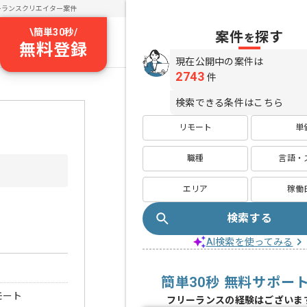
ーランスクリエイター案件
\
簡単30秒
/
案件
探す
を
無料登録
現在公開中の案件は
2743
件
検索できる条件はこちら
リモート
単
職種
言語・
エリア
稼働
検索する
AI検索を使ってみる
簡単30秒 無料サポー
モート
フリーランスの経験はございま