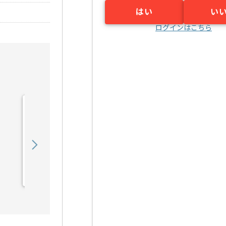
はい
い
ログインはこちら
【PL】入管システム開発
支援の求人・案件
1,050,000
〜
円／月
業務委託
日比谷（東京都）