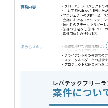
・グローバルプロジェクトのP
職務内容
・主に下記作業をご担当いた
- プロジェクトの進捗管理、ス
- 会議におけるファシリテーシ
- 国内外のステークホルダー
- 業務の仕組み化: 業務フロー
- 海外団体との渉外対応:
・英語を用いた実務経験(ビジ
求めるスキル
・プロジェクト管理経験
・クライアント外の会議での
・ステークホルダーとの折衝
・プロジェクト課題の可視化
※上記に似た経験やスキルをお持ち
レバテックフリーラ
業界
医療･福祉
この案件のポイント
案件につい
業務内容
ベンダー
特徴
参画実績あり