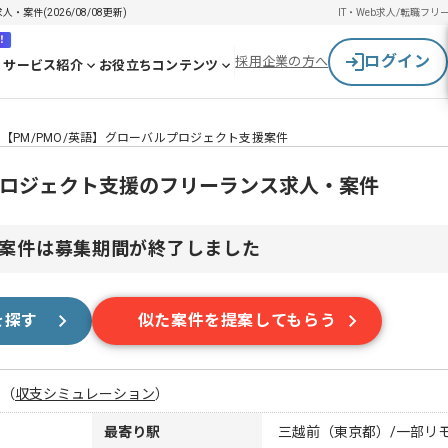
案件(2026/08/08更新)
IT・Web求人/転職
フリ
！
ログイン
採用企業の方へ
サービス紹介
お役立ちコンテンツ
【PM/PMO/英語】グローバルプロジェクト支援案件
ルプロジェクト支援のフリーランス求人・案件
案件は募集期間が終了しました
を探す
似た案件を提案してもらう
月
（
収支シミュレーション
）
最寄り駅
三越前（東京都）/一部リ