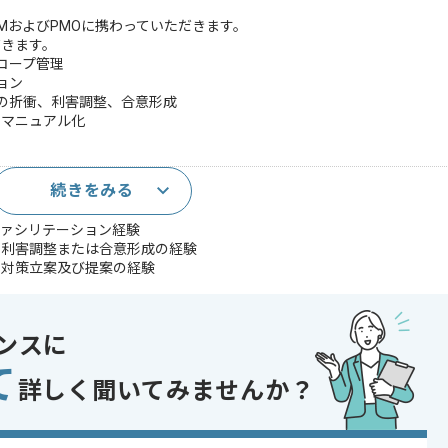
MおよびPMOに携わっていただきます。
だきます。
コープ管理
ョン
との折衝、利害調整、合意形成
のマニュアル化
続きをみる
ネスレベル)
ファシリテーション経験
や利害調整または合意形成の経験
と対策立案及び提案の経験
であれば申し込み可能なケースもございます！まずはお気軽にご相談ください！
ンスに
て
コントロール
詳しく聞いてみませんか？
 , 20代活躍中 , 30代活躍中