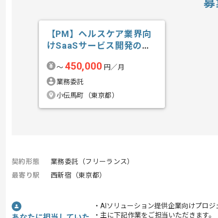
募
【PM】ヘルスケア業界向
けSaaSサービス開発の求
人・案件
450,000
〜
円／月
業務委託
小伝馬町（東京都）
契約形態
業務委託（フリーランス）
最寄り駅
西新宿（東京都）
・AIソリューション提供企業向けプロ
・主に下記作業をご担当いただきます。
あなたに担当していた