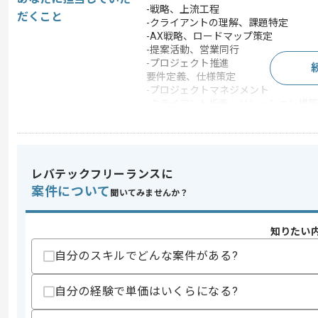
-戦略、上流工程
だくこと
-クライアントの理解、課題特定
-AX戦略、ロードマップ策定
-提案活動、営業同行
-プロジェクト推進
要件定義、仕様策定
-プロジェクトマネジメント
-クライアント折衝、リレーション構築
-技術検証、ハンズオン
-技術検証やプロトタイピング
-報告書やドキュメント作成
この案件のポイント
レバテックフリーランスに
業務内容
自然言語処理 , システム
案件について
聞いてみませんか？
特徴
20代活躍中 , 30代活躍
知りたい
自分のスキルでどんな案件がある?
求めるスキル
スキル
・プロジェクトマネージャーとしての経験
自分の経験で単価はいくらになる?
・PythonやJavaScript等を用いた開発
歓迎スキル