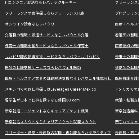
ITエンジニア就活ならレバテックルーキー
フリーランス
フリーランスの案件探しならフリーランスHub
プログラミン
オンライン診療ならレバクリ
医療・ヘルス
介護職の転職・派遣サービスならレバウェル介護
看護師の転職
保育士の転職支援サービスならレバウェル保育士
医療技師の転
リハビリ職の転職支援サービスならレバウェルリハビリ
栄養士の転職
医師の転職支援サービスならレバウェル医師
薬剤師の転職
医療・ヘルスケア業界の課題解決支援ならレバウェル株式会社
医療看護介護の
メキシコでのお仕事探しはLeverages Career Mexico
アメリカでのお仕事
留学生が日本で仕事を探すなら帰国GO.com
就活・転職支
新卒就活エージェントならキャリアチケット就職
新卒就活無料
新卒就活スカウトならキャリアチケット就職スカウト
若手ハイキャ
フリーター・既卒・未経験の就職・再就職ならハタラクティブ
未経験・若手