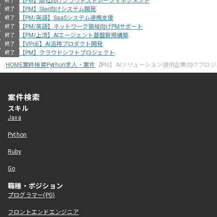
【PM】商社向けクラウドストレージマネジメント
終了
【PM】SIer向けシステム開発
終了
【PM/英語】SaaSシステム連携支援
終了
【PM/英語】ネットワーク領域向けPMサポート
終了
【PM/上流】AIエージェント基盤新規構築
終了
【VPoE】AI活用プロダクト開発
終了
【PM】クラウドシフトプロジェクト
終了
HOME
案件検索
Python求人・案件
【PM】AIソリューション提供企業向けプロ
案件検索
スキル
Java
Python
Ruby
Go
職種・ポジション
プログラマー(PG)
フロントエンドエンジニア