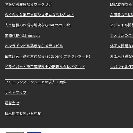
障がい者雇用ならワークリア
M&A支援な
らくらく入退院支援システムならわんコネ
AI面接ならNAL
人と組織のお悩み解決ならNALYSYS Lab.
アジャイル開発なら
業務可視化はremopia
アメリカの生活
オンラインピル診療ならメデリピル
外国人採用ならLe
企業研究・選考対策ならFactBoard(ファクトボード)
外国人派遣なら
ドライバー・施工管理技士の転職ならレバジョブ
レバウェル保
フリーランスエンジニアの求人・案件
サイトマップ
運営会社
個人様のお問い合わせ