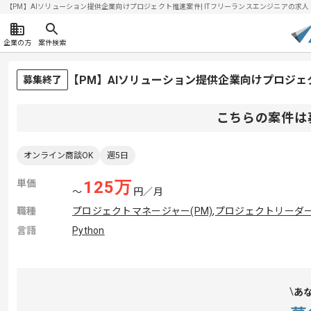
【PM】AIソリューション提供企業向けプロジェクト推進案件| ITフリーランスエンジニアの求人・案件
企業の方
案件検索
【PM】AIソリューション提供企業向けプロジ
募集終了
こちらの案件は
オンライン商談OK
週5日
単価
125
万
〜
円／月
職種
プロジェクトマネージャー(PM)
,
プロジェクトリーダー(
言語
Python
あ