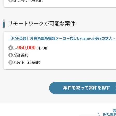
小伝馬町（東京都）
複数案件を保有している企業ですので、
ご経験と実績に応じて別案件のご提案も
新しいアイディアや技術を積極的に導入
リモートワークが可能な案件
経験豊富なメンバーと成長が出来る環境
スキルアップされたい方、長期的に参画
【PM/英語】外資系医療機器メーカー向けDynamics移行の求人
950,000
〜
円／月
業務委託
九段下（東京都）
条件を絞って案件を探す
似た案