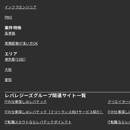
インフラエンジニア
PMO
案件特徴
高単価
実務経験が浅い方OK
エリア
東京都(23区)
大阪
愛知
レバレジーズグループ関連サイト一覧
ITの仕事探しはレバテック
クリエイター
ITの仕事探しはレバテック（フリーランス向けサービス紹介）
ITの仕事探
IT転職スカウトならレバテックダイレクト
IT転職なら