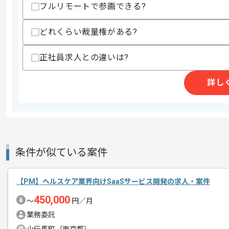
フルリモートで参画できる?
・SaaSプロダクトにおけるプリセール
・Generative AIやLLMおよびRAG 
・PMP もしくは IPA プロジェクトマ
どれくらい裁量権がある?
・事業開発や新規事業立ち上げの経験
・マーケティングの戦略立案やデータア
正社員求人との違いは?
スキルに不安がある方へ
詳し
上記に似た経験やスキルをお持ちであれば申
商談回数
2回
その他募集要項
募集人数
1人
条件が似ている案件
作業開始日
2026/05/01
【PM】ヘルスケア業界向けSaaSサービス開発の求人・案件
450,000
レバテックでの実績がある企業の案件で
〜
円／月
エージェントからのコ
業務委託
メント
PMの経験を活かすことができます。