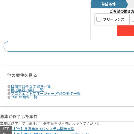
希望条件
ご希望の働き
フリーランス
他の案件を見る
自然言語処理の案件一覧
機械学習の案件一覧
プロジェクトマネージャー(PM)の案件一覧
PMOの案件一覧
募集が終了した案件
募集は終了していますが、参画先を探す際にお役立てください
【PM】塗装業界向けシステム開発支援
終了