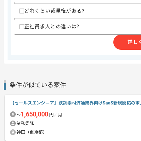
その他募集要項
募集人数
1人
どれくらい裁量権がある?
作業開始日
2026/05/11
正社員求人との違いは?
レバテックでの実績がある企業の案件で
詳し
エージェントからのコ
メント
営業の経験を活かすことができます。
複数案件を保有している企業ですので、
ご経験と実績に応じて別案件のご提案も
新しいアイディアや技術を積極的に導入
条件が似ている案件
経験豊富なメンバーと成長が出来る環境
スキルアップされたい方、長期的に参画
【セールスエンジニア】鉄鋼素材流通業界向けSaaS新規開拓の求
1,650,000
〜
円／月
基本的には常駐での作業を見込んでおり
業務委託
神田（東京都）