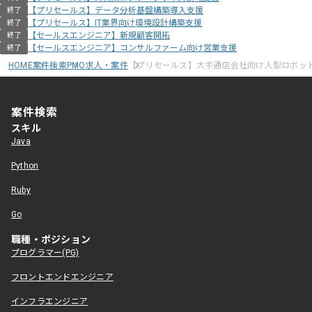
【プリセールス】データ分析基盤構築導入支援
終了
【プリセールス】IT業界向け環境設計構築支援
終了
【セールスエンジニア】新規顧客開拓
終了
【セールスエンジニア】コンサルファーム向け営業支援
終了
HOME
案件検索
PMO求人・案件
【プリセールス】大手通信会社向け人型ロボッ
案件検索
スキル
Java
Python
Ruby
Go
職種・ポジション
プログラマー(PG)
フロントエンドエンジニア
インフラエンジニア