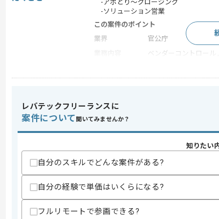
-アポとり〜クロージング
-ソリューション営業
この案件のポイント
業界
官公庁
業務内容
ベンダーコントロール 
特徴
参画実績あり , 20代活躍
レバテックフリーランスに
求めるスキル
スキル
案件について
・法人営業経験
聞いてみませんか？
・新規開拓営業経験
・法人決裁者向けの資料作成スキル
知りたい
スキルに不安がある方へ
自分のスキルでどんな案件がある?
上記に似た経験やスキルをお持ちであれば申
自分の経験で単価はいくらになる?
商談回数
2回
フルリモートで参画できる?