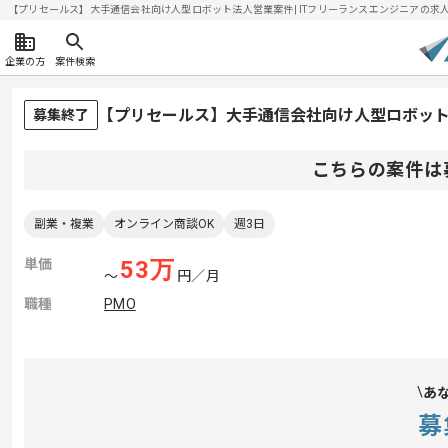
【プリセールス】大手通信会社向け人型ロボット法人営業案件| ITフリーランスエンジニアの求人・案件
企業の方
案件検索
【プリセールス】大手通信会社向け人型ロボッ
募集終了
こちらの案件は
副業・複業
オンライン商談OK
週3日
単価
53
万
〜
円／月
職種
PMO
あ
募