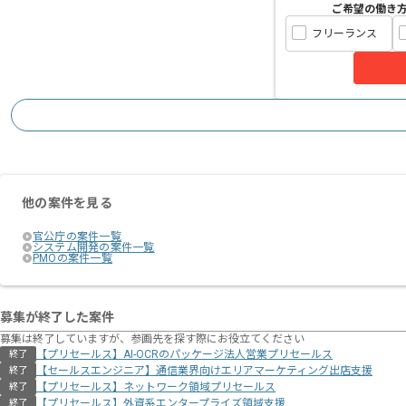
ご希望の働き
フリーランス
他の案件を見る
官公庁の案件一覧
システム開発の案件一覧
PMOの案件一覧
募集が終了した案件
募集は終了していますが、参画先を探す際にお役立てください
【プリセールス】AI-OCRのパッケージ法人営業プリセールス
終了
【セールスエンジニア】通信業界向けエリアマーケティング出店支援
終了
【プリセールス】ネットワーク領域プリセールス
終了
【プリセールス】外資系エンタープライズ領域支援
終了