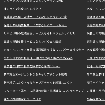
フリーランスの案件探しならフリーランスHub
プログラミン
オンライン診療ならレバクリ
医療・ヘルス
介護職の転職・派遣サービスならレバウェル介護
看護師の転職
保育士の転職支援サービスならレバウェル保育士
医療技師の転
リハビリ職の転職支援サービスならレバウェルリハビリ
栄養士の転職
医師の転職支援サービスならレバウェル医師
薬剤師の転職
医療・ヘルスケア業界の課題解決支援ならレバウェル株式会社
医療看護介護の
メキシコでのお仕事探しはLeverages Career Mexico
アメリカでのお仕事
留学生が日本で仕事を探すなら帰国GO.com
就活・転職支
新卒就活エージェントならキャリアチケット就職
新卒就活無料
新卒就活スカウトならキャリアチケット就職スカウト
若手ハイキャ
フリーター・既卒・未経験の就職・再就職ならハタラクティブ
未経験・若手
障がい者雇用ならワークリア
M&A支援な