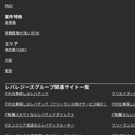
PMO
案件特徴
高単価
実務経験が浅い方OK
エリア
東京都(23区)
大阪
愛知
レバレジーズグループ関連サイト一覧
ITの仕事探しはレバテック
クリエイター
ITの仕事探しはレバテック（フリーランス向けサービス紹介）
ITの仕事探
IT転職スカウトならレバテックダイレクト
IT転職なら
ITエンジニア就活ならレバテックルーキー
フリーランス