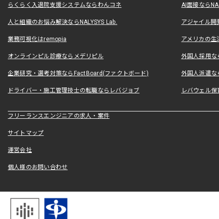
らくらく入退院支援システムならわんコネ
AI面接ならNAL
人と組織のお悩み解決ならNALYSYS Lab.
アジャイル開発なら
業務可視化はremopia
アメリカの生活
オンラインピル診療ならメデリピル
外国人採用ならLe
企業研究・選考対策ならFactBoard(ファクトボード)
外国人派遣なら
ドライバー・施工管理技士の転職ならレバジョブ
レバウェル保
フリーランスエンジニアの求人・案件
サイトマップ
運営会社
個人様のお問い合わせ