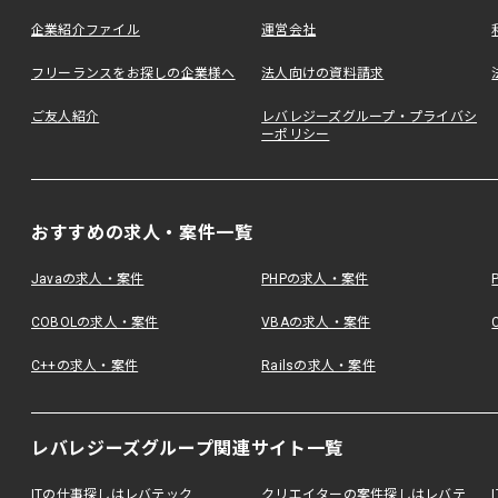
企業紹介ファイル
運営会社
フリーランスをお探しの企業様へ
法人向けの資料請求
ご友人紹介
レバレジーズグループ・プライバシ
ーポリシー
おすすめの求人・案件一覧
Javaの求人・案件
PHPの求人・案件
COBOLの求人・案件
VBAの求人・案件
C++の求人・案件
Railsの求人・案件
レバレジーズグループ関連サイト一覧
ITの仕事探しはレバテック
クリエイターの案件探しはレバテ