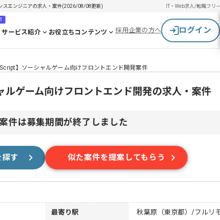
スエンジニアの求人・案件(2026/08/08更新)
IT・Web求人/転職
フリ
！
ログイン
採用企業の方へ
サービス紹介
お役立ちコンテンツ
aScript】ソーシャルゲーム向けフロントエンド開発案件
ソーシャルゲーム向けフロントエンド開発の求人・案件
案件は募集期間が終了しました
を探す
似た案件を提案してもらう
最寄り駅
秋葉原（東京都）/フルリ