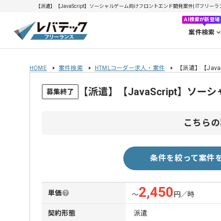
【派遣】【JavaScript】ソーシャルゲーム向けフロントエンド開発案件| ITフリーラン
AI検索が新登場
案件検索
HOME
案件検索
HTMLコーダー求人・案件
【派遣】【Jav
【派遣】【JavaScript】
募集終了
こちらの
条件を絞って案件
2,450
単価
〜
円／時
契約形態
派遣