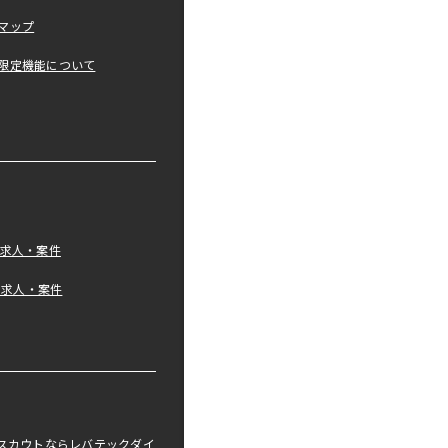
マップ
限定機能について
の求人・案件
tの求人・案件
職スカウトならレバテックダイ