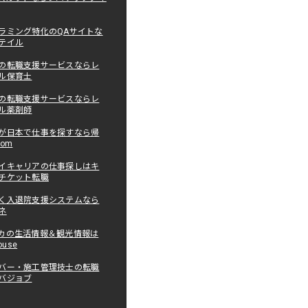
ラミング特化のQAサイトな
テイル
の転職支援サービスならレ
ル保育士
の転職支援サービスならレ
ル薬剤師
が日本で仕事を探すなら帰
com
イキャリアの仕事探しはキ
チケット転職
く入退院支援システムなら
ネ
カの生活情報＆観光情報は
ouse
バー・施工管理技士の転職
バジョブ