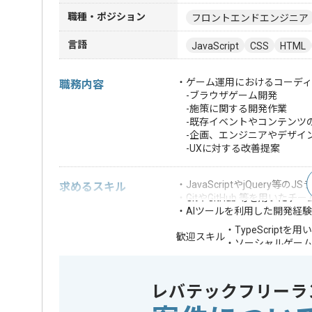
職種・ポジション
フロントエンドエンジニア
言語
JavaScript
CSS
HTML
・ゲーム運用におけるコーデ
職務内容
-ブラウザゲーム開発
-施策に関する開発作業
-既存イベントやコンテンツ
-企画、エンジニアやデザイ
-UXに対する改善提案
・JavaScriptやjQuery
求めるスキル
・GitやGitHub 等を用いた
・AIツールを利用した開発経験
・TypeScript
歓迎スキル
・ソーシャルゲー
※上記に似た経験やスキルをお持ち
レバテックフリーラ
フレームワーク
jQuery
この案件で扱う技術