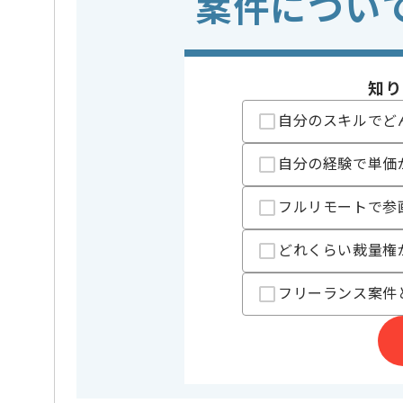
案件につい
開発ツール
GitHub , Gi
業界
ソーシャ
この案件のポイント
特徴
参画実績あり
知り
自分のスキルでど
担当者より
自分の経験で単価
ソーシャルゲームやBtoC向けコンテンツなどを
世の中に多数展開している有名企業にご参画いただき
フルリモートで参
コミュニケーションをとりながら作業を進められる方
向上心があり、新しい技術への学習意欲がある方は、
どれくらい裁量権
現場の風土になじみやすく、作業しやすい環境です。
フリーランス案件