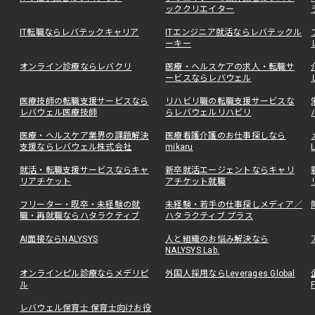
ッククリエイター
IT転職ならレバテックキャリア
ITエンジニア就活ならレバテックル
ーキー
オンライン診療ならレバクリ
医療・ヘルスケアの求人・転職サ
ービスならレバウェル
医療技師の転職支援サービスなら
リハビリ職の転職支援サービスな
レバウェル医療技師
らレバウェルリハビリ
医療・ヘルスケア業界の課題解決
医療看護介護のお仕事探しなら
支援ならレバウェル株式会社
mikaru
就活・転職支援サービスならキャ
新卒就活エージェントならキャリ
リアチケット
アチケット就職
フリーター・既卒・未経験の就
未経験・若手の仕事探しメディア／
職・再就職ならハタラクティブ
ハタラクティブ プラス
AI面接ならNALYSYS
人と組織のお悩み解決なら
NALYSYS Lab.
オンラインピル診療ならメデリピ
外国人採用ならLeverages Global
ル
レバウェル保育士 保育士向けお役