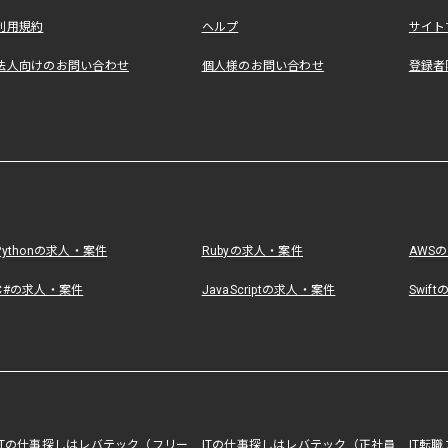
利用規約
ヘルプ
サイト
法人向けのお問い合わせ
個人様のお問い合わせ
登録者
Pythonの求人・案件
Rubyの求人・案件
AWS
C#の求人・案件
JavaScriptの求人・案件
Swif
ITの仕事探しはレバテック（フリー
ITの仕事探しはレバテック（正社員
IT転