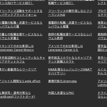
ランス向けサービス紹介）
転職サービス紹介）
レクト
フリーランス活動をサポートする
フリーランスの案件探しならフリ
プログ
レバテックプラットフォーム
ーランスHub
らテラ
介護職の転職・派遣サービスなら
看護師の転職・派遣サービスなら
保育士
レバウェル介護
レバウェル看護
バウェ
栄養士の転職支援サービスならレ
医師の転職支援サービスならレバ
薬剤師
バウェル栄養士
ウェル医師
バウェ
メキシコでのお仕事探しは
アメリカでのお仕事探しは
留学生
Leverages Career Mexico
Leverages Career U.S.
国GO.
新卒就活無料コミュニティならキャ
新卒就活スカウトならキャリアチ
若手ハ
リアチケットカフェ
ケット就職スカウト
ャリア
障がい者雇用ならワークリア
M&A支援ならレバレジーズM&Aア
らくら
ドバイザリー
わんコ
アジャイル開発ならagile effect
業務可視化はremopia
アメリ
Lighth
企業研究・選考対策なら
外国人派遣ならFNC
ドライ
FactBoard(ファクトボード)
ならレ