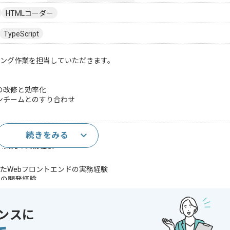
HTMLコーダー
TypeScript
ィング作業を担当していただきます。
の改修と効率化
ンチームとのすり合わせ
続きをみる
等のJSライブラリの実装経験（2年）
チーム開発の実務経験
を用いたWebフロントエンドの実務経験
ムの開発経験
であれば申し込み可能なケースもございます！まずはお気軽にご相談ください！
ンスに