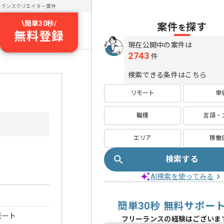
ーランスクリエイター案件
\
簡単30秒
/
案件
探す
を
無料登録
現在公開中の案件は
2743
件
検索できる条件はこちら
リモート
単
職種
言語・
エリア
稼働
検索する
AI検索を使ってみる
簡単30秒 無料サポー
モート
フリーランスの経験はございま