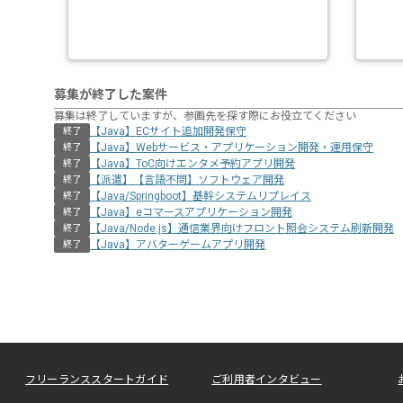
募集が終了した案件
募集は終了していますが、参画先を探す際にお役立てください
【Java】ECサイト追加開発保守
終了
【Java】Webサービス・アプリケーション開発・運用保守
終了
【Java】ToC向けエンタメ予約アプリ開発
終了
【派遣】【言語不問】ソフトウェア開発
終了
【Java/Springboot】基幹システムリプレイス
終了
【Java】eコマースアプリケーション開発
終了
【Java/Node.js】通信業界向けフロント照会システム刷新開発
終了
【Java】アバターゲームアプリ開発
終了
フリーランススタートガイド
ご利用者インタビュー