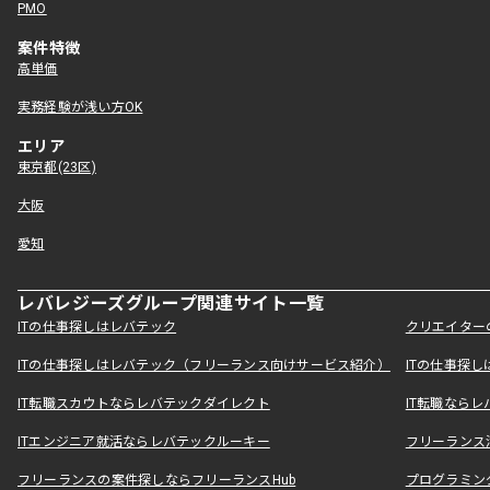
PMO
案件特徴
高単価
実務経験が浅い方OK
エリア
東京都(23区)
大阪
愛知
レバレジーズグループ関連サイト一覧
ITの仕事探しはレバテック
クリエイター
ITの仕事探しはレバテック（フリーランス向けサービス紹介）
ITの仕事探
IT転職スカウトならレバテックダイレクト
IT転職なら
ITエンジニア就活ならレバテックルーキー
フリーランス
フリーランスの案件探しならフリーランスHub
プログラミン