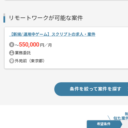
エージェントからのコ
メント
メンバー同士の壁がなくフラットな環境
リモートワークが可能な案件
全員で面白いモノを生み出していこうと
チームワークが非常に良いです。
【新規/ 運用中ゲーム】スクリプトの求人・案件
550,000
〜
円／月
幅広く経験を積みたい方におすすめです
業務委託
外苑前（東京都）
条件を絞って案件を探す
似た案
希望条件