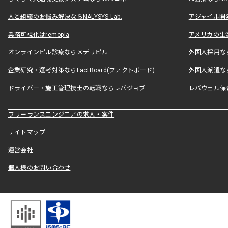
人と組織のお悩み解決ならNALYSYS Lab.
アジャイル開発なら
業務可視化はremopia
アメリカの生活
オンラインピル診療ならメデリピル
外国人採用ならLe
企業研究・選考対策ならFactBoard(ファクトボード)
外国人派遣なら
ドライバー・施工管理技士の転職ならレバジョブ
レバウェル保
フリーランスエンジニアの求人・案件
サイトマップ
運営会社
個人様のお問い合わせ