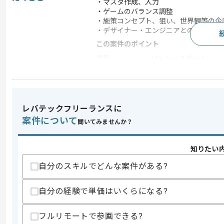
・マスタ作成、入力
・ゲームのバランス調整
・施策コンセプト、狙い、世界観等の企
・デザイナー・エンジニアとの調整
この案件のポイント
業界
ソーシャルゲーム
業務内容
追加開発
特徴
20代活躍中 , 30代活躍
レバテックフリーランスに
案件について
聞いてみませんか？
求めるスキル
スキル
・ソーシャル/モバイルゲーム業界での
知りたい
・ゲームの価値を向上する設計、データ
自分のスキルでどんな案件がある?
歓迎スキル
・ゲーム運営に対する強い情熱
・予算管理、売上管理、戦略立案の経験
自分の経験で単価はいくらになる?
・ゲーム、漫画、アニメ等のエンターテ
・ゲーム関連ドキュメント（企画書、仕
フルリモートで参画できる?
・プログラムの知識がある