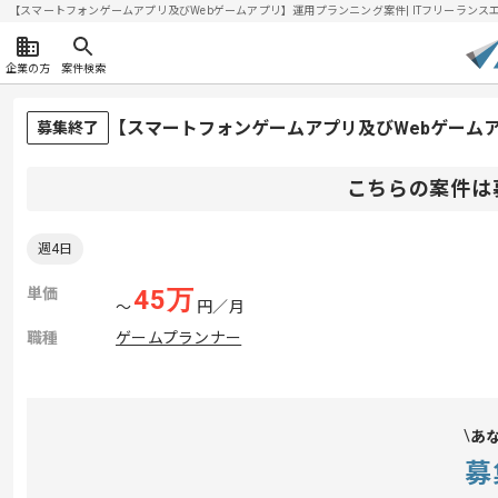
【スマートフォンゲームアプリ及びWebゲームアプリ】運用プランニング案件| ITフリーランスエンジ
企業の方
案件検索
【スマートフォンゲームアプリ及びWebゲーム
募集終了
こちらの案件は
週4日
単価
45
万
〜
円／月
職種
ゲームプランナー
あ
募