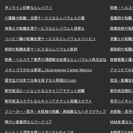
オンライン診療ならレバクリ
医療・ヘルス
介護職の転職・派遣サービスならレバウェル介護
看護師の転職
保育士の転職支援サービスならレバウェル保育士
医療技師の転
リハビリ職の転職支援サービスならレバウェルリハビリ
栄養士の転職
医師の転職支援サービスならレバウェル医師
薬剤師の転職
医療・ヘルスケア業界の課題解決支援ならレバウェル株式会社
医療看護介護の
メキシコでのお仕事探しはLeverages Career Mexico
アメリカでのお仕事
留学生が日本で仕事を探すなら帰国GO.com
就活・転職支
新卒就活エージェントならキャリアチケット就職
新卒就活無料
新卒就活スカウトならキャリアチケット就職スカウト
若手ハイキャ
フリーター・既卒・未経験の就職・再就職ならハタラクティブ
未経験・若手
障がい者雇用ならワークリア
M&A支援な
らくらく入退院支援システムならわんコネ
AI面接ならNAL