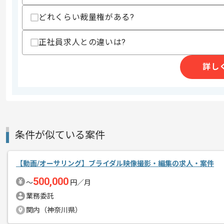
・デザインの知識がある
どれくらい裁量権がある?
スキルに不安がある方へ
上記に似た経験やスキルをお持ちであれば申
正社員求人との違いは?
詳し
精算条件
有
精算・お支払い
精算基準時間
140時間〜180時間
支払いサイト
15日
条件が似ている案件
商談回数
1回
その他募集要項
【動画/オーサリング】ブライダル映像撮影・編集の求人・案件
募集人数
1人
500,000
作業開始日
2020/10/08
〜
円／月
業務委託
関内（神奈川県）
スマートフォンアプリ及びWebアプリの