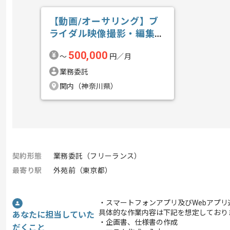
【動画/オーサリング】ブ
ライダル映像撮影・編集の
求人・案件
500,000
〜
円／月
業務委託
関内（神奈川県）
契約形態
業務委託（フリーランス）
最寄り駅
外苑前（東京都）
・スマートフォンアプリ及びWebアプ
具体的な作業内容は下記を想定しており
あなたに担当していた
・企画書、仕様書の作成
だくこと