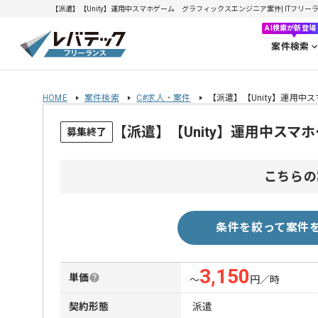
【派遣】【Unity】運用中スマホゲーム グラフィックスエンジニア案件| ITフリーラン
AI検索が新登場
案件検索
HOME
案件検索
C#求人・案件
【派遣】【Unity】運用
【派遣】【Unity】運用中ス
募集終了
こちらの
条件を絞って案件
3,150
単価
〜
円／時
契約形態
派遣