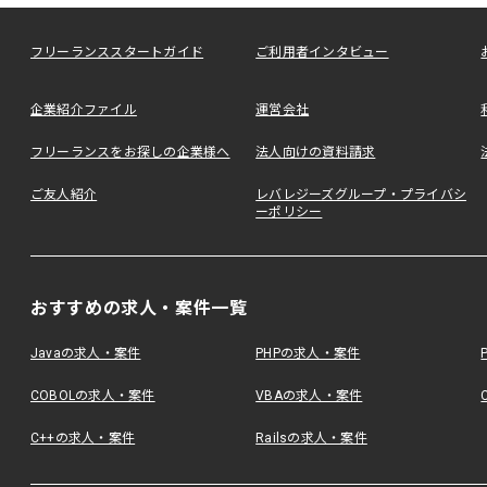
フリーランススタートガイド
ご利用者インタビュー
企業紹介ファイル
運営会社
フリーランスをお探しの企業様へ
法人向けの資料請求
ご友人紹介
レバレジーズグループ・プライバシ
ーポリシー
おすすめの求人・案件一覧
Javaの求人・案件
PHPの求人・案件
COBOLの求人・案件
VBAの求人・案件
C++の求人・案件
Railsの求人・案件