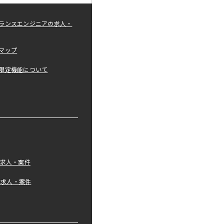
ランスエンジニアの求人・
マップ
限定機能について
の求人・案件
tの求人・案件