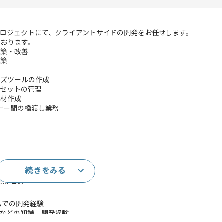
ロジェクトにて、クライアントサイドの開発をお任せします。
ております。
構築・改善
構築
イズツールの作成
アセットの管理
素材作成
ナー間の橋渡し業務
続きをみる
経験
実務経験
ームでの開発経験
ectXなどの知識、開発経験