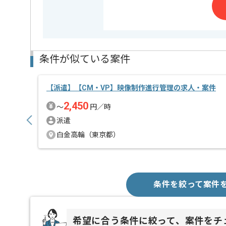
リリースしたリズムゲームが好発進しています。
風通しの良い現場なので、
自分の意見を反映させながらゲーム制作をしたい方に
条件が似ている案件
【派遣】【CM・VP】映像制作進行管理の求人・案件
2,450
〜
円／時
派遣
白金高輪（東京都）
条件を絞って案件
希望に合う条件に絞って、案件をチ