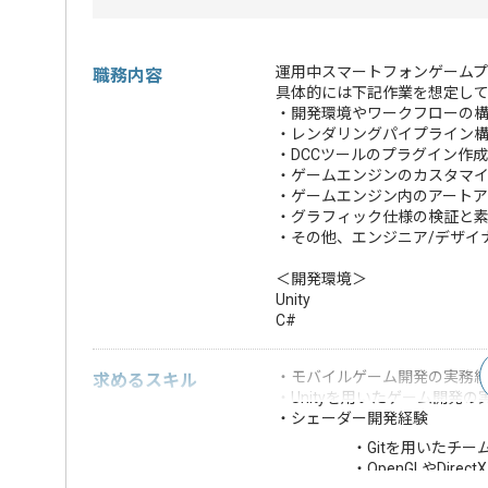
運用中スマートフォンゲームプ
職務内容
具体的には下記作業を想定し
・開発環境やワークフローの
・レンダリングパイプライン
・DCCツールのプラグイン作成
・ゲームエンジンのカスタマ
・ゲームエンジン内のアート
・グラフィック仕様の検証と
・その他、エンジニア/デザイ
＜開発環境＞
Unity
C#
・モバイルゲーム開発の実務
求めるスキル
・Unityを用いたゲーム開発の
・シェーダー開発経験
・Gitを用いたチ
・OpenGLやDir