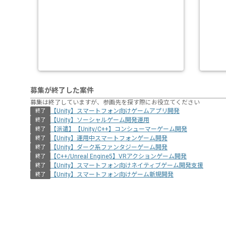
募集が終了した案件
募集は終了していますが、参画先を探す際にお役立てください
【Unity】スマートフォン向けゲームアプリ開発
終了
【Unity】ソーシャルゲーム開発運用
終了
【派遣】【Unity/C++】コンシューマーゲーム開発
終了
【Unity】運用中スマートフォンゲーム開発
終了
【Unity】ダーク系ファンタジーゲーム開発
終了
【C++/Unreal Engine5】VRアクションゲーム開発
終了
【Unity】スマートフォン向けネイティブゲーム開発支援
終了
【Unity】スマートフォン向けゲーム新規開発
終了