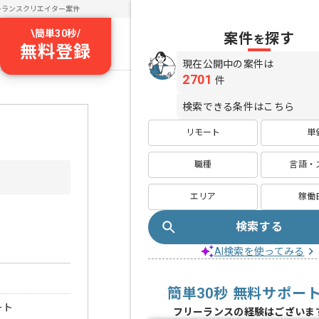
ーランスクリエイター案件
\
簡単30秒
/
案件
探す
を
無料登録
現在公開中の案件は
2701
件
検索できる条件はこちら
リモート
単
職種
言語・
エリア
稼働
検索する
AI検索を使ってみる
簡単30秒 無料サポー
ート
フリーランスの経験はございま