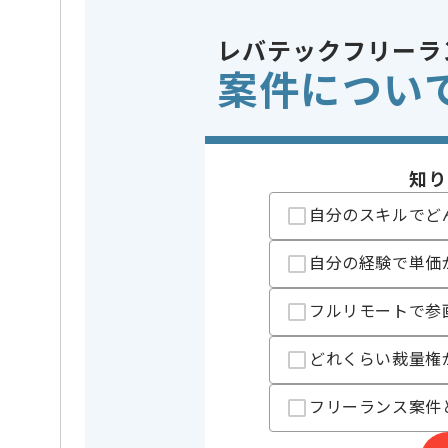
・リズムゲームの
歓迎スキル
・Maya でのモ
・Maya でのリギ
レバテックフリーラ
※上記に似た経験やスキルをお持ち
案件につい
ゲームエンジン
Unity
この案件で扱う技術
開発ツール
Git
知り
業界
ソーシャ
この案件のポイント
自分のスキルでど
業務内容
新規開発 
特徴
20代活躍中
自分の経験で単価
フルリモートで参
担当者より
どれくらい裁量権
有名企業に在籍していたメンバーが集まって立ち上げ
新しい技術や流行りも取り入れながら、
フリーランス案件
自分たちのIPを作りだそうと制作をしています。