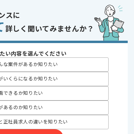
開発経験
デリング・アニメーションの知識
ングツールの開発経験
ンスに
であれば申し込み可能なケースもございます！まずはお気軽にご相談ください！
て
詳しく聞いてみませんか？
たい内容を選んでください
ルゲーム
んな案件があるか知りたい
, 追加開発
 , 30代活躍中
がいくらになるか知りたい
画できるか知りたい
があるのか知りたい
た企業です。
と正社員求人の違いを知りたい