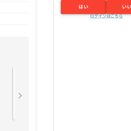
はい
い
ログインはこちら
【派遣】【新規/運用中ゲ
ーム】音楽制作ディレクシ
ョンの求人・案件
2,100
〜
円／時
派遣
渋谷（東京都）