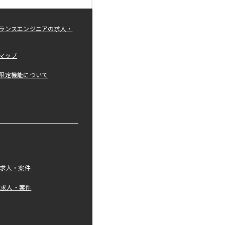
ランスエンジニアの求人・
マップ
限定機能について
の求人・案件
tの求人・案件