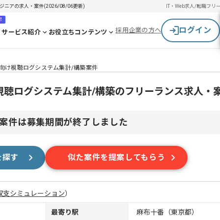
ニアの求人・案件(2026/08/06更新)
IT・Web求人/転職
フリ
！
ログイン
採用企業の方へ
サービス紹介
お役立ちコンテンツ
レビ局向け視聴ログシステム集計/構築案件
局向け視聴ログシステム集計/構築のフリーランス求人・
案件は募集期間が終了しました
を探す
似た案件を提案してもらう
収支シミュレーション
）
最寄り駅
麻布十番（東京都）