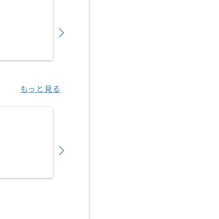
【DB】IT業界向けWebシステムデータ移行
750,000
〜
円／月
業務委託
小川町（東京都）
もっと見る
【DB】電機メーカー向けOracleERP導入の
600,000
〜
円／月
業務委託
南森町（大阪府）