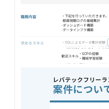
・下記を行っていただきます。
職務内容
-動画視聴ログの基礎集計
-ダッシュボード構築
-データインフラ構築
・SQLによるデータ集計経験
求めるスキル
・Tableauダッシュボードの
・GCPの経験
歓迎スキル
・機械学習経験
※上記に似た経験やスキルをお持ち
クラウド
Google Cl
この案件で扱う技術
レバテックフリーラ
開発ツール
Tableau ,
案件につい
担当者より