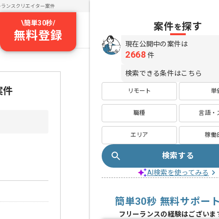
ーランスクリエイター案件
\
簡単30秒
/
案件
探す
を
無料登録
現在公開中の案件は
2668
件
検索できる条件はこちら
案件
リモート
単
職種
言語・
エリア
稼働
検索する
AI検索を使ってみる
簡単30秒 無料サポー
フリーランスの経験はございま