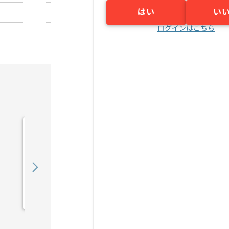
はい
い
ログインはこちら
【DB】IT業界向けWebシ
ステムデータ移行設計構築
の求人・案件
750,000
〜
円／月
業務委託
小川町（東京都）