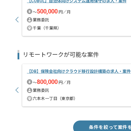
【COBOL】自治体向けシステム運用保守の求人・案件
500,000
〜
円／月
業務委託
千葉（千葉県）
リモートワークが可能な案件
【DB】保険会社向けクラウド移行設計構築の求人・案件
800,000
〜
円／月
業務委託
六本木一丁目（東京都）
条件を絞って案件