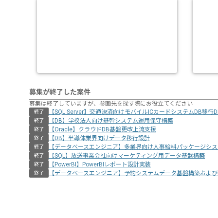
募集が終了した案件
募集は終了していますが、参画先を探す際にお役立てください
【SQL Server】交通決済向けモバイルICカードシステムDB移行
終了
【DB】学校法人向け基幹システム運用保守構築
終了
【Oracle】クラウドDB基盤更改上流支援
終了
【DB】半導体業界向けデータ移行設計
終了
【データベースエンジニア】多業界向け人事給料パッケージシス
終了
【SQL】放送事業会社向けマーケティング用データ基盤構築
終了
【PowerBI】PowerBIレポート設計実装
終了
【データベースエンジニア】予約システムデータ基盤構築および
終了