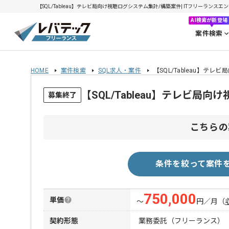
【SQL/Tableau】テレビ局向け視聴ログシステム集計/構築案件| ITフリーランスエンジ
AI検索が新登場
案件検索
HOME
案件検索
SQL求人・案件
【SQL/Tableau】テ
【SQL/Tableau】テレビ
募集終了
こちらの
条件を絞って案件
750,000
単価
〜
円／月
（
契約形態
業務委託（フリーランス）