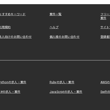
おすすめキーワード
案件一覧
フリー
案件
利用規約
ヘルプ
サイト
法人向けのお問い合わせ
個人様のお問い合わせ
登録者
Pythonの求人・案件
Rubyの求人・案件
AWS
C#の求人・案件
JavaScriptの求人・案件
Swif