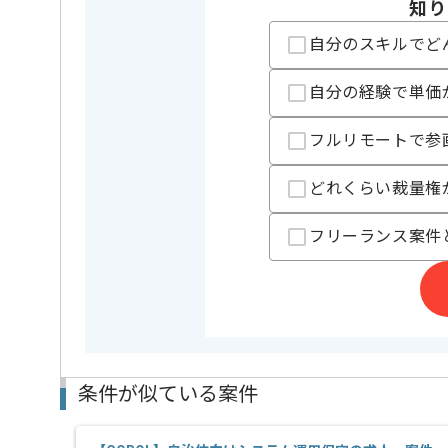
知り
動画閲覧ログの改良/改善プロジェクトに携わっていた
自分のスキルでど
SQLによる基礎集計やTableauによるダッシュボー
自分の経験で単価
フルリモートで参
どれくらい裁量権
フリーランス案件
条件が似ている案件