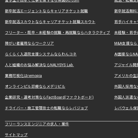
留学生が日本で仕事を探すなら帰国GO.com
就活・転職支
新卒就活エージェントならキャリアチケット就職
新卒就活無料
新卒就活スカウトならキャリアチケット就職スカウト
若手ハイキャ
フリーター・既卒・未経験の就職・再就職ならハタラクティブ
未経験・若手
障がい者雇用ならワークリア
M&A支援な
らくらく入退院支援システムならわんコネ
AI面接ならNAL
人と組織のお悩み解決ならNALYSYS Lab.
アジャイル開発なら
業務可視化はremopia
アメリカの生活
オンラインピル診療ならメデリピル
外国人採用ならLe
企業研究・選考対策ならFactBoard(ファクトボード)
外国人派遣なら
ドライバー・施工管理技士の転職ならレバジョブ
レバウェル保
フリーランスエンジニアの求人・案件
サイトマップ