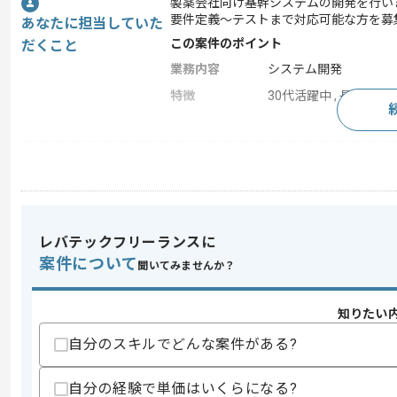
製薬会社向け基幹システムの開発を行い
要件定義～テストまで対応可能な方を募
あなたに担当していた
この案件のポイント
だくこと
業務内容
システム開発
特徴
30代活躍中 , 長期プロ
求めるスキル
スキル
・Javaでの開発経験
・上流からの経験
歓迎スキル
レバテックフリーランスに
・ETLのツール経験
案件について
聞いてみませんか？
スキルに不安がある方へ
上記に似た経験やスキルをお持ちであれば申
知りたい
自分のスキルでどんな案件がある?
自分の経験で単価はいくらになる?
精算条件
有