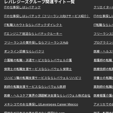
レバレジーズグループ関連サイト一覧
ITの仕事探しはレバテック
クリエイター
ITの仕事探しはレバテック（フリーランス向けサービス紹介）
ITの仕事探
IT転職スカウトならレバテックダイレクト
IT転職なら
ITエンジニア就活ならレバテックルーキー
フリーランス
フリーランスの案件探しならフリーランスHub
プログラミン
オンライン診療ならレバクリ
医療・ヘルス
介護職の転職・派遣サービスならレバウェル介護
看護師の転職
保育士の転職支援サービスならレバウェル保育士
医療技師の転
リハビリ職の転職支援サービスならレバウェルリハビリ
栄養士の転職
医師の転職支援サービスならレバウェル医師
薬剤師の転職
医療・ヘルスケア業界の課題解決支援ならレバウェル株式会社
医療看護介護の
メキシコでのお仕事探しはLeverages Career Mexico
アメリカでのお仕事