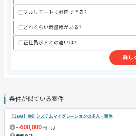
精算・お支払い
精算基準時間
150時間〜180時間
フルリモートで参画できる?
支払いサイト
15日
どれくらい裁量権がある?
商談回数
1回
正社員求人との違いは?
その他募集要項
募集人数
1人
詳し
作業開始日
2020/12/01
作業は、当面の間は淀屋橋ですが、作業
エージェントからのコ
メント
条件が似ている案件
【Java】会計システムマイグレーションの求人・案件
600,000
〜
円／月