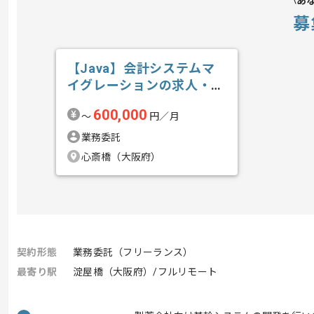
あ
募
【Java】会計システムマ
イグレーションの求人・案
件
600,000
〜
円／月
業務委託
心斎橋（大阪府）
契約形態
業務委託（フリーランス）
最寄り駅
淀屋橋（大阪府）/フルリモート