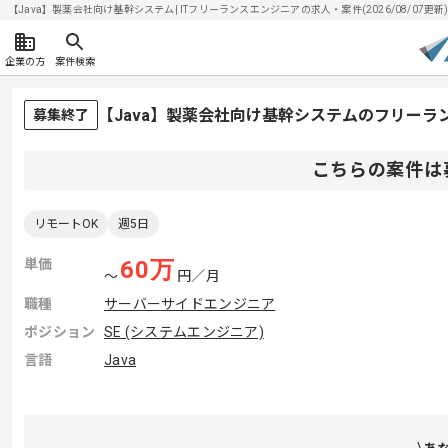
【Java】製薬会社向け基幹システム| ITフリーランスエンジニアの求人・案件(2026/08/07更新
企業の方
案件検索
【Java】製薬会社向け基幹システムのフリーラ
募集終了
こちらの案件は
リモートOK
週5日
単価
60
万
〜
円／月
職種
サーバーサイドエンジニア
ポジション
SE (システムエンジニア)
言語
Java