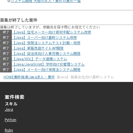
システム開発 大阪の求人・案件の案件一覧
募集が終了した案件
募集は終了していますが、参画先を探す際にお役立てください
【Java】住宅メーカー向け資材⼿配システム改修
終了
【Java】スーパー向け基幹システム改修
終了
【Java】受発注システムテスト計画・改修
終了
【Java】某販売店サイトAP開発
終了
【Java】自治体向け人事労務システム開発
終了
【Java/SQL】データ連携システム
終了
【Java/JavaScript】学校向けID管理システム
終了
【Java】メーカー向け受発注システム開発
終了
HOME
案件検索
Java求人・案件
【Java】製薬会社向け基幹システム
案件検索
スキル
Java
Python
Ruby