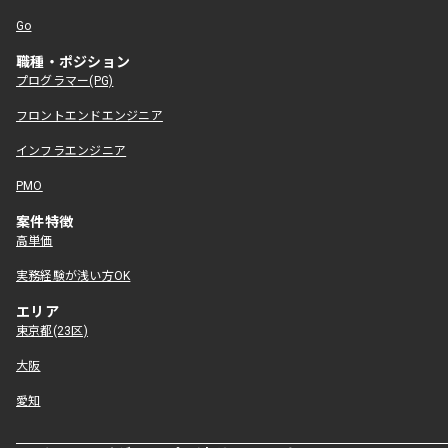
Go
職種・ポジション
プログラマー(PG)
フロントエンドエンジニア
インフラエンジニア
PMO
案件特徴
高単価
実務経験が浅い方OK
エリア
東京都(23区)
大阪
愛知