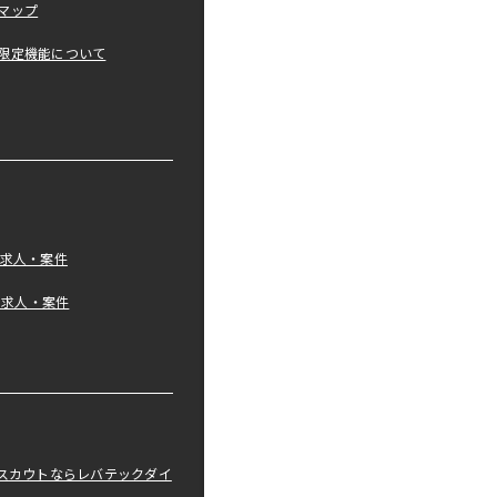
マップ
限定機能について
の求人・案件
tの求人・案件
職スカウトならレバテックダイ