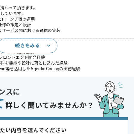
携わって頂きます。
定しています。
とローンチ後の運用
仕様の策定と設計
ロサービス間における通信の実装
続きをみる
おける実務経験(3年以上)
ックエンド開発経験
用いたフロントエンド開発経験
要件を機能や設計に落とし込んだ経験
evin等を活用したAgentic Codingの実務経験
した設計や実装経験
ンスに
ィ
て
詳しく聞いてみませんか？
やアプリの運用経験
ェクトまたは技術的な意思決定のリードや管理経験
テム領域における開発経験
かつ難易度の高いシステム要件と向き合った経験
たい内容を選んでください
であれば申し込み可能なケースもございます！まずはお気軽にご相談ください！