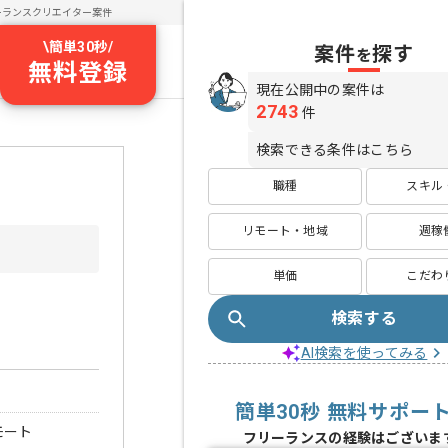
ーランスクリエイター案件
\
簡単30秒
/
案件
探す
を
無料登録
現在公開中の案件は
2743
件
検索できる条件はこちら
職種
スキル
リモート・地域
週稼
単価
こだわ
検索する
AI検索を使ってみる
簡単30秒 無料サポー
モート
フリーランスの経験はございま