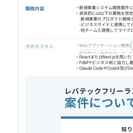
・新規事業システム開発案件に
職務内容
・具体的には以下の業務を想
-新規事業のプロダクト開発
-ビジネスサイドと連携して
-他チームと連携してマイク
・Webアプリケーション開発に
求めるスキル
・静的型付け言語を用いたバ
・ReactまたはNext.jsを
・PdMやビジネス側と協力し
・Claude CodeやCodeX及びD
・下記などを考慮
-拡張性
-堅牢性
レバテックフリーラ
-スケーラビリテ
案件につい
-テスタビリティ
歓迎スキル
・ Webサービス
・チームやプロジ
・金融や会計シス
・決済などの複雑
知り
※上記に似た経験やスキルをお持ち