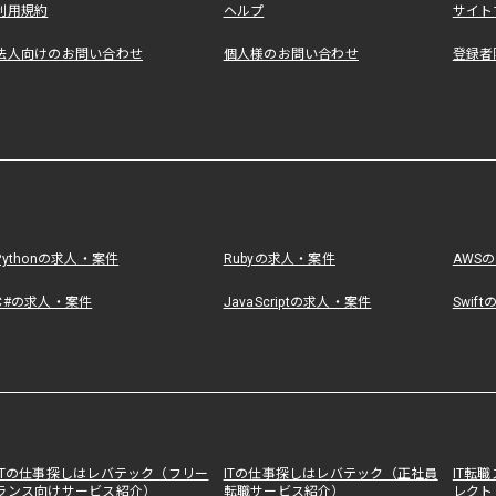
利用規約
ヘルプ
サイト
法人向けのお問い合わせ
個人様のお問い合わせ
登録者
Pythonの求人・案件
Rubyの求人・案件
AWS
C#の求人・案件
JavaScriptの求人・案件
Swif
ITの仕事探しはレバテック（フリー
ITの仕事探しはレバテック（正社員
IT転
ランス向けサービス紹介）
転職サービス紹介）
レクト