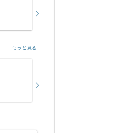
750,000
〜
円／月
業務委託
東京（東京都）
もっと見る
【Python/TypeScript/SQL】電力企業
700,000
〜
円／月
業務委託
六本木（東京都）