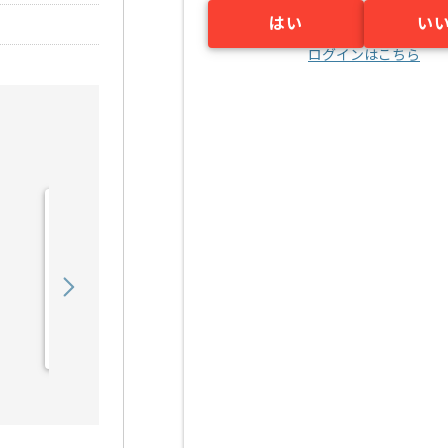
はい
い
ログインはこちら
【PHP】医療法人向け
SaaS開発の求人・案件
750,000
〜
円／月
業務委託
東京（東京都）