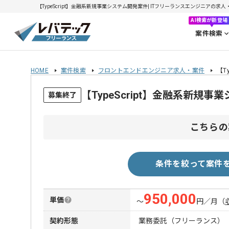
【TypeScript】金融系新規事業システム開発案件| ITフリーランスエンジニアの求人・案件
AI検索が新登場
案件検索
HOME
案件検索
フロントエンドエンジニア求人・案件
【T
【TypeScript】金融系新
募集終了
こちらの
条件を絞って案件
950,000
単価
〜
円／月
（
契約形態
業務委託（フリーランス）