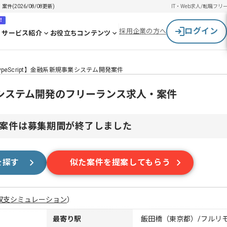
(2026/08/08更新)
IT・Web求人/転職
フリ
！
ログイン
採用企業の方へ
サービス紹介
お役立ちコンテンツ
ypeScript】金融系新規事業システム開発案件
規事業システム開発のフリーランス求人・案件
案件は募集期間が終了しました
を探す
似た案件を提案してもらう
収支シミュレーション
）
最寄り駅
飯田橋（東京都）/フルリ