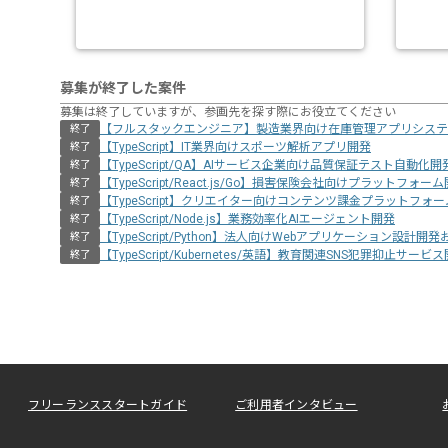
募集が終了した案件
募集は終了していますが、参画先を探す際にお役立てください
【フルスタックエンジニア】製造業界向け在庫管理アプリシステ
終了
【TypeScript】IT業界向けスポーツ解析アプリ開発
終了
【TypeScript/QA】AIサービス企業向け品質保証テスト自動化開
終了
【TypeScript/React.js/Go】損害保険会社向けプラットフォー
終了
【TypeScript】クリエイター向けコンテンツ課金プラットフォ
終了
【TypeScript/Node.js】業務効率化AIエージェント開発
終了
【TypeScript/Python】法人向けWebアプリケーション設計
終了
【TypeScript/Kubernetes/英語】教育関連SNS犯罪抑止サー
終了
フリーランススタートガイド
ご利用者インタビュー