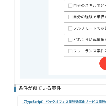
自分のスキルでど
フレームワーク
この案件で扱う技術
React , Ne
自分の経験で単価
業務内容
新規開発 
この案件のポイント
フルリモートで参
特徴
外国語を
どれくらい裁量権
精算条件
有
精算・お支払い
精算基準時間
140時間
フリーランス案件
支払いサイト
15日
担当者より
ハイスキルを有した優秀な社員が多数在籍しており、
現場で切磋琢磨しながらご自身のスキルアップを図る
条件が似ている案件
ハイレベルな環境の中で、様々なことが学べます。
フルリモートでの作業を想定しております。
【TypeScript】バックオフィス業務効率化サービス開